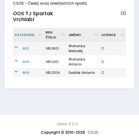
CSOS - Český svaz orientačních sportů
OOS TJ Spartak
(3)
Vrchlabí
REG.
KATEGORIE
JMÉNO
LICENCE
ČÍSLO
Wohanka
M12
VRL1601
C
Metoděj
Wohanka
M14
VRL1201
C
Antonín
M14
VRL1304
Sedlák Antonín
C
Verze: 6.0.0
Copyright © 2010-2026
ČSOS