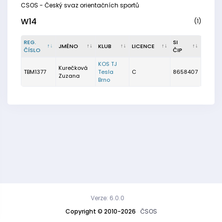
CSOS - Český svaz orientačních sportů
W14
(1)
REG.
SI
JMÉNO
KLUB
LICENCE
ČÍSLO
ČIP
KOS TJ
Kurečková
TBM1377
Tesla
C
8658407
Zuzana
Brno
Verze: 6.0.0
Copyright © 2010-2026
ČSOS