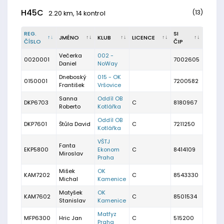
H45C
(13)
2.20 km, 14 kontrol
REG.
SI
JMÉNO
KLUB
LICENCE
ČÍSLO
ČIP
Večerka
002 -
0020001
7002605
Daniel
NoWay
Dneboský
015 - OK
0150001
7200582
František
Vršovice
Sanna
Oddíl OB
DKP6703
C
8180967
Roberto
Kotlářka
Oddíl OB
DKP7601
Štůla David
C
7211250
Kotlářka
VŠTJ
Fanta
EKP5800
Ekonom
C
8414109
Miroslav
Praha
Mišek
OK
KAM7202
C
8543330
Michal
Kamenice
Matyšek
OK
KAM7602
C
8501534
Stanislav
Kamenice
Matfyz
MFP6300
Hric Jan
C
515200
Praha