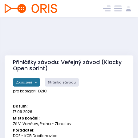
Přihlášky závodu: Veřejný závod (Klacky
Open sprint)
Zobrazení
Stránka závodu
pro kategorii: D21C
Datum:
17.06.2026
Místo konání:
ZŠ V. Vančury, Praha - Zbraslav
Pořadatel:
DCE - KOB Dobřichovice