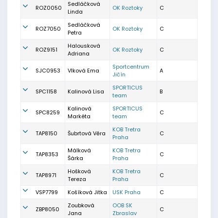
Sedláčková
ROZ0050
OK Roztoky
C
Linda
Sedláčková
ROZ7050
OK Roztoky
C
Petra
Halousková
ROZ9151
OK Roztoky
C
Adriana
Sportcentrum
SJC0953
Vlková Ema
A
Jičín
SPORTICUS
SPC1158
Kalinová Lisa
B
team
Kalinová
SPORTICUS
SPC8259
C
Markéta
team
KOB Tretra
TAP8150
Šubrtová Věra
C
Praha
Málková
KOB Tretra
TAP8353
C
Šárka
Praha
Hošková
KOB Tretra
TAP8971
C
Tereza
Praha
VSP7799
Košíková Jitka
USK Praha
C
Zoubková
OOB SK
ZBP8050
C
Jana
Zbraslav