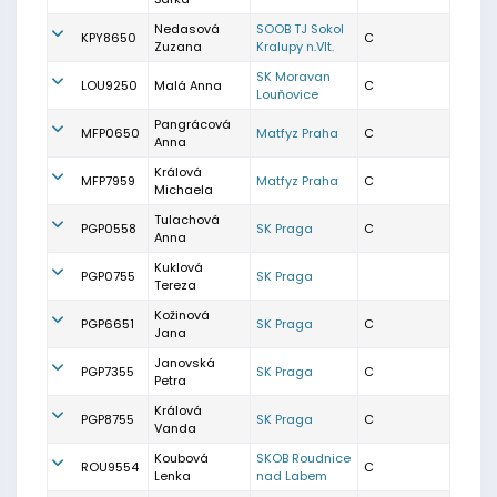
Nedasová
SOOB TJ Sokol
KPY8650
C
Zuzana
Kralupy n.Vlt.
SK Moravan
LOU9250
Malá Anna
C
Louňovice
Pangrácová
MFP0650
Matfyz Praha
C
Anna
Králová
MFP7959
Matfyz Praha
C
Michaela
Tulachová
PGP0558
SK Praga
C
Anna
Kuklová
PGP0755
SK Praga
Tereza
Kožinová
PGP6651
SK Praga
C
Jana
Janovská
PGP7355
SK Praga
C
Petra
Králová
PGP8755
SK Praga
C
Vanda
Koubová
SKOB Roudnice
ROU9554
C
Lenka
nad Labem