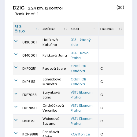
D21C
(30)
2.24 km, 12 kontrol
Rank. koef.: 1
REG.
JMÉNO
KLUB
LICENCE
ČÍSLO
Halíková
013 - žádný
0130001
Kateřina
klub
014 - Kovo
0140001
Kvítková Jana
Praha
Oddíl OB
DKP0251
Řadová Lucie
C
Kotlářka
Janečková
Oddíl OB
DKP8151
C
Markéta
Kotlářka
Zurynková
VŠTJ Ekonom
EKP7053
C
Jana
Praha
Ondráčková
VŠTJ Ekonom
EKP7850
C
Veronika
Praha
Weissová
VŠTJ Ekonom
EKP8751
C
Zuzana
Praha
Benešová
KON9888
KOB Konice
C
Šárka