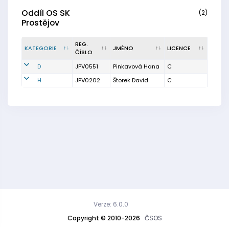
Oddíl OS SK
(2)
Prostějov
REG.
KATEGORIE
JMÉNO
LICENCE
ČÍSLO
D
JPV0551
Pinkavová Hana
C
H
JPV0202
Štorek David
C
Verze: 6.0.0
Copyright © 2010-2026
ČSOS