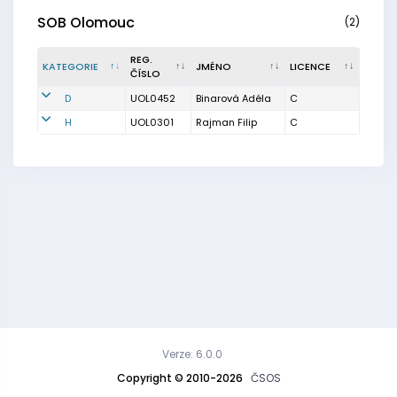
SOB Olomouc
(2)
REG.
KATEGORIE
JMÉNO
LICENCE
ČÍSLO
D
UOL0452
Binarová Adéla
C
H
UOL0301
Rajman Filip
C
Verze: 6.0.0
Copyright © 2010-2026
ČSOS