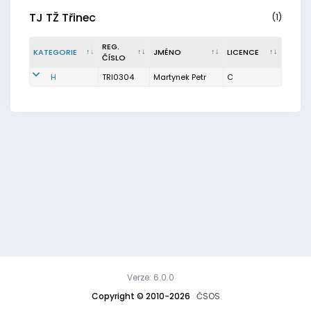
TJ TŽ Třinec
(1)
REG.
KATEGORIE
JMÉNO
LICENCE
ČÍSLO
H
TRI0304
Martynek Petr
C
Verze: 6.0.0
Copyright © 2010-2026
ČSOS