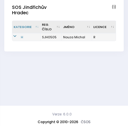
SOS Jindřichův
(1)
Hradec
REG.
KATEGORIE
JMÉNO
LICENCE
ČÍSLO
H
SJH0505
Nouza Michal
R
Verze: 6.0.0
Copyright © 2010-2026
ČSOS