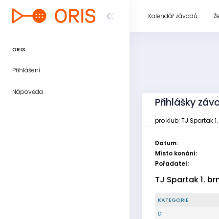
Kalendář závodů
Ž
ORIS
Přihlášení
Nápověda
Přihlášky zá
pro klub: TJ Spartak 1
Datum:
Místo konání:
Pořadatel:
TJ Spartak 1. b
KATEGORIE
D