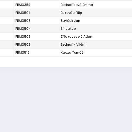
PBM0359
Bednaříková Emma
PBM0501
Bukovác Filip
PBM0503
Strýček Jan
PBM0504
Šír Jakub
PBM0505
Zřídkaveselý Adam
PBM0509
Bednařík Vilém
PBM0512
Kasza Tomáš