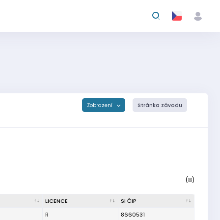
Zobrazení
Stránka závodu
(8)
LICENCE
SI ČIP
R
8660531