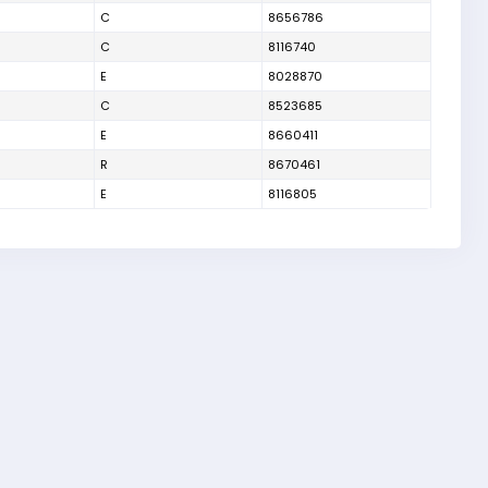
C
8656786
C
8116740
E
8028870
C
8523685
E
8660411
R
8670461
E
8116805