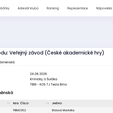
ebříčky
Adresář klubů
Ranking
Reprezentace
Nápověda
vodu: Veřejný závod (České akademické hry)
. brněnská
24.06.2026
Kníničky, U Šuláka
TBM - KOS TJ Tesla Brno
rněnská
REG. ČÍSLO
JMÉNO
PBM0352
Bídová Markéta