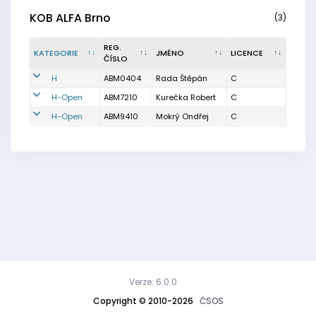
KOB ALFA Brno
(3)
REG.
KATEGORIE
JMÉNO
LICENCE
ČÍSLO
H
ABM0404
Rada Štěpán
C
H-Open
ABM7210
Kurečka Robert
C
H-Open
ABM9410
Mokrý Ondřej
C
Verze: 6.0.0
Copyright © 2010-2026
ČSOS