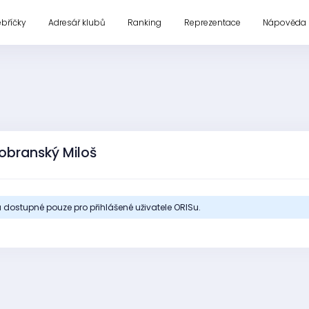
ebříčky
Adresář klubů
Ranking
Reprezentace
Nápověda
obranský Miloš
 dostupné pouze pro přihlášené uživatele ORISu.