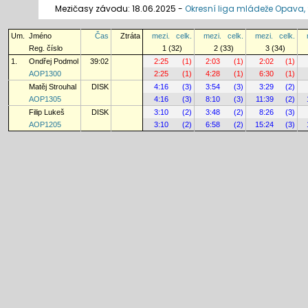
Mezičasy závodu: 18.06.2025 -
Okresní liga mládeže Opava,
Um.
Jméno
Čas
Ztráta
mezi.
celk.
mezi.
celk.
mezi.
celk.
Reg. číslo
1 (32)
2 (33)
3 (34)
1.
Ondřej Podmol
39:02
2:25
(1)
2:03
(1)
2:02
(1)
AOP1300
2:25
(1)
4:28
(1)
6:30
(1)
Matěj Strouhal
DISK
4:16
(3)
3:54
(3)
3:29
(2)
AOP1305
4:16
(3)
8:10
(3)
11:39
(2)
Filip Lukeš
DISK
3:10
(2)
3:48
(2)
8:26
(3)
AOP1205
3:10
(2)
6:58
(2)
15:24
(3)