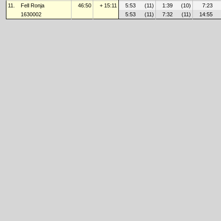
11.
Fell Ronja
46:50
+ 15:11
5:53
(11)
1:39
(10)
7:23
1630002
5:53
(11)
7:32
(11)
14:55