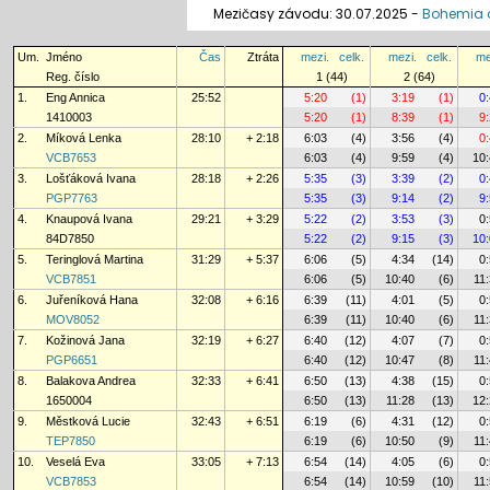
Mezičasy závodu: 30.07.2025 -
Bohemia o
Um.
Jméno
Čas
Ztráta
mezi.
celk.
mezi.
celk.
me
Reg. číslo
1 (44)
2 (64)
1.
Eng Annica
25:52
5:20
(1)
3:19
(1)
0
1410003
5:20
(1)
8:39
(1)
9
2.
Míková Lenka
28:10
+ 2:18
6:03
(4)
3:56
(4)
0
VCB7653
6:03
(4)
9:59
(4)
10
3.
Lošťáková Ivana
28:18
+ 2:26
5:35
(3)
3:39
(2)
0
PGP7763
5:35
(3)
9:14
(2)
9
4.
Knaupová Ivana
29:21
+ 3:29
5:22
(2)
3:53
(3)
0
84D7850
5:22
(2)
9:15
(3)
10
5.
Teringlová Martina
31:29
+ 5:37
6:06
(5)
4:34
(14)
0
VCB7851
6:06
(5)
10:40
(6)
11
6.
Juřeníková Hana
32:08
+ 6:16
6:39
(11)
4:01
(5)
0
MOV8052
6:39
(11)
10:40
(6)
11
7.
Kožinová Jana
32:19
+ 6:27
6:40
(12)
4:07
(7)
0
PGP6651
6:40
(12)
10:47
(8)
11
8.
Balakova Andrea
32:33
+ 6:41
6:50
(13)
4:38
(15)
0
1650004
6:50
(13)
11:28
(13)
12
9.
Městková Lucie
32:43
+ 6:51
6:19
(6)
4:31
(12)
0
TEP7850
6:19
(6)
10:50
(9)
11
10.
Veselá Eva
33:05
+ 7:13
6:54
(14)
4:05
(6)
0
VCB7853
6:54
(14)
10:59
(10)
11