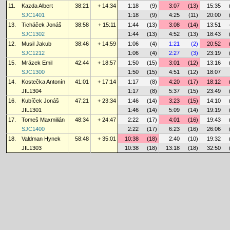
11.
Kazda Albert
38:21
+ 14:34
1:18
(9)
3:07
(13)
15:35
SJC1401
1:18
(9)
4:25
(11)
20:00
13.
Ticháček Jonáš
38:58
+ 15:11
1:44
(13)
3:08
(14)
13:51
SJC1302
1:44
(13)
4:52
(13)
18:43
12.
Musil Jakub
38:46
+ 14:59
1:06
(4)
1:21
(2)
20:52
SJC1212
1:06
(4)
2:27
(3)
23:19
15.
Mrázek Emil
42:44
+ 18:57
1:50
(15)
3:01
(12)
13:16
SJC1300
1:50
(15)
4:51
(12)
18:07
14.
Kostečka Antonín
41:01
+ 17:14
1:17
(8)
4:20
(17)
18:12
JIL1304
1:17
(8)
5:37
(15)
23:49
16.
Kubíček Jonáš
47:21
+ 23:34
1:46
(14)
3:23
(15)
14:10
JIL1301
1:46
(14)
5:09
(14)
19:19
17.
Tomeš Maxmilián
48:34
+ 24:47
2:22
(17)
4:01
(16)
19:43
SJC1400
2:22
(17)
6:23
(16)
26:06
18.
Valdman Hynek
58:48
+ 35:01
10:38
(18)
2:40
(10)
19:32
JIL1303
10:38
(18)
13:18
(18)
32:50