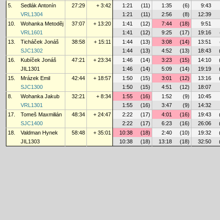
5.
Sedlák Antonín
27:29
+ 3:42
1:21
(11)
1:35
(6)
9:43
VRL1304
1:21
(11)
2:56
(8)
12:39
10.
Wohanka Metoděj
37:07
+ 13:20
1:41
(12)
7:44
(18)
9:51
VRL1601
1:41
(12)
9:25
(17)
19:16
13.
Ticháček Jonáš
38:58
+ 15:11
1:44
(13)
3:08
(14)
13:51
SJC1302
1:44
(13)
4:52
(13)
18:43
16.
Kubíček Jonáš
47:21
+ 23:34
1:46
(14)
3:23
(15)
14:10
JIL1301
1:46
(14)
5:09
(14)
19:19
15.
Mrázek Emil
42:44
+ 18:57
1:50
(15)
3:01
(12)
13:16
SJC1300
1:50
(15)
4:51
(12)
18:07
8.
Wohanka Jakub
32:21
+ 8:34
1:55
(16)
1:52
(9)
10:45
VRL1301
1:55
(16)
3:47
(9)
14:32
17.
Tomeš Maxmilián
48:34
+ 24:47
2:22
(17)
4:01
(16)
19:43
SJC1400
2:22
(17)
6:23
(16)
26:06
18.
Valdman Hynek
58:48
+ 35:01
10:38
(18)
2:40
(10)
19:32
JIL1303
10:38
(18)
13:18
(18)
32:50