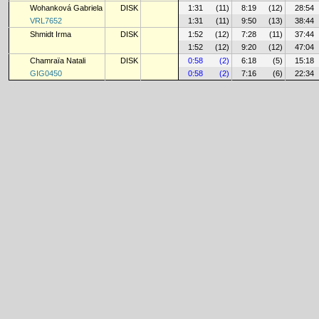
Wohanková Gabriela
DISK
1:31
(11)
8:19
(12)
28:54
VRL7652
1:31
(11)
9:50
(13)
38:44
Shmidt Irma
DISK
1:52
(12)
7:28
(11)
37:44
1:52
(12)
9:20
(12)
47:04
Chamraïa Natali
DISK
0:58
(2)
6:18
(5)
15:18
GIG0450
0:58
(2)
7:16
(6)
22:34