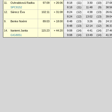
11.
Ouhrabková Radka
97:09
+ 26:06
8:18
(11)
3:30
(10)
27:0
SPC8152
8:18
(11)
11:48
(9)
38:5
12.
Sárecz Éva
102:11
+ 31:08
8:24
(12)
4:38
(13)
26:0
8:24
(12)
13:02
(13)
39:0
9.
Benke Noémi
89:03
+ 18:00
8:48
(13)
3:26
(9)
24:1
8:48
(13)
12:14
(12)
36:3
14.
Itaniemi Janita
115:23
+ 44:20
9:08
(14)
4:41
(14)
27:4
GIG8051
9:08
(14)
13:49
(14)
41:3