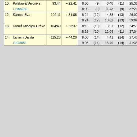
10.
Poláková Veronika
93:44
+ 22:41
8:00
(9)
3:48
(11)
25:3
CHA8150
8:00
(9)
11:48
(9)
37:2
12.
Sárecz Éva
102:11
+ 31:08
8:24
(12)
4:38
(13)
26:0
8:24
(12)
13:02
(13)
39:0
13.
Kordiš Miheljak Urška
104:40
+ 33:37
8:16
(10)
3:53
(12)
24:5
8:16
(10)
12:09
(11)
37:0
14.
Itaniemi Janita
115:23
+ 44:20
9:08
(14)
4:41
(14)
27:4
GIG8051
9:08
(14)
13:49
(14)
41:3