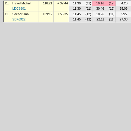
11.
Havel Michal
116:21
+ 32:44
11:30
(11)
19:16
(12)
4:20
LDC8901
11:30
(11)
30:46
(12)
35:06
12.
Sochor Jan
139:12
+ 55:35
11:45
(12)
10:26
(11)
5:27
SBK6922
11:45
(12)
22:11
(11)
27:38