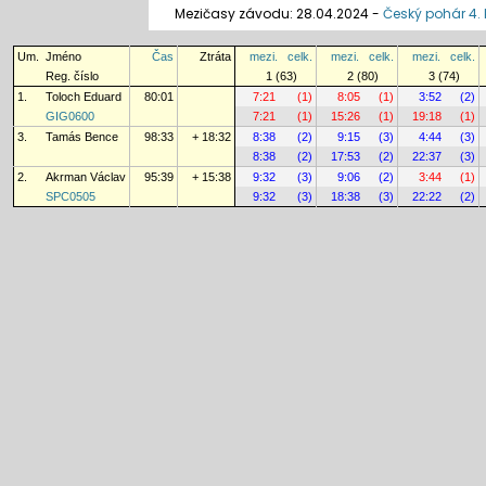
Mezičasy závodu: 28.04.2024 -
Český pohár 4. 
Um.
Jméno
Čas
Ztráta
mezi.
celk.
mezi.
celk.
mezi.
celk.
Reg. číslo
1 (63)
2 (80)
3 (74)
1.
Toloch Eduard
80:01
7:21
(1)
8:05
(1)
3:52
(2)
GIG0600
7:21
(1)
15:26
(1)
19:18
(1)
3.
Tamás Bence
98:33
+ 18:32
8:38
(2)
9:15
(3)
4:44
(3)
8:38
(2)
17:53
(2)
22:37
(3)
2.
Akrman Václav
95:39
+ 15:38
9:32
(3)
9:06
(2)
3:44
(1)
SPC0505
9:32
(3)
18:38
(3)
22:22
(2)