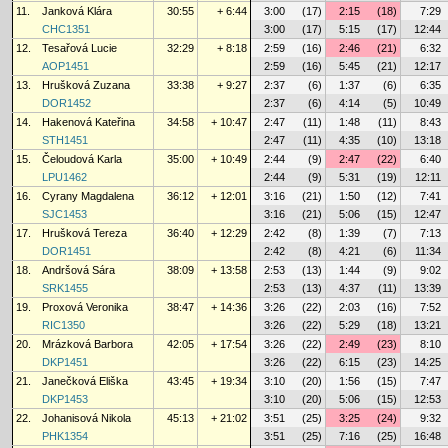
11.
Janková Klára
30:55
+ 6:44
3:00
(17)
2:15
(18)
7:29
CHC1351
3:00
(17)
5:15
(17)
12:44
12.
Tesařová Lucie
32:29
+ 8:18
2:59
(16)
2:46
(21)
6:32
AOP1451
2:59
(16)
5:45
(21)
12:17
13.
Hrušková Zuzana
33:38
+ 9:27
2:37
(6)
1:37
(6)
6:35
DOR1452
2:37
(6)
4:14
(5)
10:49
14.
Hakenová Kateřina
34:58
+ 10:47
2:47
(11)
1:48
(11)
8:43
STH1451
2:47
(11)
4:35
(10)
13:18
15.
Čeloudová Karla
35:00
+ 10:49
2:44
(9)
2:47
(22)
6:40
LPU1462
2:44
(9)
5:31
(19)
12:11
16.
Cyrany Magdalena
36:12
+ 12:01
3:16
(21)
1:50
(12)
7:41
SJC1453
3:16
(21)
5:06
(15)
12:47
17.
Hrušková Tereza
36:40
+ 12:29
2:42
(8)
1:39
(7)
7:13
DOR1451
2:42
(8)
4:21
(6)
11:34
18.
Andršová Sára
38:09
+ 13:58
2:53
(13)
1:44
(9)
9:02
SRK1455
2:53
(13)
4:37
(11)
13:39
19.
Proxová Veronika
38:47
+ 14:36
3:26
(22)
2:03
(16)
7:52
RIC1350
3:26
(22)
5:29
(18)
13:21
20.
Mrázková Barbora
42:05
+ 17:54
3:26
(22)
2:49
(23)
8:10
DKP1451
3:26
(22)
6:15
(23)
14:25
21.
Janečková Eliška
43:45
+ 19:34
3:10
(20)
1:56
(15)
7:47
DKP1453
3:10
(20)
5:06
(15)
12:53
22.
Johanisová Nikola
45:13
+ 21:02
3:51
(25)
3:25
(24)
9:32
PHK1354
3:51
(25)
7:16
(25)
16:48