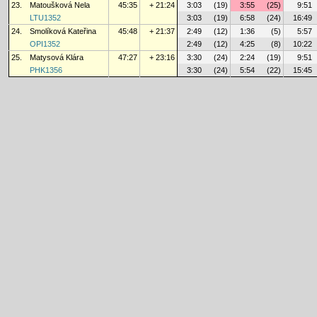
23.
Matoušková Nela
45:35
+ 21:24
3:03
(19)
3:55
(25)
9:51
LTU1352
3:03
(19)
6:58
(24)
16:49
24.
Smolíková Kateřina
45:48
+ 21:37
2:49
(12)
1:36
(5)
5:57
OPI1352
2:49
(12)
4:25
(8)
10:22
25.
Matysová Klára
47:27
+ 23:16
3:30
(24)
2:24
(19)
9:51
PHK1356
3:30
(24)
5:54
(22)
15:45