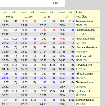
ORIS
mezi.
celk.
mezi.
celk.
mezi.
celk.
mezi.
celk.
Jméno
9 (69)
10 (70)
11 (63)
Cíl
Reg. číslo
0:44
(11)
0:26
(1)
1:51
(8)
0:39
(11)
Kunzová Ivana
24:53
25:19
27:10
DISK
BBM7155
0:37
(5)
0:28
(2)
1:31
(1)
0:32
(3)
Poklopová Ivana
20:42
21:10
22:41
DISK
UOL6451
0:42
(10)
0:30
(3)
1:50
(6)
0:29
(1)
Kundratová Jana
22:42
(2)
23:12
(1)
25:02
(1)
25:31
(1)
TZL7350
0:40
(8)
0:31
(4)
1:53
(9)
0:34
(7)
Hlavová Miroslava
24:50
(6)
25:21
(6)
27:14
(6)
27:48
(6)
KON6389
0:40
(8)
0:32
(5)
1:49
(5)
0:32
(3)
Mičíková Lada
27:50
(7)
28:22
(7)
30:11
(7)
30:43
(7)
SKM7250
0:45
(12)
0:32
(5)
2:08
(12)
0:35
(8)
Horynová Eva
34:56
(8)
35:28
(8)
37:36
(8)
38:11
(8)
JIL5254
0:36
(3)
0:33
(7)
1:50
(6)
0:31
(2)
Krčová Martina
23:05
(3)
23:38
(3)
25:28
(3)
25:59
(3)
KSU7272
0:37
(5)
0:33
(7)
1:46
(3)
0:35
(8)
Eliášková Hana
24:51
25:24
27:10
DISK
LBM8051
0:49
(13)
0:35
(9)
2:21
(13)
0:43
(13)
Hýblová Iveta
30:01
30:36
32:57
DISK
JPV7474
0:34
(1)
0:36
(10)
1:46
(3)
0:37
(10)
Juřinová Radka
21:57
22:33
24:19
DISK
KSU8080