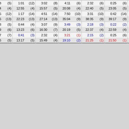
8
(5)
1:01
(12)
3:02
(8)
4:11
(6)
2:32
(6)
0:25
(6)
4
(4)
12:55
(4)
15:57
(5)
20:08
(4)
22:40
(5)
23:05
(5)
5
(12)
1:17
(14)
4:51
(14)
7:50
(10)
3:31
(10)
0:42
(14)
6
(13)
22:23
(13)
27:14
(13)
35:04
(9)
38:35
(9)
39:17
(9)
8
(5)
0:44
(4)
3:07
(9)
3:49
(3)
2:18
(3)
0:22
(2)
9
(6)
13:23
(6)
16:30
(7)
20:19
(5)
22:37
(4)
22:59
(4)
7
(7)
0:41
(3)
2:32
(4)
3:21
(1)
2:15
(2)
0:25
(6)
6
(5)
13:17
(5)
15:49
(4)
19:10
(2)
21:25
(1)
21:50
(1)