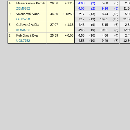
4.
Mesiarkinová Kamila
26:56
+ 1:25
4:08
(2)
5:08
(5)
2:3
ZBM8282
4:08
(2)
9:16
(3)
11:5
9.
Volencová Ivana
44:30
+ 18:59
7:17
(13)
8:44
(13)
5:0
OTK5250
7:17
(13)
16:01
(13)
21:0
5.
Čeřovská Adéla
27:07
+ 1:36
4:46
(9)
5:15
(6)
2:3
KON8755
4:46
(9)
10:01
(8)
12:3
2.
Kubíčková Eva
25:39
+ 0:08
4:53
(10)
4:56
(4)
2:4
UOL7752
4:53
(10)
9:49
(7)
12:3