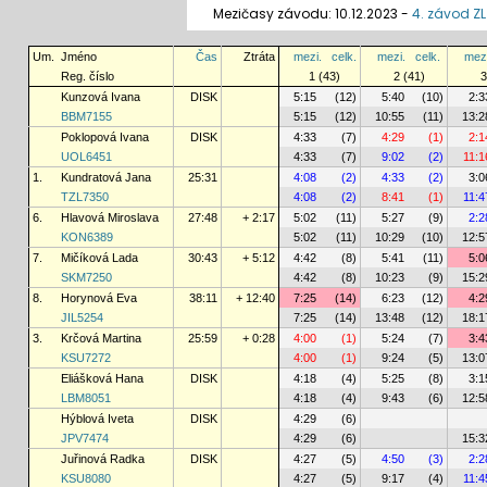
Mezičasy závodu: 10.12.2023 -
4. závod ZL
Um.
Jméno
Čas
Ztráta
mezi.
celk.
mezi.
celk.
mezi
Reg. číslo
1 (43)
2 (41)
3
Kunzová Ivana
DISK
5:15
(12)
5:40
(10)
2:3
BBM7155
5:15
(12)
10:55
(11)
13:2
Poklopová Ivana
DISK
4:33
(7)
4:29
(1)
2:1
UOL6451
4:33
(7)
9:02
(2)
11:1
1.
Kundratová Jana
25:31
4:08
(2)
4:33
(2)
3:0
TZL7350
4:08
(2)
8:41
(1)
11:4
6.
Hlavová Miroslava
27:48
+ 2:17
5:02
(11)
5:27
(9)
2:2
KON6389
5:02
(11)
10:29
(10)
12:5
7.
Mičíková Lada
30:43
+ 5:12
4:42
(8)
5:41
(11)
5:0
SKM7250
4:42
(8)
10:23
(9)
15:2
8.
Horynová Eva
38:11
+ 12:40
7:25
(14)
6:23
(12)
4:2
JIL5254
7:25
(14)
13:48
(12)
18:1
3.
Krčová Martina
25:59
+ 0:28
4:00
(1)
5:24
(7)
3:4
KSU7272
4:00
(1)
9:24
(5)
13:0
Eliášková Hana
DISK
4:18
(4)
5:25
(8)
3:1
LBM8051
4:18
(4)
9:43
(6)
12:5
Hýblová Iveta
DISK
4:29
(6)
JPV7474
4:29
(6)
15:3
Juřinová Radka
DISK
4:27
(5)
4:50
(3)
2:2
KSU8080
4:27
(5)
9:17
(4)
11:4