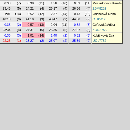
0:38
(7)
0:38
(11)
1:56
(10)
0:39
(11)
Mesiarkinová Kamila
23:43
(5)
24:21
(4)
26:17
(4)
26:56
(4)
ZBM8282
1:01
(14)
0:52
(12)
2:37
(14)
0:43
(13)
Volencová Ivana
40:18
(9)
41:10
(9)
43:47
(9)
44:30
(9)
OTK5250
0:35
(2)
0:57
(13)
2:04
(11)
0:32
(3)
Čeřovská Adéla
23:34
(4)
24:31
(5)
26:35
(5)
27:07
(5)
KON8755
0:36
(3)
1:01
(14)
1:40
(2)
0:32
(3)
Kubíčková Eva
22:26
(1)
23:27
(2)
25:07
(2)
25:39
(2)
UOL7752