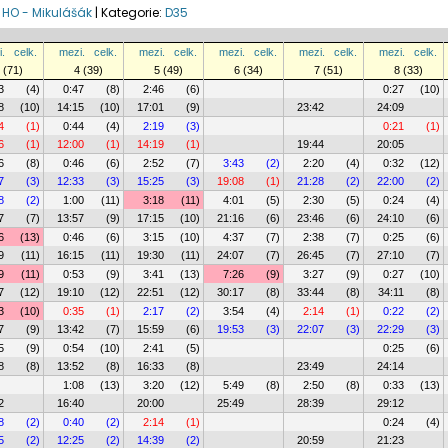
 HO - Mikulášák
|
Kategorie:
D35
.
celk.
mezi.
celk.
mezi.
celk.
mezi.
celk.
mezi.
celk.
mezi.
celk.
 (71)
4 (39)
5 (49)
6 (34)
7 (51)
8 (33)
3
(4)
0:47
(8)
2:46
(6)
0:27
(10)
8
(10)
14:15
(10)
17:01
(9)
23:42
24:09
4
(1)
0:44
(4)
2:19
(3)
0:21
(1)
6
(1)
12:00
(1)
14:19
(1)
19:44
20:05
6
(8)
0:46
(6)
2:52
(7)
3:43
(2)
2:20
(4)
0:32
(12)
7
(3)
12:33
(3)
15:25
(3)
19:08
(1)
21:28
(2)
22:00
(2)
8
(2)
1:00
(11)
3:18
(11)
4:01
(5)
2:30
(5)
0:24
(4)
7
(7)
13:57
(9)
17:15
(10)
21:16
(6)
23:46
(6)
24:10
(6)
6
(13)
0:46
(6)
3:15
(10)
4:37
(7)
2:38
(7)
0:25
(6)
9
(11)
16:15
(11)
19:30
(11)
24:07
(7)
26:45
(7)
27:10
(7)
9
(11)
0:53
(9)
3:41
(13)
7:26
(9)
3:27
(9)
0:27
(10)
7
(12)
19:10
(12)
22:51
(12)
30:17
(8)
33:44
(8)
34:11
(8)
3
(10)
0:35
(1)
2:17
(2)
3:54
(4)
2:14
(1)
0:22
(2)
7
(9)
13:42
(7)
15:59
(6)
19:53
(3)
22:07
(3)
22:29
(3)
5
(9)
0:54
(10)
2:41
(5)
0:25
(6)
8
(8)
13:52
(8)
16:33
(8)
23:49
24:14
1:08
(13)
3:20
(12)
5:49
(8)
2:50
(8)
0:33
(13)
2
16:40
20:00
25:49
28:39
29:12
8
(2)
0:40
(2)
2:14
(1)
0:24
(4)
5
(2)
12:25
(2)
14:39
(2)
20:59
21:23