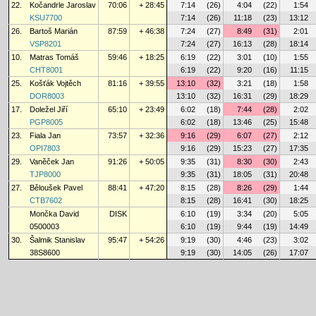
22.
Kočandrle Jaroslav
70:06
+ 28:45
7:14
(26)
4:04
(22)
1:54
KSU7700
7:14
(26)
11:18
(23)
13:12
26.
Bartoš Marián
87:59
+ 46:38
7:24
(27)
8:49
(31)
2:01
VSP8201
7:24
(27)
16:13
(28)
18:14
10.
Matras Tomáš
59:46
+ 18:25
6:19
(22)
3:01
(10)
1:55
CHT8001
6:19
(22)
9:20
(16)
11:15
25.
Košťák Vojtěch
81:16
+ 39:55
13:10
(32)
3:21
(18)
1:58
DOR8003
13:10
(32)
16:31
(29)
18:29
17.
Doležel Jiří
65:10
+ 23:49
6:02
(18)
7:44
(28)
2:02
PGP8005
6:02
(18)
13:46
(25)
15:48
23.
Fiala Jan
73:57
+ 32:36
9:16
(29)
6:07
(27)
2:12
OPI7803
9:16
(29)
15:23
(27)
17:35
29.
Vaněček Jan
91:26
+ 50:05
9:35
(31)
8:30
(30)
2:43
TJP8000
9:35
(31)
18:05
(31)
20:48
27.
Běloušek Pavel
88:41
+ 47:20
8:15
(28)
8:26
(29)
1:44
CTB7602
8:15
(28)
16:41
(30)
18:25
Mončka David
DISK
6:10
(19)
3:34
(20)
5:05
0500003
6:10
(19)
9:44
(19)
14:49
30.
Šalmik Stanislav
95:47
+ 54:26
9:19
(30)
4:46
(23)
3:02
38S8600
9:19
(30)
14:05
(26)
17:07