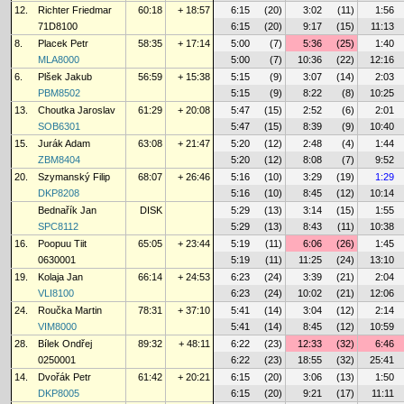
12.
Richter Friedmar
60:18
+ 18:57
6:15
(20)
3:02
(11)
1:56
71D8100
6:15
(20)
9:17
(15)
11:13
8.
Placek Petr
58:35
+ 17:14
5:00
(7)
5:36
(25)
1:40
MLA8000
5:00
(7)
10:36
(22)
12:16
6.
Plšek Jakub
56:59
+ 15:38
5:15
(9)
3:07
(14)
2:03
PBM8502
5:15
(9)
8:22
(8)
10:25
13.
Choutka Jaroslav
61:29
+ 20:08
5:47
(15)
2:52
(6)
2:01
SOB6301
5:47
(15)
8:39
(9)
10:40
15.
Jurák Adam
63:08
+ 21:47
5:20
(12)
2:48
(4)
1:44
ZBM8404
5:20
(12)
8:08
(7)
9:52
20.
Szymanský Filip
68:07
+ 26:46
5:16
(10)
3:29
(19)
1:29
DKP8208
5:16
(10)
8:45
(12)
10:14
Bednařík Jan
DISK
5:29
(13)
3:14
(15)
1:55
SPC8112
5:29
(13)
8:43
(11)
10:38
16.
Poopuu Tiit
65:05
+ 23:44
5:19
(11)
6:06
(26)
1:45
0630001
5:19
(11)
11:25
(24)
13:10
19.
Kolaja Jan
66:14
+ 24:53
6:23
(24)
3:39
(21)
2:04
VLI8100
6:23
(24)
10:02
(21)
12:06
24.
Roučka Martin
78:31
+ 37:10
5:41
(14)
3:04
(12)
2:14
VIM8000
5:41
(14)
8:45
(12)
10:59
28.
Bílek Ondřej
89:32
+ 48:11
6:22
(23)
12:33
(32)
6:46
0250001
6:22
(23)
18:55
(32)
25:41
14.
Dvořák Petr
61:42
+ 20:21
6:15
(20)
3:06
(13)
1:50
DKP8005
6:15
(20)
9:21
(17)
11:11