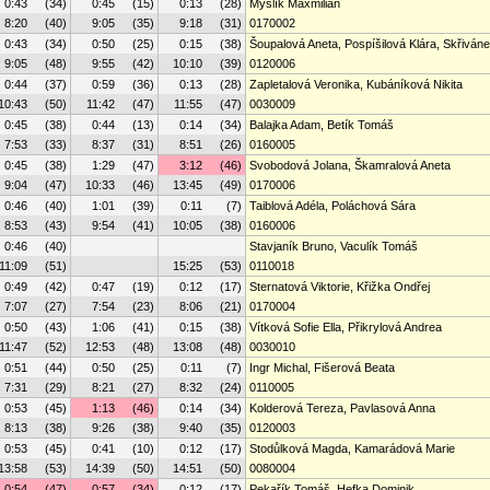
0:43
(34)
0:45
(15)
0:13
(28)
Myslík Maxmilián
8:20
(40)
9:05
(35)
9:18
(31)
0170002
0:43
(34)
0:50
(25)
0:15
(38)
Šoupalová Aneta, Pospíšilová Klára, Skřiván
9:05
(48)
9:55
(42)
10:10
(39)
0120006
0:44
(37)
0:59
(36)
0:13
(28)
Zapletalová Veronika, Kubáníková Nikita
10:43
(50)
11:42
(47)
11:55
(47)
0030009
0:45
(38)
0:44
(13)
0:14
(34)
Balajka Adam, Betík Tomáš
7:53
(33)
8:37
(31)
8:51
(26)
0160005
0:45
(38)
1:29
(47)
3:12
(46)
Svobodová Jolana, Škamralová Aneta
9:04
(47)
10:33
(46)
13:45
(49)
0170006
0:46
(40)
1:01
(39)
0:11
(7)
Taiblová Adéla, Poláchová Sára
8:53
(43)
9:54
(41)
10:05
(38)
0160006
0:46
(40)
Stavjaník Bruno, Vaculík Tomáš
11:09
(51)
15:25
(53)
0110018
0:49
(42)
0:47
(19)
0:12
(17)
Sternatová Viktorie, Křižka Ondřej
7:07
(27)
7:54
(23)
8:06
(21)
0170004
0:50
(43)
1:06
(41)
0:15
(38)
Vítková Sofie Ella, Přikrylová Andrea
11:47
(52)
12:53
(48)
13:08
(48)
0030010
0:51
(44)
0:50
(25)
0:11
(7)
Ingr Michal, Fišerová Beata
7:31
(29)
8:21
(27)
8:32
(24)
0110005
0:53
(45)
1:13
(46)
0:14
(34)
Kolderová Tereza, Pavlasová Anna
8:13
(38)
9:26
(38)
9:40
(35)
0120003
0:53
(45)
0:41
(10)
0:12
(17)
Stodůlková Magda, Kamarádová Marie
13:58
(53)
14:39
(50)
14:51
(50)
0080004
0:54
(47)
0:57
(34)
0:12
(17)
Pekařík Tomáš, Hefka Dominik