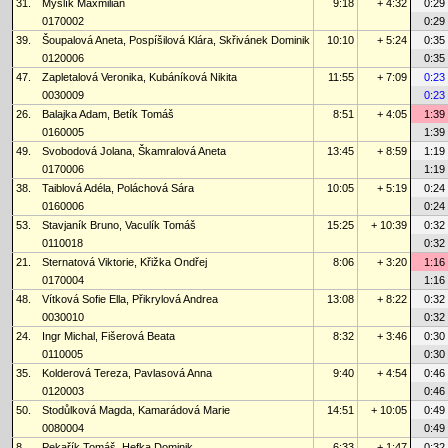
31.
Myslík Maxmilián
9:18
+ 4:32
0:29
0170002
0:29
39.
Šoupalová Aneta, Pospíšilová Klára, Skřivánek Dominik
10:10
+ 5:24
0:35
0120006
0:35
47.
Zapletalová Veronika, Kubáníková Nikita
11:55
+ 7:09
0:23
0030009
0:23
26.
Balajka Adam, Betík Tomáš
8:51
+ 4:05
1:39
0160005
1:39
49.
Svobodová Jolana, Škamralová Aneta
13:45
+ 8:59
1:19
0170006
1:19
38.
Taiblová Adéla, Poláchová Sára
10:05
+ 5:19
0:24
0160006
0:24
53.
Stavjaník Bruno, Vaculík Tomáš
15:25
+ 10:39
0:32
0110018
0:32
21.
Sternatová Viktorie, Křižka Ondřej
8:06
+ 3:20
1:16
0170004
1:16
48.
Vítková Sofie Ella, Přikrylová Andrea
13:08
+ 8:22
0:32
0030010
0:32
24.
Ingr Michal, Fišerová Beata
8:32
+ 3:46
0:30
0110005
0:30
35.
Kolderová Tereza, Pavlasová Anna
9:40
+ 4:54
0:46
0120003
0:46
50.
Stodůlková Magda, Kamarádová Marie
14:51
+ 10:05
0:49
0080004
0:49
8.
Pekařík Tomáš, Hefka Dominik
6:33
+ 1:47
0:32