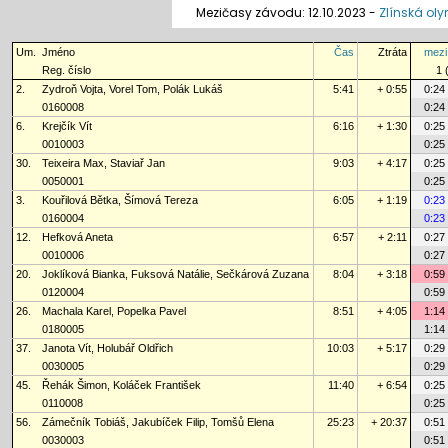
Mezičasy závodu: 12.10.2023 -
Zlínská ol
Um.
Jméno
Čas
Ztráta
mezi
Reg. číslo
1 
2.
Zydroň Vojta, Vorel Tom, Polák Lukáš
5:41
+ 0:55
0:24
0160008
0:24
6.
Krejčík Vít
6:16
+ 1:30
0:25
0010003
0:25
30.
Teixeira Max, Staviař Jan
9:03
+ 4:17
0:25
0050001
0:25
3.
Kouřilová Bětka, Šímová Tereza
6:05
+ 1:19
0:23
0160004
0:23
12.
Hefková Aneta
6:57
+ 2:11
0:27
0010006
0:27
20.
Joklíková Bianka, Fuksová Natálie, Sečkárová Zuzana
8:04
+ 3:18
0:59
0120004
0:59
26.
Machala Karel, Popelka Pavel
8:51
+ 4:05
1:14
0180005
1:14
37.
Janota Vít, Holubář Oldřich
10:03
+ 5:17
0:29
0030005
0:29
45.
Řehák Šimon, Koláček František
11:40
+ 6:54
0:25
0110008
0:25
56.
Zámečník Tobiáš, Jakubíček Filip, Tomšů Elena
25:23
+ 20:37
0:51
0030003
0:51