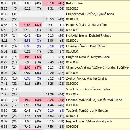
0:35
(11)
1:08
(42)
3:10
(45)
Kaláč Lukáš
5:13
(5)
6:21
(7)
9:31
(34)
0170023
0:35
(11)
Erlebachová Evelína, Tylová Anna
6:55
(22)
10:53
(43)
0110003
0:36
(13)
0:55
(32)
0:11
(7)
Heger Štěpán, Vreba Vojtěch
5:45
(10)
6:40
(11)
6:51
(10)
0050002
0:37
(14)
0:42
(11)
0:13
(28)
Huťová Helena, Doležel Richard
5:11
(4)
5:53
(3)
6:06
(4)
0110001
0:37
(14)
0:30
(2)
0:10
(3)
Chadima Šimon, Dudr Šimon
5:51
(11)
6:21
(7)
6:31
(7)
0180004
0:37
(14)
1:08
(42)
0:14
(34)
Borýsek Matouš, Motyka Pavel
6:27
(18)
7:35
(18)
7:49
(16)
0120002
0:37
(14)
1:00
(37)
0:13
(28)
Vilímková Andrea, Vašková Natálie, Světlíkov
8:07
(37)
9:07
(36)
9:20
(32)
0160007
0:38
(18)
0:35
(3)
0:12
(17)
Zydroň Viktor, Vranka Ondra
7:41
(31)
8:16
(25)
8:28
(23)
0160009
0:38
(18)
Veselá Nora, Andrášiová Eliška
7:05
(25)
11:26
(44)
0030012
0:38
(18)
1:56
(50)
3:26
(49)
Šichnárková Anežka, Dostálková Elissa
6:24
(17)
8:20
(26)
11:46
(46)
0030002
0:39
(21)
0:46
(17)
0:10
(3)
Tesárek Tomáš, Juřík Štěpán
6:57
(24)
7:43
(20)
7:53
(17)
0110004
0:39
(21)
1:03
(40)
0:15
(38)
Fajgar Lukáš, Velčovský Vojtěch
6:38
(20)
7:41
(19)
7:56
(18)
0080001