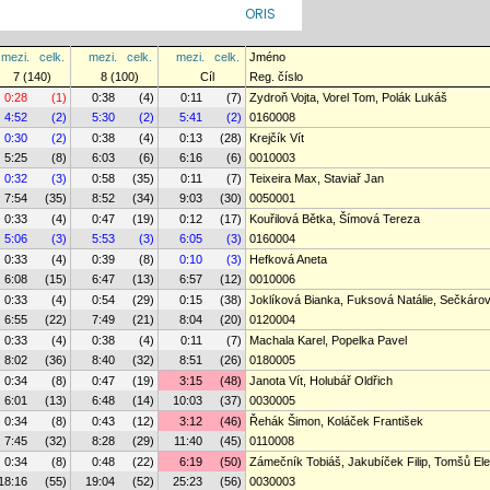
ORIS
mezi.
celk.
mezi.
celk.
mezi.
celk.
Jméno
7 (140)
8 (100)
Cíl
Reg. číslo
0:28
(1)
0:38
(4)
0:11
(7)
Zydroň Vojta, Vorel Tom, Polák Lukáš
4:52
(2)
5:30
(2)
5:41
(2)
0160008
0:30
(2)
0:38
(4)
0:13
(28)
Krejčík Vít
5:25
(8)
6:03
(6)
6:16
(6)
0010003
0:32
(3)
0:58
(35)
0:11
(7)
Teixeira Max, Staviař Jan
7:54
(35)
8:52
(34)
9:03
(30)
0050001
0:33
(4)
0:47
(19)
0:12
(17)
Kouřilová Bětka, Šímová Tereza
5:06
(3)
5:53
(3)
6:05
(3)
0160004
0:33
(4)
0:39
(8)
0:10
(3)
Hefková Aneta
6:08
(15)
6:47
(13)
6:57
(12)
0010006
0:33
(4)
0:54
(29)
0:15
(38)
Joklíková Bianka, Fuksová Natálie, Sečkáro
6:55
(22)
7:49
(21)
8:04
(20)
0120004
0:33
(4)
0:38
(4)
0:11
(7)
Machala Karel, Popelka Pavel
8:02
(36)
8:40
(32)
8:51
(26)
0180005
0:34
(8)
0:47
(19)
3:15
(48)
Janota Vít, Holubář Oldřich
6:01
(13)
6:48
(14)
10:03
(37)
0030005
0:34
(8)
0:43
(12)
3:12
(46)
Řehák Šimon, Koláček František
7:45
(32)
8:28
(29)
11:40
(45)
0110008
0:34
(8)
0:48
(22)
6:19
(50)
Zámečník Tobiáš, Jakubíček Filip, Tomšů El
18:16
(55)
19:04
(52)
25:23
(56)
0030003