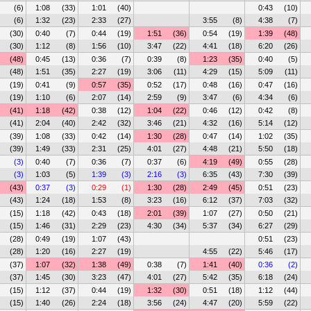
(6)
1:08
(33)
1:01
(40)
0:43
(10)
(6)
1:32
(23)
2:33
(27)
3:55
(8)
4:38
(7)
(30)
0:40
(7)
0:44
(19)
1:51
(36)
0:54
(19)
1:39
(48)
(30)
1:12
(8)
1:56
(10)
3:47
(22)
4:41
(18)
6:20
(26)
(48)
0:45
(13)
0:36
(7)
0:39
(8)
1:23
(35)
0:40
(5)
(48)
1:51
(35)
2:27
(19)
3:06
(11)
4:29
(15)
5:09
(11)
(19)
0:41
(9)
0:57
(35)
0:52
(17)
0:48
(16)
0:47
(16)
(19)
1:10
(6)
2:07
(14)
2:59
(9)
3:47
(6)
4:34
(6)
(41)
1:18
(42)
0:38
(12)
1:04
(22)
0:46
(12)
0:42
(8)
(41)
2:04
(40)
2:42
(32)
3:46
(21)
4:32
(16)
5:14
(12)
(39)
1:08
(33)
0:42
(14)
1:30
(28)
0:47
(14)
1:02
(35)
(39)
1:49
(33)
2:31
(25)
4:01
(27)
4:48
(21)
5:50
(18)
(3)
0:40
(7)
0:36
(7)
0:37
(6)
4:19
(49)
0:55
(28)
(3)
1:03
(5)
1:39
(3)
2:16
(3)
6:35
(43)
7:30
(39)
(43)
0:37
(3)
0:29
(1)
1:30
(28)
2:49
(45)
0:51
(23)
(43)
1:24
(18)
1:53
(8)
3:23
(16)
6:12
(37)
7:03
(32)
(15)
1:18
(42)
0:43
(18)
2:01
(39)
1:07
(27)
0:50
(21)
(15)
1:46
(31)
2:29
(23)
4:30
(34)
5:37
(34)
6:27
(29)
(28)
0:49
(19)
1:07
(43)
0:51
(23)
(28)
1:20
(16)
2:27
(19)
4:55
(22)
5:46
(17)
(37)
1:07
(32)
1:38
(49)
0:38
(7)
1:41
(40)
0:36
(2)
(37)
1:45
(30)
3:23
(47)
4:01
(27)
5:42
(35)
6:18
(24)
(15)
1:12
(37)
0:44
(19)
1:32
(30)
0:51
(18)
1:12
(44)
(15)
1:40
(26)
2:24
(18)
3:56
(24)
4:47
(20)
5:59
(22)