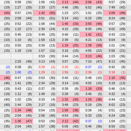
(19)
0:58
(26)
1:06
(42)
2:13
(44)
2:06
(43)
0:57
(29)
(19)
1:27
(20)
2:33
(27)
4:46
(38)
6:52
(46)
7:49
(42)
(50)
0:57
(24)
1:42
(50)
1:23
(27)
1:01
(25)
2:09
(49)
(50)
2:09
(44)
3:51
(51)
5:14
(42)
6:15
(39)
8:24
(48)
(25)
0:52
(22)
1:08
(44)
1:40
(33)
3:55
(48)
0:57
(29)
(25)
1:22
(17)
2:30
(24)
4:10
(29)
8:05
(49)
9:02
(49)
(10)
0:45
(13)
0:49
(25)
0:40
(11)
1:42
(41)
0:43
(10)
(10)
1:10
(6)
1:59
(12)
2:39
(5)
4:21
(13)
5:04
(9)
(15)
0:50
(20)
0:39
(13)
1:19
(25)
1:39
(39)
1:01
(34)
(15)
1:18
(14)
1:57
(11)
3:16
(15)
4:55
(22)
5:56
(21)
0:53
(30)
0:44
(14)
3:13
(46)
1:03
(36)
2:20
(49)
3:13
(43)
3:57
(25)
7:10
(47)
8:13
(45)
(2)
0:38
(6)
0:29
(1)
0:30
(1)
0:37
(2)
0:42
(8)
(2)
1:00
(2)
1:29
(1)
1:59
(1)
2:36
(1)
3:18
(1)
(46)
0:47
(16)
0:53
(30)
0:40
(11)
0:48
(16)
1:16
(45)
(46)
1:41
(28)
2:34
(29)
3:14
(14)
4:02
(10)
5:18
(13)
(19)
0:43
(11)
0:37
(9)
0:39
(8)
1:18
(33)
0:46
(14)
(19)
1:12
(8)
1:49
(5)
2:28
(4)
3:46
(5)
4:32
(4)
(40)
1:02
(29)
0:33
(4)
1:32
(30)
1:29
(38)
0:44
(12)
(40)
1:44
(29)
2:17
(16)
3:49
(23)
5:18
(29)
6:02
(23)
(25)
1:34
(48)
0:54
(33)
1:56
(38)
0:39
(4)
0:51
(23)
(25)
2:04
(40)
2:58
(40)
4:54
(39)
5:33
(33)
6:24
(28)
(35)
1:30
(47)
0:53
(30)
2:12
(42)
0:37
(2)
1:04
(37)
(35)
2:04
(40)
2:57
(38)
5:09
(40)
5:46
(36)
6:50
(31)