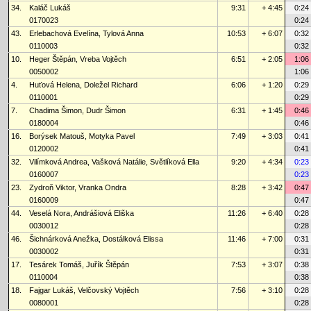
34.
Kaláč Lukáš
9:31
+ 4:45
0:24
0170023
0:24
43.
Erlebachová Evelína, Tylová Anna
10:53
+ 6:07
0:32
0110003
0:32
10.
Heger Štěpán, Vreba Vojtěch
6:51
+ 2:05
1:06
0050002
1:06
4.
Huťová Helena, Doležel Richard
6:06
+ 1:20
0:29
0110001
0:29
7.
Chadima Šimon, Dudr Šimon
6:31
+ 1:45
0:46
0180004
0:46
16.
Borýsek Matouš, Motyka Pavel
7:49
+ 3:03
0:41
0120002
0:41
32.
Vilímková Andrea, Vašková Natálie, Světlíková Ella
9:20
+ 4:34
0:23
0160007
0:23
23.
Zydroň Viktor, Vranka Ondra
8:28
+ 3:42
0:47
0160009
0:47
44.
Veselá Nora, Andrášiová Eliška
11:26
+ 6:40
0:28
0030012
0:28
46.
Šichnárková Anežka, Dostálková Elissa
11:46
+ 7:00
0:31
0030002
0:31
17.
Tesárek Tomáš, Juřík Štěpán
7:53
+ 3:07
0:38
0110004
0:38
18.
Fajgar Lukáš, Velčovský Vojtěch
7:56
+ 3:10
0:28
0080001
0:28