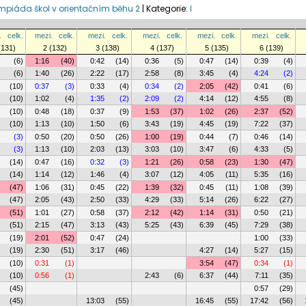
ympiáda škol v orientačním běhu 2
|
Kategorie:
I
.
celk.
mezi.
celk.
mezi.
celk.
mezi.
celk.
mezi.
celk.
mezi.
celk.
(131)
2 (132)
3 (138)
4 (137)
5 (135)
6 (139)
(6)
1:16
(40)
0:42
(14)
0:36
(5)
0:47
(14)
0:39
(4)
(6)
1:40
(26)
2:22
(17)
2:58
(8)
3:45
(4)
4:24
(2)
(10)
0:37
(3)
0:33
(4)
0:34
(2)
2:05
(42)
0:41
(6)
(10)
1:02
(4)
1:35
(2)
2:09
(2)
4:14
(12)
4:55
(8)
(10)
0:48
(18)
0:37
(9)
1:53
(37)
1:02
(26)
2:37
(52)
(10)
1:13
(10)
1:50
(6)
3:43
(19)
4:45
(19)
7:22
(37)
(3)
0:50
(20)
0:50
(26)
1:00
(19)
0:44
(7)
0:46
(14)
(3)
1:13
(10)
2:03
(13)
3:03
(10)
3:47
(6)
4:33
(5)
(14)
0:47
(16)
0:32
(3)
1:21
(26)
0:58
(23)
1:30
(47)
(14)
1:14
(12)
1:46
(4)
3:07
(12)
4:05
(11)
5:35
(16)
(47)
1:06
(31)
0:45
(22)
1:39
(32)
0:45
(11)
1:08
(39)
(47)
2:05
(43)
2:50
(33)
4:29
(33)
5:14
(26)
6:22
(27)
(51)
1:01
(27)
0:58
(37)
2:12
(42)
1:14
(31)
0:50
(21)
(51)
2:15
(47)
3:13
(43)
5:25
(43)
6:39
(45)
7:29
(38)
(19)
2:01
(52)
0:47
(24)
1:00
(33)
(19)
2:30
(51)
3:17
(46)
4:27
(14)
5:27
(15)
(10)
0:31
(1)
3:54
(47)
0:34
(1)
(10)
0:56
(1)
2:43
(6)
6:37
(44)
7:11
(35)
(45)
0:57
(29)
(45)
13:03
(55)
16:45
(55)
17:42
(56)