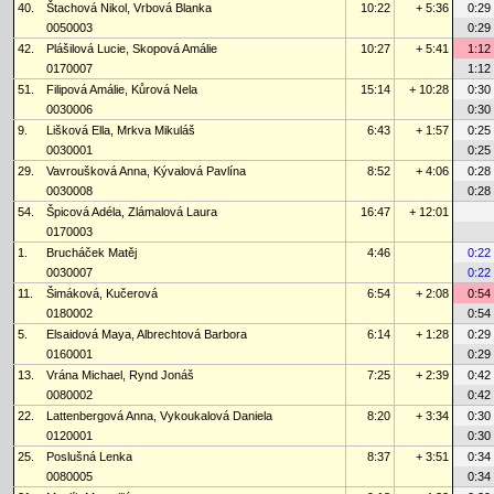
40.
Štachová Nikol, Vrbová Blanka
10:22
+ 5:36
0:29
0050003
0:29
42.
Plášilová Lucie, Skopová Amálie
10:27
+ 5:41
1:12
0170007
1:12
51.
Filipová Amálie, Kůrová Nela
15:14
+ 10:28
0:30
0030006
0:30
9.
Lišková Ella, Mrkva Mikuláš
6:43
+ 1:57
0:25
0030001
0:25
29.
Vavroušková Anna, Kývalová Pavlína
8:52
+ 4:06
0:28
0030008
0:28
54.
Špicová Adéla, Zlámalová Laura
16:47
+ 12:01
0170003
1.
Brucháček Matěj
4:46
0:22
0030007
0:22
11.
Šimáková, Kučerová
6:54
+ 2:08
0:54
0180002
0:54
5.
Elsaidová Maya, Albrechtová Barbora
6:14
+ 1:28
0:29
0160001
0:29
13.
Vrána Michael, Rynd Jonáš
7:25
+ 2:39
0:42
0080002
0:42
22.
Lattenbergová Anna, Vykoukalová Daniela
8:20
+ 3:34
0:30
0120001
0:30
25.
Poslušná Lenka
8:37
+ 3:51
0:34
0080005
0:34