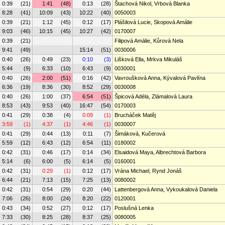
0:39
(21)
1:41
(48)
0:13
(28)
Štachová Nikol, Vrbová Blanka
8:28
(41)
10:09
(43)
10:22
(40)
0050003
0:39
(21)
1:12
(45)
0:12
(17)
Plášilová Lucie, Skopová Amálie
9:03
(46)
10:15
(45)
10:27
(42)
0170007
0:39
(21)
Filipová Amálie, Kůrová Nela
9:41
(49)
15:14
(51)
0030006
0:40
(26)
0:49
(23)
0:10
(3)
Lišková Ella, Mrkva Mikuláš
5:44
(9)
6:33
(10)
6:43
(9)
0030001
0:40
(26)
2:00
(51)
0:16
(42)
Vavroušková Anna, Kývalová Pavlína
6:36
(19)
8:36
(30)
8:52
(29)
0030008
0:40
(26)
1:00
(37)
6:54
(51)
Špicová Adéla, Zlámalová Laura
8:53
(43)
9:53
(40)
16:47
(54)
0170003
0:41
(29)
0:38
(4)
0:09
(1)
Brucháček Matěj
3:59
(1)
4:37
(1)
4:46
(1)
0030007
0:41
(29)
0:44
(13)
0:11
(7)
Šimáková, Kučerová
5:59
(12)
6:43
(12)
6:54
(11)
0180002
0:42
(31)
0:46
(17)
0:14
(34)
Elsaidová Maya, Albrechtová Barbora
5:14
(6)
6:00
(5)
6:14
(5)
0160001
0:42
(31)
0:29
(1)
0:12
(17)
Vrána Michael, Rynd Jonáš
6:44
(21)
7:13
(15)
7:25
(13)
0080002
0:42
(31)
0:54
(29)
0:20
(44)
Lattenbergová Anna, Vykoukalová Daniela
7:06
(26)
8:00
(24)
8:20
(22)
0120001
0:43
(34)
0:52
(27)
0:12
(17)
Poslušná Lenka
7:33
(30)
8:25
(28)
8:37
(25)
0080005