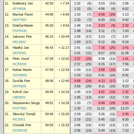
11.
Koldinský Jan
42:50
+ 7:24
1:32
(5)
3:24
(10)
1:06
KPY8506
1:32
(5)
4:56
(6)
6:02
12.
Machar Pavel
44:06
+ 8:40
1:33
(7)
6:56
(24)
1:13
DKP7903
1:33
(7)
8:29
(22)
9:42
13.
Doležal Martin
45:20
+ 9:54
1:48
(14)
3:23
(9)
2:32
PGP8100
1:48
(14)
5:11
(7)
7:43
14.
Jakovec Petr
46:10
+ 10:44
1:59
(17)
3:13
(7)
1:07
DKL8602
1:59
(17)
5:12
(8)
6:19
15.
Hladký Jan
46:43
+ 11:17
1:41
(11)
7:16
(25)
2:41
DKP8301
1:41
(11)
8:57
(23)
11:38
16.
Pinkr Josef
47:28
+ 12:02
2:37
(25)
3:38
(12)
1:41
HCE8200
2:37
(25)
6:15
(17)
7:56
17.
Kelnar Martin
47:59
+ 12:33
1:43
(12)
3:58
(15)
1:00
ODV8600
1:43
(12)
5:41
(10)
6:41
18.
Dvořák Petr
48:06
+ 12:40
3:58
(29)
4:13
(17)
1:12
DKP8005
3:58
(29)
8:11
(20)
9:23
19.
Kofroň Jan
49:45
+ 14:19
1:45
(13)
4:02
(16)
1:32
LBE8001
1:45
(13)
5:47
(12)
7:19
20.
Stepanenko Sergiy
49:52
+ 14:26
1:33
(7)
9:49
(29)
2:01
PGP7902
1:33
(7)
11:22
(29)
13:23
21.
Silovský Tomáš
50:46
+ 15:20
2:19
(22)
3:26
(11)
2:45
RIC8001
2:19
(22)
5:45
(11)
8:30
22.
Chmelík Petr
50:59
+ 15:33
2:06
(19)
3:43
(13)
1:21
DOR8100
2:06
(19)
5:49
(13)
7:10