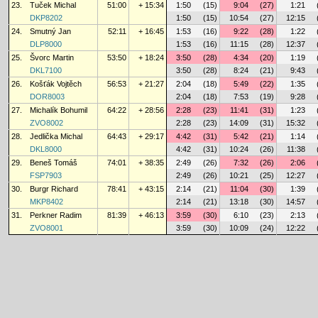
23.
Tuček Michal
51:00
+ 15:34
1:50
(15)
9:04
(27)
1:21
DKP8202
1:50
(15)
10:54
(27)
12:15
24.
Smutný Jan
52:11
+ 16:45
1:53
(16)
9:22
(28)
1:22
DLP8000
1:53
(16)
11:15
(28)
12:37
25.
Švorc Martin
53:50
+ 18:24
3:50
(28)
4:34
(20)
1:19
DKL7100
3:50
(28)
8:24
(21)
9:43
26.
Košťák Vojtěch
56:53
+ 21:27
2:04
(18)
5:49
(22)
1:35
DOR8003
2:04
(18)
7:53
(19)
9:28
27.
Michalík Bohumil
64:22
+ 28:56
2:28
(23)
11:41
(31)
1:23
ZVO8002
2:28
(23)
14:09
(31)
15:32
28.
Jedlička Michal
64:43
+ 29:17
4:42
(31)
5:42
(21)
1:14
DKL8000
4:42
(31)
10:24
(26)
11:38
29.
Beneš Tomáš
74:01
+ 38:35
2:49
(26)
7:32
(26)
2:06
FSP7903
2:49
(26)
10:21
(25)
12:27
30.
Burgr Richard
78:41
+ 43:15
2:14
(21)
11:04
(30)
1:39
MKP8402
2:14
(21)
13:18
(30)
14:57
31.
Perkner Radim
81:39
+ 46:13
3:59
(30)
6:10
(23)
2:13
ZVO8001
3:59
(30)
10:09
(24)
12:22