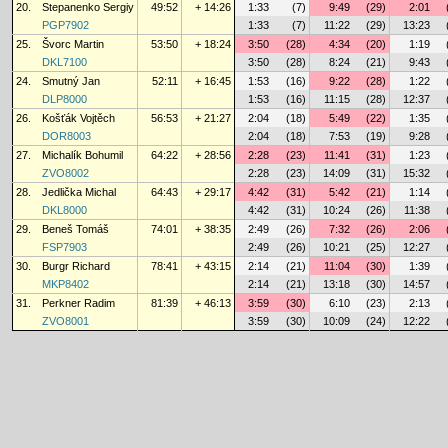
20.
Stepanenko Sergiy
49:52
+ 14:26
1:33
(7)
9:49
(29)
2:01
PGP7902
1:33
(7)
11:22
(29)
13:23
25.
Švorc Martin
53:50
+ 18:24
3:50
(28)
4:34
(20)
1:19
DKL7100
3:50
(28)
8:24
(21)
9:43
24.
Smutný Jan
52:11
+ 16:45
1:53
(16)
9:22
(28)
1:22
DLP8000
1:53
(16)
11:15
(28)
12:37
26.
Košťák Vojtěch
56:53
+ 21:27
2:04
(18)
5:49
(22)
1:35
DOR8003
2:04
(18)
7:53
(19)
9:28
27.
Michalík Bohumil
64:22
+ 28:56
2:28
(23)
11:41
(31)
1:23
ZVO8002
2:28
(23)
14:09
(31)
15:32
28.
Jedlička Michal
64:43
+ 29:17
4:42
(31)
5:42
(21)
1:14
DKL8000
4:42
(31)
10:24
(26)
11:38
29.
Beneš Tomáš
74:01
+ 38:35
2:49
(26)
7:32
(26)
2:06
FSP7903
2:49
(26)
10:21
(25)
12:27
30.
Burgr Richard
78:41
+ 43:15
2:14
(21)
11:04
(30)
1:39
MKP8402
2:14
(21)
13:18
(30)
14:57
31.
Perkner Radim
81:39
+ 46:13
3:59
(30)
6:10
(23)
2:13
ZVO8001
3:59
(30)
10:09
(24)
12:22