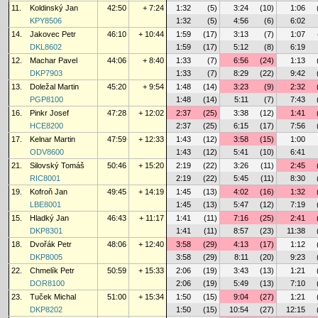
11.
Koldinský Jan
42:50
+ 7:24
1:32
(5)
3:24
(10)
1:06
KPY8506
1:32
(5)
4:56
(6)
6:02
14.
Jakovec Petr
46:10
+ 10:44
1:59
(17)
3:13
(7)
1:07
DKL8602
1:59
(17)
5:12
(8)
6:19
12.
Machar Pavel
44:06
+ 8:40
1:33
(7)
6:56
(24)
1:13
DKP7903
1:33
(7)
8:29
(22)
9:42
13.
Doležal Martin
45:20
+ 9:54
1:48
(14)
3:23
(9)
2:32
PGP8100
1:48
(14)
5:11
(7)
7:43
16.
Pinkr Josef
47:28
+ 12:02
2:37
(25)
3:38
(12)
1:41
HCE8200
2:37
(25)
6:15
(17)
7:56
17.
Kelnar Martin
47:59
+ 12:33
1:43
(12)
3:58
(15)
1:00
ODV8600
1:43
(12)
5:41
(10)
6:41
21.
Silovský Tomáš
50:46
+ 15:20
2:19
(22)
3:26
(11)
2:45
RIC8001
2:19
(22)
5:45
(11)
8:30
19.
Kofroň Jan
49:45
+ 14:19
1:45
(13)
4:02
(16)
1:32
LBE8001
1:45
(13)
5:47
(12)
7:19
15.
Hladký Jan
46:43
+ 11:17
1:41
(11)
7:16
(25)
2:41
DKP8301
1:41
(11)
8:57
(23)
11:38
18.
Dvořák Petr
48:06
+ 12:40
3:58
(29)
4:13
(17)
1:12
DKP8005
3:58
(29)
8:11
(20)
9:23
22.
Chmelík Petr
50:59
+ 15:33
2:06
(19)
3:43
(13)
1:21
DOR8100
2:06
(19)
5:49
(13)
7:10
23.
Tuček Michal
51:00
+ 15:34
1:50
(15)
9:04
(27)
1:21
DKP8202
1:50
(15)
10:54
(27)
12:15