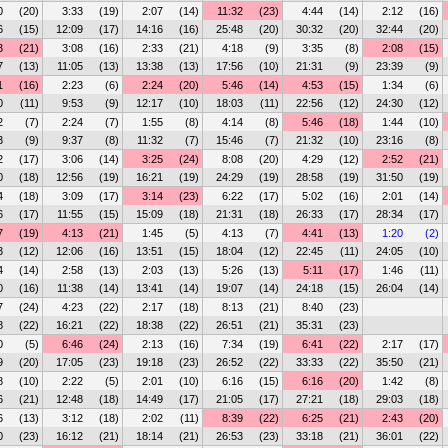
0
(20)
3:33
(19)
2:07
(14)
11:32
(23)
4:44
(14)
2:12
(16)
6
(15)
12:09
(17)
14:16
(16)
25:48
(20)
30:32
(20)
32:44
(20)
3
(21)
3:08
(16)
2:33
(21)
4:18
(9)
3:35
(8)
2:08
(15)
7
(13)
11:05
(13)
13:38
(13)
17:56
(10)
21:31
(9)
23:39
(9)
1
(16)
2:23
(6)
2:24
(20)
5:46
(14)
4:53
(15)
1:34
(6)
0
(11)
9:53
(9)
12:17
(10)
18:03
(11)
22:56
(12)
24:30
(12)
2
(7)
2:24
(7)
1:55
(8)
4:14
(8)
5:46
(18)
1:44
(10)
3
(9)
9:37
(8)
11:32
(7)
15:46
(7)
21:32
(10)
23:16
(8)
2
(17)
3:06
(14)
3:25
(24)
8:08
(20)
4:29
(12)
2:52
(21)
0
(18)
12:56
(19)
16:21
(19)
24:29
(19)
28:58
(19)
31:50
(19)
4
(18)
3:09
(17)
3:14
(23)
6:22
(17)
5:02
(16)
2:01
(14)
6
(17)
11:55
(15)
15:09
(18)
21:31
(18)
26:33
(17)
28:34
(17)
7
(19)
4:13
(21)
1:45
(5)
4:13
(7)
4:41
(13)
1:20
(2)
3
(12)
12:06
(16)
13:51
(15)
18:04
(12)
22:45
(11)
24:05
(10)
4
(14)
2:58
(13)
2:03
(13)
5:26
(13)
5:11
(17)
1:46
(11)
0
(16)
11:38
(14)
13:41
(14)
19:07
(14)
24:18
(15)
26:04
(14)
7
(24)
4:23
(22)
2:17
(18)
8:13
(21)
8:40
(23)
8
(22)
16:21
(22)
18:38
(22)
26:51
(21)
35:31
(23)
0
(5)
6:46
(24)
2:13
(16)
7:34
(19)
6:41
(22)
2:17
(17)
9
(20)
17:05
(23)
19:18
(23)
26:52
(22)
33:33
(22)
35:50
(21)
8
(10)
2:22
(5)
2:01
(10)
6:16
(15)
6:16
(20)
1:42
(8)
6
(21)
12:48
(18)
14:49
(17)
21:05
(17)
27:21
(18)
29:03
(18)
6
(13)
3:12
(18)
2:02
(11)
8:39
(22)
6:25
(21)
2:43
(20)
0
(23)
16:12
(21)
18:14
(21)
26:53
(23)
33:18
(21)
36:01
(22)