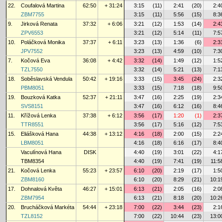
22.
Coufalová Martina
62:50
+ 31:24
3:15
(11)
2:41
(20)
2:4
ZBM7755
3:15
(11)
5:56
(15)
8:3
9.
Jirková Renata
37:32
+ 6:06
3:21
(12)
1:53
(14)
2:4
ZPV6553
3:21
(12)
5:14
(11)
7:5
10.
Poláčková Monika
37:37
+ 6:11
3:23
(13)
1:36
(6)
2:3
JPV7552
3:23
(13)
4:59
(10)
7:3
7.
Kočová Eva
36:08
+ 4:42
3:32
(14)
1:49
(12)
1:5
TZL7550
3:32
(14)
5:21
(13)
7:1
18.
Soběslavská Vendula
50:42
+ 19:16
3:33
(15)
3:45
(24)
2:3
PBM8051
3:33
(15)
7:18
(18)
9:5
19.
Bouzková Katka
52:37
+ 21:11
3:47
(16)
2:25
(19)
2:3
SVS8151
3:47
(16)
6:12
(16)
8:4
11.
Křížová Lenka
37:38
+ 6:12
3:56
(17)
1:20
(1)
2:3
TTR8551
3:56
(17)
5:16
(12)
7:5
15.
Eliášková Hana
44:38
+ 13:12
4:16
(18)
2:00
(15)
2:2
LBM8051
4:16
(18)
6:16
(17)
8:4
Vaculínová Hana
DISK
4:40
(19)
3:01
(22)
4:1
TBM8354
4:40
(19)
7:41
(19)
11:5
21.
Kočová Lenka
55:23
+ 23:57
6:10
(20)
2:19
(17)
1:5
ZBM8160
6:10
(20)
8:29
(21)
10:1
17.
Dohnalová Květa
46:27
+ 15:01
6:13
(21)
2:05
(16)
2:0
ZBM7954
6:13
(21)
8:18
(20)
10:2
20.
Brucháčková Markéta
54:44
+ 23:18
7:00
(22)
3:44
(23)
2:1
TZL8152
7:00
(22)
10:44
(23)
13:0