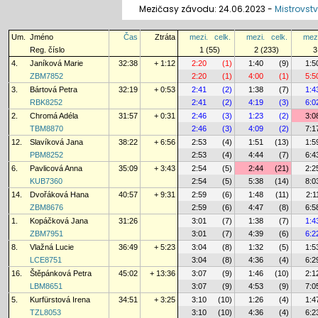
Mezičasy závodu: 24.06.2023 -
Mistrovstv
Um.
Jméno
Čas
Ztráta
mezi.
celk.
mezi.
celk.
mezi
Reg. číslo
1 (55)
2 (233)
3
4.
Janíková Marie
32:38
+ 1:12
2:20
(1)
1:40
(9)
1:5
ZBM7852
2:20
(1)
4:00
(1)
5:5
3.
Bártová Petra
32:19
+ 0:53
2:41
(2)
1:38
(7)
1:4
RBK8252
2:41
(2)
4:19
(3)
6:0
2.
Chromá Adéla
31:57
+ 0:31
2:46
(3)
1:23
(2)
3:0
TBM8870
2:46
(3)
4:09
(2)
7:1
12.
Slavíková Jana
38:22
+ 6:56
2:53
(4)
1:51
(13)
1:5
PBM8252
2:53
(4)
4:44
(7)
6:4
6.
Pavlicová Anna
35:09
+ 3:43
2:54
(5)
2:44
(21)
2:2
KUB7360
2:54
(5)
5:38
(14)
8:0
14.
Dvořáková Hana
40:57
+ 9:31
2:59
(6)
1:48
(11)
2:1
ZBM8676
2:59
(6)
4:47
(8)
6:5
1.
Kopáčková Jana
31:26
3:01
(7)
1:38
(7)
1:4
ZBM7951
3:01
(7)
4:39
(6)
6:2
8.
Vlažná Lucie
36:49
+ 5:23
3:04
(8)
1:32
(5)
1:5
LCE8751
3:04
(8)
4:36
(4)
6:2
16.
Štěpánková Petra
45:02
+ 13:36
3:07
(9)
1:46
(10)
2:1
LBM8651
3:07
(9)
4:53
(9)
7:0
5.
Kurfürstová Irena
34:51
+ 3:25
3:10
(10)
1:26
(4)
1:4
TZL8053
3:10
(10)
4:36
(4)
6:2