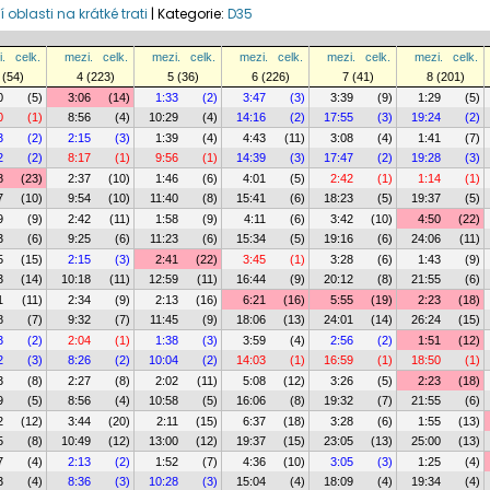
í oblasti na krátké trati
|
Kategorie:
D35
.
celk.
mezi.
celk.
mezi.
celk.
mezi.
celk.
mezi.
celk.
mezi.
celk.
 (54)
4 (223)
5 (36)
6 (226)
7 (41)
8 (201)
0
(5)
3:06
(14)
1:33
(2)
3:47
(3)
3:39
(9)
1:29
(5)
0
(1)
8:56
(4)
10:29
(4)
14:16
(2)
17:55
(3)
19:24
(2)
3
(2)
2:15
(3)
1:39
(4)
4:43
(11)
3:08
(4)
1:41
(7)
2
(2)
8:17
(1)
9:56
(1)
14:39
(3)
17:47
(2)
19:28
(3)
8
(23)
2:37
(10)
1:46
(6)
4:01
(5)
2:42
(1)
1:14
(1)
7
(10)
9:54
(10)
11:40
(8)
15:41
(6)
18:23
(5)
19:37
(5)
9
(9)
2:42
(11)
1:58
(9)
4:11
(6)
3:42
(10)
4:50
(22)
3
(6)
9:25
(6)
11:23
(6)
15:34
(5)
19:16
(6)
24:06
(11)
5
(15)
2:15
(3)
2:41
(22)
3:45
(1)
3:28
(6)
1:43
(9)
3
(14)
10:18
(11)
12:59
(11)
16:44
(9)
20:12
(8)
21:55
(6)
1
(11)
2:34
(9)
2:13
(16)
6:21
(16)
5:55
(19)
2:23
(18)
8
(7)
9:32
(7)
11:45
(9)
18:06
(13)
24:01
(14)
26:24
(15)
3
(2)
2:04
(1)
1:38
(3)
3:59
(4)
2:56
(2)
1:51
(12)
2
(3)
8:26
(2)
10:04
(2)
14:03
(1)
16:59
(1)
18:50
(1)
3
(8)
2:27
(8)
2:02
(11)
5:08
(12)
3:26
(5)
2:23
(18)
9
(5)
8:56
(4)
10:58
(5)
16:06
(8)
19:32
(7)
21:55
(6)
2
(12)
3:44
(20)
2:11
(15)
6:37
(18)
3:28
(6)
1:55
(13)
5
(8)
10:49
(12)
13:00
(12)
19:37
(15)
23:05
(13)
25:00
(13)
7
(4)
2:13
(2)
1:52
(7)
4:36
(10)
3:05
(3)
1:25
(4)
3
(4)
8:36
(3)
10:28
(3)
15:04
(4)
18:09
(4)
19:34
(4)