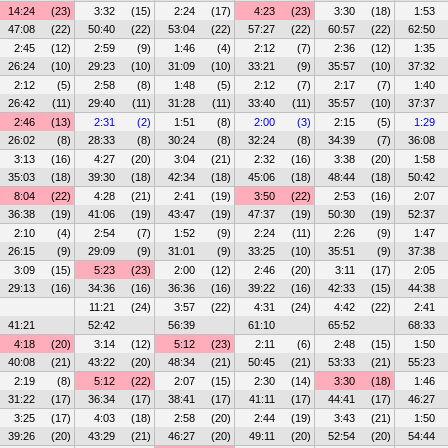
14:24
(23)
3:32
(15)
2:24
(17)
4:23
(23)
3:30
(18)
1:53
47:08
(22)
50:40
(22)
53:04
(22)
57:27
(22)
60:57
(22)
62:50
2:45
(12)
2:59
(9)
1:46
(4)
2:12
(7)
2:36
(12)
1:35
26:24
(10)
29:23
(10)
31:09
(10)
33:21
(9)
35:57
(10)
37:32
2:12
(5)
2:58
(8)
1:48
(5)
2:12
(7)
2:17
(7)
1:40
26:42
(11)
29:40
(11)
31:28
(11)
33:40
(11)
35:57
(10)
37:37
2:46
(13)
2:31
(2)
1:51
(8)
2:00
(3)
2:15
(5)
1:29
26:02
(8)
28:33
(8)
30:24
(8)
32:24
(8)
34:39
(7)
36:08
3:13
(16)
4:27
(20)
3:04
(21)
2:32
(16)
3:38
(20)
1:58
35:03
(18)
39:30
(18)
42:34
(18)
45:06
(18)
48:44
(18)
50:42
8:04
(22)
4:28
(21)
2:41
(19)
3:50
(22)
2:53
(16)
2:07
36:38
(19)
41:06
(19)
43:47
(19)
47:37
(19)
50:30
(19)
52:37
2:10
(4)
2:54
(7)
1:52
(9)
2:24
(11)
2:26
(9)
1:47
26:15
(9)
29:09
(9)
31:01
(9)
33:25
(10)
35:51
(9)
37:38
3:09
(15)
5:23
(23)
2:00
(12)
2:46
(20)
3:11
(17)
2:05
29:13
(16)
34:36
(16)
36:36
(16)
39:22
(16)
42:33
(15)
44:38
11:21
(24)
3:57
(22)
4:31
(24)
4:42
(22)
2:41
41:21
52:42
56:39
61:10
65:52
68:33
4:18
(20)
3:14
(12)
5:12
(23)
2:11
(6)
2:48
(15)
1:50
40:08
(21)
43:22
(20)
48:34
(21)
50:45
(21)
53:33
(21)
55:23
2:19
(8)
5:12
(22)
2:07
(15)
2:30
(14)
3:30
(18)
1:46
31:22
(17)
36:34
(17)
38:41
(17)
41:11
(17)
44:41
(17)
46:27
3:25
(17)
4:03
(18)
2:58
(20)
2:44
(19)
3:43
(21)
1:50
39:26
(20)
43:29
(21)
46:27
(20)
49:11
(20)
52:54
(20)
54:44