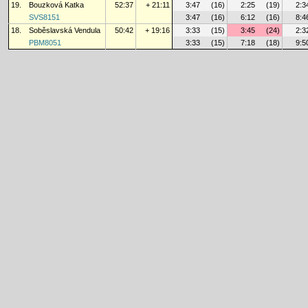
19.
Bouzková Katka
52:37
+ 21:11
3:47
(16)
2:25
(19)
2:3
SVS8151
3:47
(16)
6:12
(16)
8:4
18.
Soběslavská Vendula
50:42
+ 19:16
3:33
(15)
3:45
(24)
2:3
PBM8051
3:33
(15)
7:18
(18)
9:5