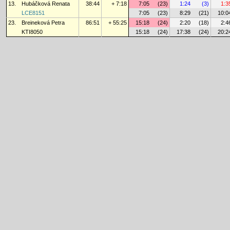
13.
Hubáčková Renata
38:44
+ 7:18
7:05
(23)
1:24
(3)
1:3
LCE8151
7:05
(23)
8:29
(21)
10:0
23.
Breineková Petra
86:51
+ 55:25
15:18
(24)
2:20
(18)
2:4
KTI8050
15:18
(24)
17:38
(24)
20:2