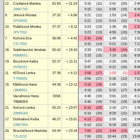
22.
Coufalová Martina
62:50
+ 31:24
3:15
(11)
2:41
(20)
2:4
ZBM7755
3:15
(11)
5:56
(15)
8:3
9.
Jirková Renata
37:32
+ 6:06
3:21
(12)
1:53
(14)
2:4
ZPV6553
3:21
(12)
5:14
(11)
7:5
10.
Poláčková Monika
37:37
+ 6:11
3:23
(13)
1:36
(6)
2:3
JPV7552
3:23
(13)
4:59
(10)
7:3
7.
Kočová Eva
36:08
+ 4:42
3:32
(14)
1:49
(12)
1:5
TZL7550
3:32
(14)
5:21
(13)
7:1
18.
Soběslavská Vendula
50:42
+ 19:16
3:33
(15)
3:45
(24)
2:3
PBM8051
3:33
(15)
7:18
(18)
9:5
19.
Bouzková Katka
52:37
+ 21:11
3:47
(16)
2:25
(19)
2:3
SVS8151
3:47
(16)
6:12
(16)
8:4
11.
Křížová Lenka
37:38
+ 6:12
3:56
(17)
1:20
(1)
2:3
TTR8551
3:56
(17)
5:16
(12)
7:5
15.
Eliášková Hana
44:38
+ 13:12
4:16
(18)
2:00
(15)
2:2
LBM8051
4:16
(18)
6:16
(17)
8:4
Vaculínová Hana
DISK
4:40
(19)
3:01
(22)
4:1
TBM8354
4:40
(19)
7:41
(19)
11:5
21.
Kočová Lenka
55:23
+ 23:57
6:10
(20)
2:19
(17)
1:5
ZBM8160
6:10
(20)
8:29
(21)
10:1
17.
Dohnalová Květa
46:27
+ 15:01
6:13
(21)
2:05
(16)
2:0
ZBM7954
6:13
(21)
8:18
(20)
10:2
20.
Brucháčková Markéta
54:44
+ 23:18
7:00
(22)
3:44
(23)
2:1
TZL8152
7:00
(22)
10:44
(23)
13:0