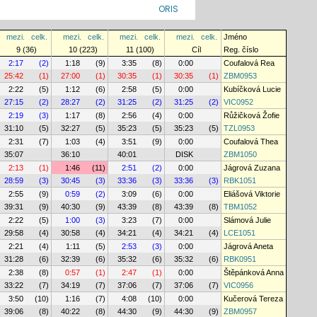
ORIS
mezi.
celk.
mezi.
celk.
mezi.
celk.
mezi.
celk.
Jméno
9 (36)
10 (223)
11 (100)
Cíl
Reg. číslo
2:17
(2)
1:18
(9)
3:35
(8)
0:00
Coufalová Rea
25:42
(1)
27:00
(1)
30:35
(1)
30:35
(1)
ZBM0953
2:22
(5)
1:12
(6)
2:58
(5)
0:00
Kubíčková Lucie
27:15
(2)
28:27
(2)
31:25
(2)
31:25
(2)
VIC0952
2:19
(3)
1:17
(8)
2:56
(4)
0:00
Růžičková Žofie
31:10
(5)
32:27
(5)
35:23
(5)
35:23
(5)
TZL0953
2:31
(7)
1:03
(4)
3:51
(9)
0:00
Coufalová Thea
35:07
36:10
40:01
DISK
ZBM1050
2:13
(1)
1:46
(11)
2:51
(2)
0:00
Jágrová Zuzana
28:59
(3)
30:45
(3)
33:36
(3)
33:36
(3)
RBK1051
2:55
(9)
0:59
(2)
3:09
(6)
0:00
Eliášová Viktorie
39:31
(9)
40:30
(9)
43:39
(8)
43:39
(8)
TBM1052
2:22
(5)
1:00
(3)
3:23
(7)
0:00
Slámová Julie
29:58
(4)
30:58
(4)
34:21
(4)
34:21
(4)
LCE1051
2:21
(4)
1:11
(5)
2:53
(3)
0:00
Jágrová Aneta
31:28
(6)
32:39
(6)
35:32
(6)
35:32
(6)
RBK0951
2:38
(8)
0:57
(1)
2:47
(1)
0:00
Štěpánková Anna
33:22
(7)
34:19
(7)
37:06
(7)
37:06
(7)
VIC0956
3:50
(10)
1:16
(7)
4:08
(10)
0:00
Kučerová Tereza
39:06
(8)
40:22
(8)
44:30
(9)
44:30
(9)
ZBM0957