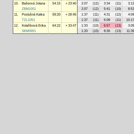
10.
Bašeová Jolana
54:15
+ 23:40
2:07
(12)
3:34
(11)
3:1
ZBM1051
2:07
(12)
5:41
(10)
8:5
11.
Poslušná Katka
59:20
+ 28:45
1:37
(11)
4:31
(12)
4:0
TZL1051
1:37
(11)
6:08
(11)
10:1
12.
Kolaříková Erika
64:22
+ 33:47
1:33
(10)
6:57
(13)
3:0
SKM0951
1:33
(10)
8:30
(13)
11:3