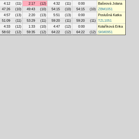
4:12
(11)
2:17
(12)
4:32
(11)
0:00
Bašeová Jolana
47:26
(10)
49:43
(10)
54:15
(10)
54:15
(10)
ZBM1051
4:57
(13)
2:20
(13)
5:51
(13)
0:00
Poslušná Katka
51:09
(11)
53:29
(11)
59:20
(11)
59:20
(11)
TZL1051
4:33
(12)
1:33
(10)
4:47
(12)
0:00
Kolaříková Erika
58:02
(12)
59:35
(12)
64:22
(12)
64:22
(12)
SKM0951