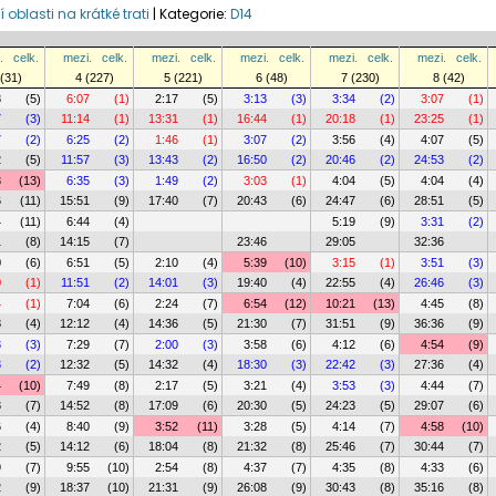
í oblasti na krátké trati
|
Kategorie:
D14
.
celk.
mezi.
celk.
mezi.
celk.
mezi.
celk.
mezi.
celk.
mezi.
celk.
 (31)
4 (227)
5 (221)
6 (48)
7 (230)
8 (42)
8
(5)
6:07
(1)
2:17
(5)
3:13
(3)
3:34
(2)
3:07
(1)
7
(3)
11:14
(1)
13:31
(1)
16:44
(1)
20:18
(1)
23:25
(1)
7
(2)
6:25
(2)
1:46
(1)
3:07
(2)
3:56
(4)
4:07
(5)
2
(5)
11:57
(3)
13:43
(2)
16:50
(2)
20:46
(2)
24:53
(2)
3
(13)
6:35
(3)
1:49
(2)
3:03
(1)
4:04
(5)
4:04
(4)
6
(11)
15:51
(9)
17:40
(7)
20:43
(6)
24:47
(6)
28:51
(5)
4
(11)
6:44
(4)
5:19
(9)
3:31
(2)
1
(8)
14:15
(7)
23:46
29:05
32:36
0
(6)
6:51
(5)
2:10
(4)
5:39
(10)
3:15
(1)
3:51
(3)
0
(1)
11:51
(2)
14:01
(3)
19:40
(4)
22:55
(4)
26:46
(3)
4
(1)
7:04
(6)
2:24
(7)
6:54
(12)
10:21
(13)
4:45
(8)
8
(4)
12:12
(4)
14:36
(5)
21:30
(7)
31:51
(9)
36:36
(9)
3
(3)
7:29
(7)
2:00
(3)
3:58
(6)
4:12
(6)
4:54
(9)
3
(2)
12:32
(5)
14:32
(4)
18:30
(3)
22:42
(3)
27:36
(4)
4
(10)
7:49
(8)
2:17
(5)
3:21
(4)
3:53
(3)
4:44
(7)
3
(7)
14:52
(8)
17:09
(6)
20:30
(5)
24:23
(5)
29:07
(6)
6
(4)
8:40
(9)
3:52
(11)
3:28
(5)
4:14
(7)
4:58
(10)
2
(5)
14:12
(6)
18:04
(8)
21:32
(8)
25:46
(7)
30:44
(7)
9
(7)
9:55
(10)
2:54
(8)
4:37
(7)
4:35
(8)
4:33
(6)
2
(9)
18:37
(10)
21:31
(9)
26:08
(9)
30:43
(8)
35:16
(8)