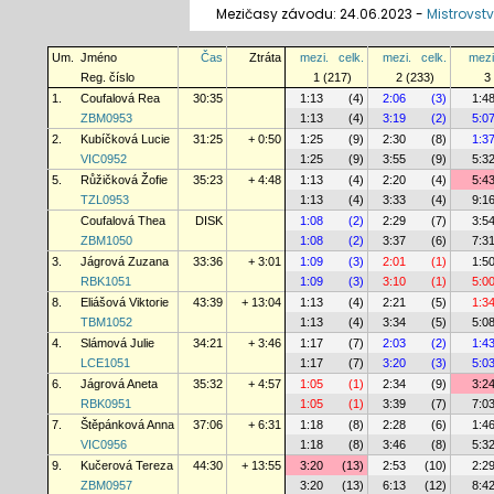
Mezičasy závodu: 24.06.2023 -
Mistrovstv
Um.
Jméno
Čas
Ztráta
mezi.
celk.
mezi.
celk.
mezi
Reg. číslo
1 (217)
2 (233)
3
1.
Coufalová Rea
30:35
1:13
(4)
2:06
(3)
1:4
ZBM0953
1:13
(4)
3:19
(2)
5:0
2.
Kubíčková Lucie
31:25
+ 0:50
1:25
(9)
2:30
(8)
1:3
VIC0952
1:25
(9)
3:55
(9)
5:3
5.
Růžičková Žofie
35:23
+ 4:48
1:13
(4)
2:20
(4)
5:4
TZL0953
1:13
(4)
3:33
(4)
9:1
Coufalová Thea
DISK
1:08
(2)
2:29
(7)
3:5
ZBM1050
1:08
(2)
3:37
(6)
7:3
3.
Jágrová Zuzana
33:36
+ 3:01
1:09
(3)
2:01
(1)
1:5
RBK1051
1:09
(3)
3:10
(1)
5:0
8.
Eliášová Viktorie
43:39
+ 13:04
1:13
(4)
2:21
(5)
1:3
TBM1052
1:13
(4)
3:34
(5)
5:0
4.
Slámová Julie
34:21
+ 3:46
1:17
(7)
2:03
(2)
1:4
LCE1051
1:17
(7)
3:20
(3)
5:0
6.
Jágrová Aneta
35:32
+ 4:57
1:05
(1)
2:34
(9)
3:2
RBK0951
1:05
(1)
3:39
(7)
7:0
7.
Štěpánková Anna
37:06
+ 6:31
1:18
(8)
2:28
(6)
1:4
VIC0956
1:18
(8)
3:46
(8)
5:3
9.
Kučerová Tereza
44:30
+ 13:55
3:20
(13)
2:53
(10)
2:2
ZBM0957
3:20
(13)
6:13
(12)
8:4