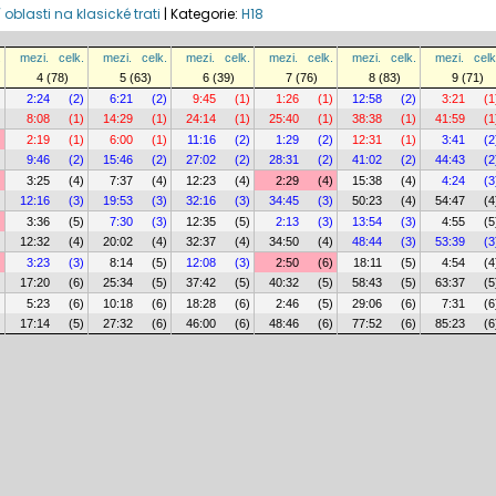
 oblasti na klasické trati
|
Kategorie:
H18
.
mezi.
celk.
mezi.
celk.
mezi.
celk.
mezi.
celk.
mezi.
celk.
mezi.
celk
4 (78)
5 (63)
6 (39)
7 (76)
8 (83)
9 (71)
)
2:24
(2)
6:21
(2)
9:45
(1)
1:26
(1)
12:58
(2)
3:21
(1
)
8:08
(1)
14:29
(1)
24:14
(1)
25:40
(1)
38:38
(1)
41:59
(1
)
2:19
(1)
6:00
(1)
11:16
(2)
1:29
(2)
12:31
(1)
3:41
(2
)
9:46
(2)
15:46
(2)
27:02
(2)
28:31
(2)
41:02
(2)
44:43
(2
)
3:25
(4)
7:37
(4)
12:23
(4)
2:29
(4)
15:38
(4)
4:24
(3
)
12:16
(3)
19:53
(3)
32:16
(3)
34:45
(3)
50:23
(4)
54:47
(4
)
3:36
(5)
7:30
(3)
12:35
(5)
2:13
(3)
13:54
(3)
4:55
(5
)
12:32
(4)
20:02
(4)
32:37
(4)
34:50
(4)
48:44
(3)
53:39
(3
)
3:23
(3)
8:14
(5)
12:08
(3)
2:50
(6)
18:11
(5)
4:54
(4
)
17:20
(6)
25:34
(5)
37:42
(5)
40:32
(5)
58:43
(5)
63:37
(5
)
5:23
(6)
10:18
(6)
18:28
(6)
2:46
(5)
29:06
(6)
7:31
(6
)
17:14
(5)
27:32
(6)
46:00
(6)
48:46
(6)
77:52
(6)
85:23
(6