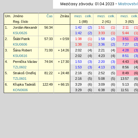
Mezičasy závodu: 01.04.2023 -
Mistrovství
Um.
Jméno
Čas
Ztráta
mezi.
celk.
mezi.
celk.
mezi.
celk
Reg. číslo
1 (88)
2 (41)
3 (82)
1.
Jordán Alexandr
56:34
1:42
(2)
1:51
(1)
2:11
(1
KSU0626
1:42
(2)
3:33
(1)
5:44
(1
2.
Štábl Patrik
57:33
+ 0:59
1:38
(1)
1:58
(2)
3:51
(2
KSU0606
1:38
(1)
3:36
(2)
7:27
(2
3.
Šána Robert
71:00
+ 14:26
2:02
(4)
2:21
(4)
4:28
(3
KSU0616
2:02
(4)
4:23
(4)
8:51
(3
4.
Pernička Václav
74:04
+ 17:30
1:53
(3)
2:20
(3)
4:43
(4
TZL0602
1:53
(3)
4:13
(3)
8:56
(4
5.
Strakoš Ondřej
81:22
+ 24:48
2:16
(5)
2:52
(5)
8:49
(6
TZL0601
2:16
(5)
5:08
(5)
13:57
(6
6.
Křupka Tadeáš
122:49
+ 66:15
3:29
(6)
3:09
(6)
5:13
(5
KON0606
3:29
(6)
6:38
(6)
11:51
(5