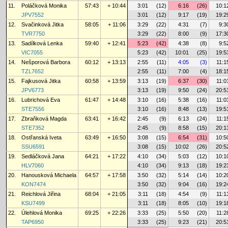
11.
Poláčková Monika
57:43
+ 10:44
3:01
(12)
6:16
(26)
10:1
JPV7552
3:01
(12)
9:17
(19)
19:2
12.
Svačinková Jitka
58:05
+ 11:06
3:29
(22)
4:31
(7)
9:3
TVR7750
3:29
(22)
8:00
(9)
17:3
13.
Sadílková Lenka
59:40
+ 12:41
5:23
(42)
4:38
(8)
9:5
VIC7055
5:23
(42)
10:01
(25)
19:5
14.
Nešporová Barbora
60:12
+ 13:13
2:55
(11)
4:05
(3)
11:1
TZL7652
2:55
(11)
7:00
(4)
18:1
15.
Fajkusová Jitka
60:58
+ 13:59
3:13
(19)
6:37
(30)
11:0
JPV6773
3:13
(19)
9:50
(24)
20:5
16.
Lubrichová Eva
61:47
+ 14:48
3:10
(16)
5:38
(16)
11:0
STE7556
3:10
(16)
8:48
(13)
19:5
17.
Zbraňková Magda
63:41
+ 16:42
2:45
(9)
6:13
(24)
11:1
STE7352
2:45
(9)
8:58
(15)
20:1
18.
Ostřanská Iveta
63:49
+ 16:50
3:08
(15)
6:54
(31)
10:5
SSU6591
3:08
(15)
10:02
(26)
20:5
19.
Sedláčková Jana
64:21
+ 17:22
4:10
(34)
5:03
(12)
10:1
HLV7060
4:10
(34)
9:13
(18)
19:2
20.
Hanousková Michaela
64:57
+ 17:58
3:50
(32)
5:14
(14)
10:2
KON7474
3:50
(32)
9:04
(16)
19:2
21.
Reichlová Jiřina
68:04
+ 21:05
3:11
(18)
4:54
(9)
11:1
KSU7499
3:11
(18)
8:05
(10)
19:1
22.
Úlehlová Monika
69:25
+ 22:26
3:33
(25)
5:50
(20)
11:2
TAP6950
3:33
(25)
9:23
(21)
20:5