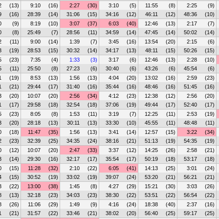
2
(13)
9:10
(16)
2:27
(30)
3:10
(5)
11:55
(8)
2:25
(9)
9
(16)
28:39
(14)
31:06
(15)
34:16
(12)
46:11
(12)
48:36
(10)
0
(9)
8:19
(10)
3:07
(37)
6:03
(40)
12:46
(13)
2:17
(7)
0
(8)
25:49
(7)
28:56
(11)
34:59
(14)
47:45
(14)
50:02
(14)
2
(11)
9:00
(14)
1:39
(7)
3:45
(16)
13:54
(20)
2:15
(6)
3
(19)
28:53
(15)
30:32
(14)
34:17
(13)
48:11
(15)
50:26
(15)
5
(23)
7:35
(4)
1:33
(3)
3:17
(6)
12:46
(13)
2:28
(10)
5
(11)
25:50
(8)
27:23
(6)
30:40
(6)
43:26
(6)
45:54
(6)
1
(19)
8:53
(13)
1:56
(13)
4:04
(20)
13:02
(16)
2:59
(23)
1
(21)
29:44
(17)
31:40
(16)
35:44
(16)
48:46
(16)
51:45
(16)
3
(20)
10:07
(20)
2:56
(34)
4:12
(23)
12:38
(12)
2:56
(20)
1
(17)
29:58
(18)
32:54
(18)
37:06
(19)
49:44
(17)
52:40
(17)
5
(23)
8:05
(8)
1:53
(11)
3:19
(7)
12:25
(11)
2:53
(19)
3
(20)
28:18
(13)
30:11
(13)
33:30
(10)
45:55
(11)
48:48
(11)
0
(18)
11:47
(35)
1:56
(13)
3:41
(14)
12:57
(15)
3:22
(34)
2
(23)
32:39
(25)
34:35
(24)
38:16
(21)
51:13
(19)
54:35
(19)
0
(12)
10:07
(20)
2:47
(33)
3:37
(12)
14:25
(26)
2:58
(21)
3
(14)
29:30
(16)
32:17
(17)
35:54
(17)
50:19
(18)
53:17
(18)
0
(15)
11:28
(32)
2:10
(22)
6:05
(41)
14:13
(25)
3:01
(24)
4
(15)
30:52
(19)
33:02
(19)
39:07
(24)
53:20
(21)
56:21
(21)
3
(22)
13:00
(38)
1:45
(8)
4:27
(29)
15:21
(30)
3:03
(26)
8
(13)
32:18
(23)
34:03
(23)
38:30
(22)
53:51
(22)
56:54
(22)
8
(26)
11:06
(29)
1:49
(9)
4:16
(24)
18:38
(40)
2:37
(16)
1
(21)
31:57
(22)
33:46
(21)
38:02
(20)
56:40
(25)
59:17
(25)