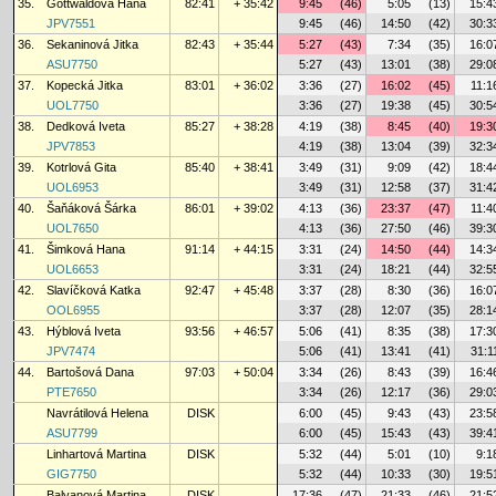
35.
Gottwaldová Hana
82:41
+ 35:42
9:45
(46)
5:05
(13)
15:4
JPV7551
9:45
(46)
14:50
(42)
30:3
36.
Sekaninová Jitka
82:43
+ 35:44
5:27
(43)
7:34
(35)
16:0
ASU7750
5:27
(43)
13:01
(38)
29:0
37.
Kopecká Jitka
83:01
+ 36:02
3:36
(27)
16:02
(45)
11:1
UOL7750
3:36
(27)
19:38
(45)
30:5
38.
Dedková Iveta
85:27
+ 38:28
4:19
(38)
8:45
(40)
19:3
JPV7853
4:19
(38)
13:04
(39)
32:3
39.
Kotrlová Gita
85:40
+ 38:41
3:49
(31)
9:09
(42)
18:4
UOL6953
3:49
(31)
12:58
(37)
31:4
40.
Šaňáková Šárka
86:01
+ 39:02
4:13
(36)
23:37
(47)
11:4
UOL7650
4:13
(36)
27:50
(46)
39:3
41.
Šimková Hana
91:14
+ 44:15
3:31
(24)
14:50
(44)
14:3
UOL6653
3:31
(24)
18:21
(44)
32:5
42.
Slavíčková Katka
92:47
+ 45:48
3:37
(28)
8:30
(36)
16:0
OOL6955
3:37
(28)
12:07
(35)
28:1
43.
Hýblová Iveta
93:56
+ 46:57
5:06
(41)
8:35
(38)
17:3
JPV7474
5:06
(41)
13:41
(41)
31:1
44.
Bartošová Dana
97:03
+ 50:04
3:34
(26)
8:43
(39)
16:4
PTE7650
3:34
(26)
12:17
(36)
29:0
Navrátilová Helena
DISK
6:00
(45)
9:43
(43)
23:5
ASU7799
6:00
(45)
15:43
(43)
39:4
Linhartová Martina
DISK
5:32
(44)
5:01
(10)
9:1
GIG7750
5:32
(44)
10:33
(30)
19:5
Balvanová Martina
DISK
17:36
(47)
21:33
(46)
21:5