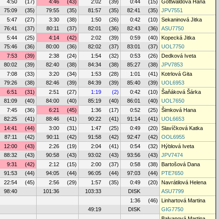
4:50
(17)
4:46
(43)
2:02
(39)
0:44
(15)
Gottwaldová Hana
75:09
(35)
79:55
(35)
81:57
(35)
82:41
(35)
JPV7551
5:47
(27)
3:30
(38)
1:50
(26)
0:42
(10)
Sekaninová Jitka
76:41
(37)
80:11
(37)
82:01
(36)
82:43
(36)
ASU7750
5:44
(25)
4:14
(42)
2:02
(39)
0:59
(40)
Kopecká Jitka
75:46
(36)
80:00
(36)
82:02
(37)
83:01
(37)
UOL7750
7:53
(39)
2:38
(24)
1:54
(32)
0:53
(26)
Dedková Iveta
80:02
(39)
82:40
(38)
84:34
(38)
85:27
(38)
JPV7853
7:08
(33)
3:20
(34)
1:53
(28)
1:01
(41)
Kotrlová Gita
79:26
(38)
82:46
(39)
84:39
(39)
85:40
(39)
UOL6953
6:51
(31)
2:51
(27)
1:19
(2)
0:42
(10)
Šaňáková Šárka
81:09
(40)
84:00
(40)
85:19
(40)
86:01
(40)
UOL7650
7:45
(36)
6:21
(45)
1:36
(17)
0:52
(25)
Šimková Hana
82:25
(41)
88:46
(41)
90:22
(41)
91:14
(41)
UOL6653
14:41
(44)
3:00
(31)
1:47
(25)
0:49
(20)
Slavíčková Katka
87:11
(42)
90:11
(42)
91:58
(42)
92:47
(42)
OOL6955
12:00
(43)
2:26
(19)
2:04
(41)
0:54
(32)
Hýblová Iveta
88:32
(43)
90:58
(43)
93:02
(43)
93:56
(43)
JPV7474
9:31
(42)
2:12
(15)
2:00
(37)
0:58
(38)
Bartošová Dana
91:53
(44)
94:05
(44)
96:05
(44)
97:03
(44)
PTE7650
22:54
(45)
2:56
(29)
1:57
(35)
0:49
(20)
Navrátilová Helena
98:40
101:36
103:33
DISK
ASU7799
1:36
(46)
Linhartová Martina
49:19
DISK
GIG7750
Balvanová Martina