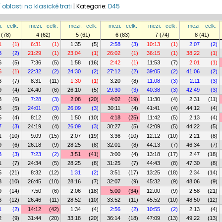
 oblasti na klasické trati
|
Kategorie:
D45
.
celk.
mezi.
celk.
mezi.
celk.
mezi.
celk.
mezi.
celk.
mezi.
celk.
 (78)
4 (62)
5 (61)
6 (83)
7 (74)
8 (41)
1
(1)
6:31
(1)
1:35
(5)
2:58
(3)
10:13
(1)
2:07
(2)
8
(2)
21:29
(1)
23:04
(1)
26:02
(1)
36:15
(1)
38:22
(1)
6
(5)
7:36
(5)
1:58
(16)
2:42
(1)
11:53
(7)
2:01
(1)
6
(1)
22:32
(2)
24:30
(2)
27:12
(2)
39:05
(2)
41:06
(2)
6
(7)
8:31
(11)
1:30
(1)
3:20
(8)
11:08
(3)
2:11
(3)
9
(4)
24:40
(6)
26:10
(5)
29:30
(3)
40:38
(3)
42:49
(3)
8
(6)
7:28
(3)
2:08
(20)
4:02
(19)
11:30
(4)
2:31
(11)
3
(5)
24:01
(3)
26:09
(3)
30:11
(4)
41:41
(4)
44:12
(4)
5
(4)
8:12
(9)
1:50
(10)
4:18
(25)
11:42
(5)
2:13
(4)
7
(3)
24:19
(4)
26:09
(3)
30:27
(5)
42:09
(5)
44:22
(5)
1
(10)
9:09
(15)
2:07
(19)
3:36
(10)
12:12
(10)
2:21
(8)
9
(6)
26:18
(9)
28:25
(8)
32:01
(8)
44:13
(7)
46:34
(7)
3
(3)
7:23
(2)
3:51
(41)
3:00
(4)
13:18
(17)
2:47
(18)
1
(7)
24:34
(5)
28:25
(8)
31:25
(7)
44:43
(8)
47:30
(8)
5
(21)
8:32
(12)
1:31
(2)
3:51
(17)
13:25
(18)
2:34
(14)
3
(10)
26:45
(10)
28:16
(7)
32:07
(9)
45:32
(9)
48:06
(9)
9
(14)
7:50
(6)
2:06
(18)
5:00
(34)
12:00
(9)
2:58
(21)
6
(12)
26:46
(11)
28:52
(10)
33:52
(11)
45:52
(10)
48:50
(12)
1
(2)
14:12
(42)
1:34
(4)
2:56
(2)
10:55
(2)
2:13
(4)
2
(9)
31:44
(20)
33:18
(20)
36:14
(18)
47:09
(13)
49:22
(13)