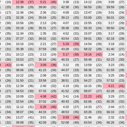
7
(16)
12:38
(37)
5:21
(45)
3:38
(13)
14:12
(24)
3:09
(27)
1
(25)
33:39
(29)
39:00
(31)
42:38
(30)
56:50
(26)
59:59
(26)
5
(17)
11:36
(34)
2:36
(31)
4:09
(22)
13:47
(19)
3:01
(24)
2
(23)
32:28
(24)
35:04
(25)
39:13
(25)
53:00
(20)
56:01
(20)
2
(30)
10:56
(28)
2:13
(24)
4:07
(21)
15:55
(33)
3:17
(29)
2
(28)
33:18
(28)
35:31
(27)
39:38
(26)
55:33
(24)
58:50
(24)
7
(35)
11:34
(33)
1:35
(5)
4:52
(31)
15:07
(29)
3:17
(29)
3
(33)
37:27
(32)
39:02
(32)
43:54
(32)
59:01
(30)
62:18
(29)
4
(34)
10:16
(24)
2:21
(27)
5:29
(39)
14:54
(28)
3:18
(32)
2
(31)
35:38
(31)
37:59
(30)
43:28
(31)
58:22
(28)
61:40
(27)
7
(31)
10:13
(23)
2:13
(24)
5:17
(38)
19:16
(42)
2:34
(14)
0
(30)
33:03
(27)
35:16
(26)
40:33
(27)
59:49
(31)
62:23
(30)
3
(42)
10:46
(27)
3:09
(38)
3:22
(9)
13:59
(22)
3:23
(35)
0
(35)
38:06
(33)
41:15
(34)
44:37
(33)
58:36
(29)
61:59
(28)
6
(28)
10:22
(26)
2:08
(20)
4:53
(32)
15:36
(31)
3:25
(36)
8
(26)
31:50
(21)
33:58
(22)
38:51
(23)
54:27
(23)
57:52
(23)
4
(33)
12:34
(36)
2:40
(32)
4:19
(26)
16:15
(36)
4:21
(41)
9
(27)
34:53
(30)
37:33
(29)
41:52
(29)
58:07
(27)
62:28
(31)
2
(29)
10:09
(22)
4:08
(42)
3:41
(14)
21:23
(43)
3:29
(37)
5
(29)
32:54
(26)
37:02
(28)
40:43
(28)
62:06
(32)
65:35
(32)
6
(32)
11:12
(31)
6:26
(46)
4:20
(27)
14:33
(27)
2:44
(17)
5
(34)
38:07
(34)
44:33
(37)
48:53
(35)
63:26
(33)
66:10
(33)
2
(36)
13:27
(41)
3:01
(36)
9:59
(46)
11:46
(6)
2:32
(13)
1
(32)
39:08
(35)
42:09
(35)
52:08
(40)
63:54
(34)
66:26
(34)