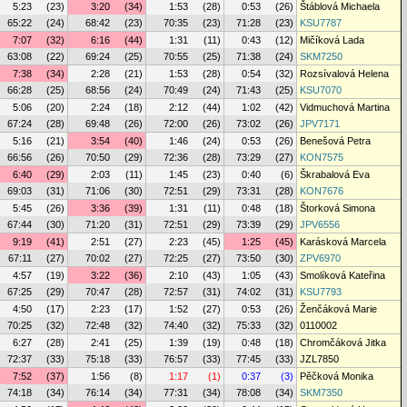
5:23
(23)
3:20
(34)
1:53
(28)
0:53
(26)
Štáblová Michaela
65:22
(24)
68:42
(23)
70:35
(23)
71:28
(23)
KSU7787
7:07
(32)
6:16
(44)
1:31
(11)
0:43
(12)
Mičíková Lada
63:08
(22)
69:24
(25)
70:55
(25)
71:38
(24)
SKM7250
7:38
(34)
2:28
(21)
1:53
(28)
0:54
(32)
Rozsívalová Helena
66:28
(25)
68:56
(24)
70:49
(24)
71:43
(25)
KSU7070
5:06
(20)
2:24
(18)
2:12
(44)
1:02
(42)
Vidmuchová Martina
67:24
(28)
69:48
(26)
72:00
(26)
73:02
(26)
JPV7171
5:16
(21)
3:54
(40)
1:46
(24)
0:53
(26)
Benešová Petra
66:56
(26)
70:50
(29)
72:36
(28)
73:29
(27)
KON7575
6:40
(29)
2:03
(11)
1:45
(23)
0:40
(6)
Škrabalová Eva
69:03
(31)
71:06
(30)
72:51
(29)
73:31
(28)
KON7676
5:45
(26)
3:36
(39)
1:31
(11)
0:48
(18)
Štorková Simona
67:44
(30)
71:20
(31)
72:51
(29)
73:39
(29)
JPV6556
9:19
(41)
2:51
(27)
2:23
(45)
1:25
(45)
Karásková Marcela
67:11
(27)
70:02
(27)
72:25
(27)
73:50
(30)
ZPV6970
4:57
(19)
3:22
(36)
2:10
(43)
1:05
(43)
Smolíková Kateřina
67:25
(29)
70:47
(28)
72:57
(31)
74:02
(31)
KSU7793
4:50
(17)
2:23
(17)
1:52
(27)
0:53
(26)
Ženčáková Marie
70:25
(32)
72:48
(32)
74:40
(32)
75:33
(32)
0110002
6:27
(28)
2:41
(25)
1:39
(19)
0:48
(18)
Chromčáková Jitka
72:37
(33)
75:18
(33)
76:57
(33)
77:45
(33)
JZL7850
7:52
(37)
1:56
(8)
1:17
(1)
0:37
(3)
Pěčková Monika
74:18
(34)
76:14
(34)
77:31
(34)
78:08
(34)
SKM7350