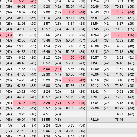
3
(38)
15:28
(45)
2:19
(26)
4:34
(30)
13:54
(20)
3:31
(38)
3
(39)
46:01
(43)
48:20
(42)
52:54
(41)
66:48
(38)
70:19
(36)
7
(39)
10:02
(19)
2:00
(17)
8:04
(44)
16:43
(38)
4:57
(44)
8
(38)
39:10
(36)
41:10
(33)
49:14
(36)
65:57
(35)
70:54
(37)
6
(25)
11:06
(29)
1:57
(15)
3:54
(18)
18:54
(41)
3:17
(29)
4
(40)
42:00
(37)
43:57
(36)
47:51
(34)
66:45
(36)
70:02
(35)
0
(45)
10:16
(24)
2:56
(34)
5:08
(35)
15:53
(32)
5:22
(45)
4
(43)
42:50
(39)
45:46
(38)
50:54
(37)
66:47
(37)
72:09
(38)
4
(44)
13:13
(39)
1:54
(12)
5:16
(37)
16:06
(35)
4:07
(40)
2
(42)
44:55
(41)
46:49
(40)
52:05
(39)
68:11
(39)
72:18
(39)
0
(27)
9:10
(16)
2:12
(23)
4:58
(33)
15:57
(34)
2:31
(11)
0
(45)
48:40
(45)
50:52
(43)
55:50
(43)
71:47
(42)
74:18
(41)
4
(37)
14:35
(44)
5:00
(44)
3:36
(10)
14:00
(23)
4:34
(43)
5
(44)
47:30
(44)
52:30
(44)
56:06
(44)
70:06
(41)
74:40
(42)
7
(39)
14:23
(43)
3:23
(39)
6:56
(43)
16:16
(37)
3:18
(32)
4
(36)
42:37
(38)
46:00
(39)
52:56
(42)
69:12
(40)
72:30
(40)
0
(43)
13:22
(40)
2:24
(28)
4:22
(28)
21:42
(44)
3:31
(38)
1
(41)
44:33
(40)
46:57
(41)
51:19
(38)
73:01
(43)
76:32
(43)
6
(41)
16:25
(46)
8:29
(47)
8:08
(45)
17:04
(39)
3:13
(28)
3
(37)
45:28
(42)
53:57
(46)
62:05
(45)
79:09
(44)
82:22
(44)
8
(47)
9:23
(18)
4:51
(43)
4:27
(42)
1
(46)
49:04
(46)
53:55
(45)
71:19
75:46
8
(8)
7:51
(7)
2:24
(28)
5:13
(36)
1
(17)
27:42
(12)
30:06
(12)
35:19
(15)
2
(46)
17:47
(47)
3:36
(40)
6:24
(42)