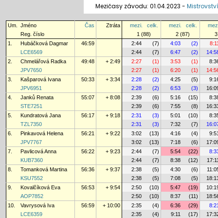
Mezičasy závodu: 01.04.2023 -
Mistrovství
Um.
Jméno
Čas
Ztráta
mezi.
celk.
mezi.
celk.
mezi
Reg. číslo
1 (88)
2 (87)
3
1.
Hubáčková Dagmar
46:59
2:44
(7)
4:03
(2)
8:1
LCE6569
2:44
(7)
6:47
(2)
14:5
2.
Chmelářová Radka
49:48
+ 2:49
2:27
(1)
3:53
(1)
8:3
JPV7650
2:27
(1)
6:20
(1)
14:5
3.
Kašparová Ivana
50:33
+ 3:34
2:28
(2)
4:25
(5)
9:1
JPV6951
2:28
(2)
6:53
(3)
16:0
4.
Janků Renata
55:07
+ 8:08
2:39
(6)
5:16
(15)
8:3
STE7251
2:39
(6)
7:55
(8)
16:3
5.
Kundratová Jana
56:17
+ 9:18
2:31
(3)
5:01
(10)
8:3
TZL7350
2:31
(3)
7:32
(7)
16:0
6.
Pinkavová Helena
56:21
+ 9:22
3:02
(13)
4:16
(4)
9:5
JPV7767
3:02
(13)
7:18
(6)
17:0
7.
Pavlicová Anna
56:22
+ 9:23
2:44
(7)
5:54
(22)
8:3
KUB7360
2:44
(7)
8:38
(12)
17:1
8.
Tomanková Martina
56:36
+ 9:37
2:38
(5)
4:30
(6)
11:0
KSU7552
2:38
(5)
7:08
(5)
18:1
9.
Kovalčíková Eva
56:53
+ 9:54
2:50
(10)
5:47
(19)
10:1
AOP7852
2:50
(10)
8:37
(11)
18:5
10.
Vavrysová Iva
56:59
+ 10:00
2:35
(4)
6:36
(29)
8:2
LCE6359
2:35
(4)
9:11
(17)
17:3