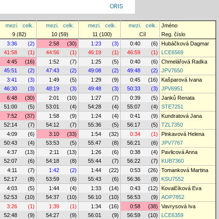
ORIS
mezi.
celk.
mezi.
celk.
mezi.
celk.
mezi.
celk.
Jméno
9 (82)
10 (59)
11 (100)
Cíl
Reg. číslo
3:36
(2)
2:58
(30)
1:23
(3)
0:40
(6)
Hubáčková Dagmar
41:58
(1)
44:56
(1)
46:19
(1)
46:59
(1)
LCE6569
4:45
(16)
1:52
(7)
1:25
(5)
0:40
(6)
Chmelářová Radka
45:51
(2)
47:43
(2)
49:08
(2)
49:48
(2)
JPV7650
3:41
(3)
1:49
(5)
1:29
(9)
0:45
(16)
Kašparová Ivana
46:30
(3)
48:19
(3)
49:48
(3)
50:33
(3)
JPV6951
6:48
(30)
2:01
(10)
1:27
(7)
0:39
(5)
Janků Renata
51:00
(5)
53:01
(4)
54:28
(4)
55:07
(4)
STE7251
7:52
(37)
1:58
(9)
1:24
(4)
0:41
(9)
Kundratová Jana
52:14
(7)
54:12
(7)
55:36
(5)
56:17
(5)
TZL7350
4:09
(6)
3:10
(33)
1:54
(32)
0:34
(1)
Pinkavová Helena
50:43
(4)
53:53
(5)
55:47
(8)
56:21
(6)
JPV7767
4:37
(13)
2:11
(13)
1:26
(6)
0:38
(4)
Pavlicová Anna
52:07
(6)
54:18
(8)
55:44
(7)
56:22
(7)
KUB7360
4:11
(7)
1:42
(2)
1:44
(22)
0:53
(26)
Tomanková Martina
52:17
(8)
53:59
(6)
55:43
(6)
56:36
(8)
KSU7552
4:03
(5)
1:44
(4)
1:33
(14)
0:43
(12)
Kovalčíková Eva
52:53
(10)
54:37
(10)
56:10
(10)
56:53
(9)
AOP7852
3:26
(1)
1:39
(1)
1:34
(16)
0:58
(38)
Vavrysová Iva
52:48
(9)
54:27
(9)
56:01
(9)
56:59
(10)
LCE6359