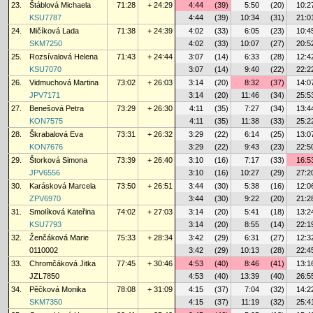
23.
Štáblová Michaela
71:28
+ 24:29
4:44
(39)
5:50
(20)
10:2
KSU7787
4:44
(39)
10:34
(31)
21:0
24.
Mičíková Lada
71:38
+ 24:39
4:02
(33)
6:05
(23)
10:4
SKM7250
4:02
(33)
10:07
(27)
20:5
25.
Rozsívalová Helena
71:43
+ 24:44
3:07
(14)
6:33
(28)
12:4
KSU7070
3:07
(14)
9:40
(22)
22:2
26.
Vidmuchová Martina
73:02
+ 26:03
3:14
(20)
8:32
(37)
14:0
JPV7171
3:14
(20)
11:46
(34)
25:5
27.
Benešová Petra
73:29
+ 26:30
4:11
(35)
7:27
(34)
13:4
KON7575
4:11
(35)
11:38
(33)
25:2
28.
Škrabalová Eva
73:31
+ 26:32
3:29
(22)
6:14
(25)
13:0
KON7676
3:29
(22)
9:43
(23)
22:5
29.
Štorková Simona
73:39
+ 26:40
3:10
(16)
7:17
(33)
16:5
JPV6556
3:10
(16)
10:27
(29)
27:2
30.
Karásková Marcela
73:50
+ 26:51
3:44
(30)
5:38
(16)
12:0
ZPV6970
3:44
(30)
9:22
(20)
21:2
31.
Smolíková Kateřina
74:02
+ 27:03
3:14
(20)
5:41
(18)
13:2
KSU7793
3:14
(20)
8:55
(14)
22:1
32.
Ženčáková Marie
75:33
+ 28:34
3:42
(29)
6:31
(27)
12:3
0110002
3:42
(29)
10:13
(28)
22:4
33.
Chromčáková Jitka
77:45
+ 30:46
4:53
(40)
8:46
(41)
13:1
JZL7850
4:53
(40)
13:39
(40)
26:5
34.
Pěčková Monika
78:08
+ 31:09
4:15
(37)
7:04
(32)
14:2
SKM7350
4:15
(37)
11:19
(32)
25:4