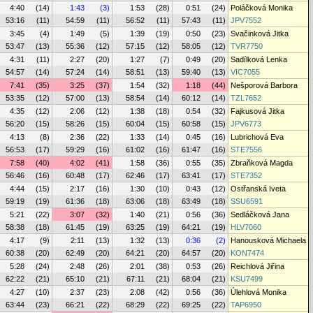
4:40
(14)
1:43
(3)
1:53
(28)
0:51
(24)
Poláčková Monika
53:16
(11)
54:59
(11)
56:52
(11)
57:43
(11)
JPV7552
3:45
(4)
1:49
(5)
1:39
(19)
0:50
(23)
Svačinková Jitka
53:47
(13)
55:36
(12)
57:15
(12)
58:05
(12)
TVR7750
4:31
(11)
2:27
(20)
1:27
(7)
0:49
(20)
Sadílková Lenka
54:57
(14)
57:24
(14)
58:51
(13)
59:40
(13)
VIC7055
7:41
(35)
3:25
(37)
1:54
(32)
1:18
(44)
Nešporová Barbora
53:35
(12)
57:00
(13)
58:54
(14)
60:12
(14)
TZL7652
4:35
(12)
2:06
(12)
1:38
(18)
0:54
(32)
Fajkusová Jitka
56:20
(15)
58:26
(15)
60:04
(15)
60:58
(15)
JPV6773
4:13
(8)
2:36
(22)
1:33
(14)
0:45
(16)
Lubrichová Eva
56:53
(17)
59:29
(16)
61:02
(16)
61:47
(16)
STE7556
7:58
(40)
4:02
(41)
1:58
(36)
0:55
(35)
Zbraňková Magda
56:46
(16)
60:48
(17)
62:46
(17)
63:41
(17)
STE7352
4:44
(15)
2:17
(16)
1:30
(10)
0:43
(12)
Ostřanská Iveta
59:19
(19)
61:36
(18)
63:06
(18)
63:49
(18)
SSU6591
5:21
(22)
3:07
(32)
1:40
(21)
0:56
(36)
Sedláčková Jana
58:38
(18)
61:45
(19)
63:25
(19)
64:21
(19)
HLV7060
4:17
(9)
2:11
(13)
1:32
(13)
0:36
(2)
Hanousková Michaela
60:38
(20)
62:49
(20)
64:21
(20)
64:57
(20)
KON7474
5:28
(24)
2:48
(26)
2:01
(38)
0:53
(26)
Reichlová Jiřina
62:22
(21)
65:10
(21)
67:11
(21)
68:04
(21)
KSU7499
4:27
(10)
2:37
(23)
2:08
(42)
0:56
(36)
Úlehlová Monika
63:44
(23)
66:21
(22)
68:29
(22)
69:25
(22)
TAP6950