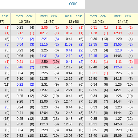
ORIS
celk.
mezi.
celk.
mezi.
celk.
mezi.
celk.
mezi.
celk.
mezi.
celk.
37)
10 (38)
11 (39)
12 (40)
13 (41)
14 (42)
(1)
0:23
(4)
2:05
(1)
0:40
(1)
0:31
(1)
1:11
(1)
(1)
8:12
(1)
10:17
(1)
10:57
(1)
11:28
(1)
12:39
(1)
(5)
0:22
(2)
2:21
(3)
0:44
(6)
0:36
(13)
1:20
(4)
(3)
8:54
(3)
11:15
(2)
11:59
(2)
12:35
(2)
13:55
(2)
(5)
0:23
(4)
2:25
(6)
0:41
(2)
0:33
(4)
1:18
(3)
(4)
9:06
(4)
11:31
(3)
12:12
(3)
12:45
(3)
14:03
(4)
(1)
0:21
(1)
2:50
(19)
0:41
(2)
0:31
(1)
1:11
(1)
(2)
8:46
(2)
11:36
(5)
12:17
(4)
12:48
(4)
13:59
(3)
(5)
0:24
(8)
2:25
(6)
0:44
(6)
0:31
(1)
1:25
(9)
(6)
9:10
(6)
11:35
(4)
12:19
(5)
12:50
(5)
14:15
(5)
(11)
0:22
(2)
2:31
(9)
0:44
(6)
0:34
(6)
1:26
(10)
(5)
9:06
(4)
11:37
(6)
12:21
(6)
12:55
(6)
14:21
(6)
(5)
0:25
(12)
2:32
(10)
0:44
(6)
0:34
(6)
1:26
(10)
(7)
9:28
(7)
12:00
(7)
12:44
(7)
13:18
(7)
14:44
(7)
(3)
0:24
(8)
2:23
(4)
0:44
(6)
0:33
(4)
1:23
(6)
(9)
9:41
(9)
12:04
(8)
12:48
(8)
13:21
(8)
14:44
(7)
(15)
0:25
(12)
2:35
(13)
0:43
(5)
0:35
(8)
1:27
(12)
(8)
9:38
(8)
12:13
(9)
12:56
(9)
13:31
(9)
14:58
(9)
(5)
0:24
(8)
2:29
(8)
0:44
(6)
0:35
(8)
1:29
(14)
(10)
9:52
(10)
12:21
(10)
13:05
(10)
13:40
(10)
15:09
(11)