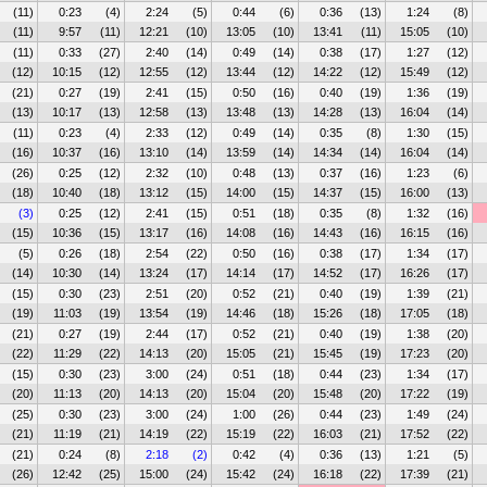
(11)
0:23
(4)
2:24
(5)
0:44
(6)
0:36
(13)
1:24
(8)
(11)
9:57
(11)
12:21
(10)
13:05
(10)
13:41
(11)
15:05
(10)
(11)
0:33
(27)
2:40
(14)
0:49
(14)
0:38
(17)
1:27
(12)
(12)
10:15
(12)
12:55
(12)
13:44
(12)
14:22
(12)
15:49
(12)
(21)
0:27
(19)
2:41
(15)
0:50
(16)
0:40
(19)
1:36
(19)
(13)
10:17
(13)
12:58
(13)
13:48
(13)
14:28
(13)
16:04
(14)
(11)
0:23
(4)
2:33
(12)
0:49
(14)
0:35
(8)
1:30
(15)
(16)
10:37
(16)
13:10
(14)
13:59
(14)
14:34
(14)
16:04
(14)
(26)
0:25
(12)
2:32
(10)
0:48
(13)
0:37
(16)
1:23
(6)
(18)
10:40
(18)
13:12
(15)
14:00
(15)
14:37
(15)
16:00
(13)
(3)
0:25
(12)
2:41
(15)
0:51
(18)
0:35
(8)
1:32
(16)
(15)
10:36
(15)
13:17
(16)
14:08
(16)
14:43
(16)
16:15
(16)
(5)
0:26
(18)
2:54
(22)
0:50
(16)
0:38
(17)
1:34
(17)
(14)
10:30
(14)
13:24
(17)
14:14
(17)
14:52
(17)
16:26
(17)
(15)
0:30
(23)
2:51
(20)
0:52
(21)
0:40
(19)
1:39
(21)
(19)
11:03
(19)
13:54
(19)
14:46
(18)
15:26
(18)
17:05
(18)
(21)
0:27
(19)
2:44
(17)
0:52
(21)
0:40
(19)
1:38
(20)
(22)
11:29
(22)
14:13
(20)
15:05
(21)
15:45
(19)
17:23
(20)
(15)
0:30
(23)
3:00
(24)
0:51
(18)
0:44
(23)
1:34
(17)
(20)
11:13
(20)
14:13
(20)
15:04
(20)
15:48
(20)
17:22
(19)
(25)
0:30
(23)
3:00
(24)
1:00
(26)
0:44
(23)
1:49
(24)
(21)
11:19
(21)
14:19
(22)
15:19
(22)
16:03
(21)
17:52
(22)
(21)
0:24
(8)
2:18
(2)
0:42
(4)
0:36
(13)
1:21
(5)
(26)
12:42
(25)
15:00
(24)
15:42
(24)
16:18
(22)
17:39
(21)