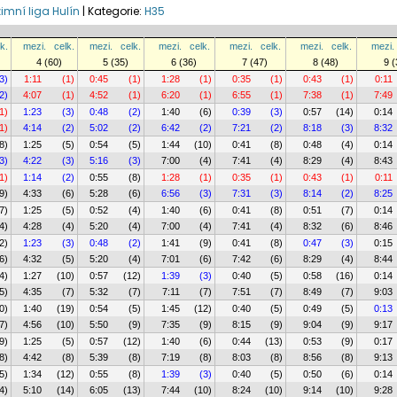
imní liga Hulín
|
Kategorie:
H35
k.
mezi.
celk.
mezi.
celk.
mezi.
celk.
mezi.
celk.
mezi.
celk.
mezi.
4 (60)
5 (35)
6 (36)
7 (47)
8 (48)
9 (
3)
1:11
(1)
0:45
(1)
1:28
(1)
0:35
(1)
0:43
(1)
0:11
2)
4:07
(1)
4:52
(1)
6:20
(1)
6:55
(1)
7:38
(1)
7:49
1)
1:23
(3)
0:48
(2)
1:40
(6)
0:39
(3)
0:57
(14)
0:14
1)
4:14
(2)
5:02
(2)
6:42
(2)
7:21
(2)
8:18
(3)
8:32
8)
1:25
(5)
0:54
(5)
1:44
(10)
0:41
(8)
0:48
(4)
0:14
3)
4:22
(3)
5:16
(3)
7:00
(4)
7:41
(4)
8:29
(4)
8:43
1)
1:14
(2)
0:55
(8)
1:28
(1)
0:35
(1)
0:43
(1)
0:11
9)
4:33
(6)
5:28
(6)
6:56
(3)
7:31
(3)
8:14
(2)
8:25
7)
1:25
(5)
0:52
(4)
1:40
(6)
0:41
(8)
0:51
(7)
0:14
4)
4:28
(4)
5:20
(4)
7:00
(4)
7:41
(4)
8:32
(6)
8:46
2)
1:23
(3)
0:48
(2)
1:41
(9)
0:41
(8)
0:47
(3)
0:15
6)
4:32
(5)
5:20
(4)
7:01
(6)
7:42
(6)
8:29
(4)
8:44
4)
1:27
(10)
0:57
(12)
1:39
(3)
0:40
(5)
0:58
(16)
0:14
5)
4:35
(7)
5:32
(7)
7:11
(7)
7:51
(7)
8:49
(7)
9:03
0)
1:40
(19)
0:54
(5)
1:45
(12)
0:40
(5)
0:49
(5)
0:13
7)
4:56
(10)
5:50
(9)
7:35
(9)
8:15
(9)
9:04
(9)
9:17
9)
1:25
(5)
0:57
(12)
1:40
(6)
0:44
(13)
0:53
(9)
0:17
8)
4:42
(8)
5:39
(8)
7:19
(8)
8:03
(8)
8:56
(8)
9:13
5)
1:34
(12)
0:55
(8)
1:39
(3)
0:40
(5)
0:50
(6)
0:14
4)
5:10
(14)
6:05
(13)
7:44
(10)
8:24
(10)
9:14
(10)
9:28