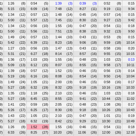
1)
1:26
(8)
0:54
(5)
1:39
(3)
0:39
(3)
0:52
(8)
0:15
9)
5:15
(15)
6:09
(14)
7:48
(12)
8:27
(11)
9:19
(11)
9:34
4)
1:34
(12)
0:57
(12)
1:48
(14)
0:45
(14)
0:57
(14)
0:15
1)
5:00
(11)
5:57
(12)
7:45
(11)
8:30
(12)
9:27
(12)
9:42
7)
1:34
(12)
0:56
(10)
1:55
(16)
0:47
(20)
0:54
(11)
0:18
1)
5:00
(11)
5:56
(11)
7:51
(13)
8:38
(13)
9:32
(13)
9:50
2)
1:49
(24)
0:57
(12)
1:44
(10)
0:43
(11)
0:53
(9)
0:15
1)
5:42
(22)
6:39
(21)
8:23
(18)
9:06
(18)
9:59
(18)
10:14
5)
1:27
(10)
0:56
(10)
1:47
(13)
0:43
(11)
0:58
(16)
0:20
2)
5:31
(21)
6:27
(18)
8:14
(17)
8:57
(16)
9:55
(15)
10:15
8)
1:36
(17)
1:03
(20)
1:55
(16)
0:48
(23)
1:03
(22)
0:13
3)
5:09
(13)
6:12
(15)
8:07
(15)
8:55
(15)
9:58
(17)
10:11
1)
1:39
(18)
0:57
(12)
1:52
(15)
0:46
(15)
0:56
(13)
0:14
6)
5:19
(16)
6:16
(16)
8:08
(16)
8:54
(14)
9:50
(14)
10:04
0)
1:49
(24)
1:05
(21)
2:00
(19)
0:46
(15)
0:58
(16)
0:17
5)
5:27
(18)
6:32
(19)
8:32
(20)
9:18
(19)
10:16
(19)
10:33
2)
1:35
(15)
1:18
(25)
2:10
(22)
0:46
(15)
1:03
(22)
0:18
0)
5:27
(18)
6:45
(22)
8:55
(22)
9:41
(22)
10:44
(22)
11:02
9)
1:41
(20)
0:59
(18)
2:05
(21)
0:48
(23)
1:08
(26)
0:17
8)
5:26
(17)
6:25
(17)
8:30
(19)
9:18
(19)
10:26
(20)
10:43
3)
1:43
(22)
1:05
(21)
2:10
(22)
0:47
(20)
1:01
(21)
0:19
7)
5:27
(18)
6:32
(19)
8:42
(21)
9:29
(21)
10:30
(21)
10:49
6)
1:26
(8)
1:52
(28)
1:55
(16)
0:46
(15)
0:54
(11)
0:18
7)
6:33
(26)
8:25
(27)
10:20
(26)
11:06
(26)
12:00
(26)
12:18