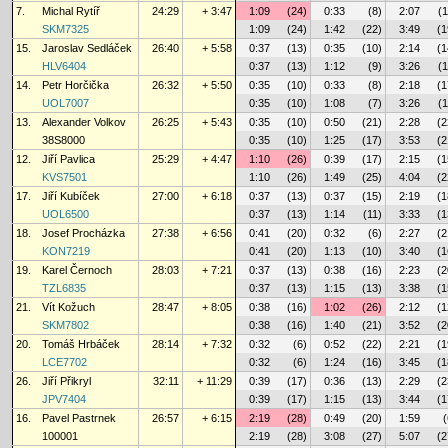
7.
Michal Rytíř
24:29
+ 3:47
1:09
(24)
0:33
(8)
2:07
(1
SKM7325
1:09
(24)
1:42
(22)
3:49
(1
15.
Jaroslav Sedláček
26:40
+ 5:58
0:37
(13)
0:35
(10)
2:14
(1
HLV6404
0:37
(13)
1:12
(9)
3:26
(1
14.
Petr Horčička
26:32
+ 5:50
0:35
(10)
0:33
(8)
2:18
(1
UOL7007
0:35
(10)
1:08
(7)
3:26
(1
13.
Alexander Volkov
26:25
+ 5:43
0:35
(10)
0:50
(21)
2:28
(2
38S8000
0:35
(10)
1:25
(17)
3:53
(2
12.
Jiří Pavlica
25:29
+ 4:47
1:10
(26)
0:39
(17)
2:15
(1
KVS7501
1:10
(26)
1:49
(25)
4:04
(2
17.
Jiří Kubíček
27:00
+ 6:18
0:37
(13)
0:37
(15)
2:19
(1
UOL6500
0:37
(13)
1:14
(11)
3:33
(1
18.
Josef Procházka
27:38
+ 6:56
0:41
(20)
0:32
(6)
2:27
(2
KON7219
0:41
(20)
1:13
(10)
3:40
(1
19.
Karel Černoch
28:03
+ 7:21
0:37
(13)
0:38
(16)
2:23
(2
TZL6835
0:37
(13)
1:15
(13)
3:38
(1
21.
Vít Kožuch
28:47
+ 8:05
0:38
(16)
1:02
(26)
2:12
(1
SKM7802
0:38
(16)
1:40
(21)
3:52
(2
20.
Tomáš Hrbáček
28:14
+ 7:32
0:32
(6)
0:52
(22)
2:21
(1
LCE7702
0:32
(6)
1:24
(16)
3:45
(1
26.
Jiří Přikryl
32:11
+ 11:29
0:39
(17)
0:36
(13)
2:29
(2
JPV7404
0:39
(17)
1:15
(13)
3:44
(1
16.
Pavel Pastrnek
26:57
+ 6:15
2:19
(28)
0:49
(20)
1:59
(
100001
2:19
(28)
3:08
(27)
5:07
(2