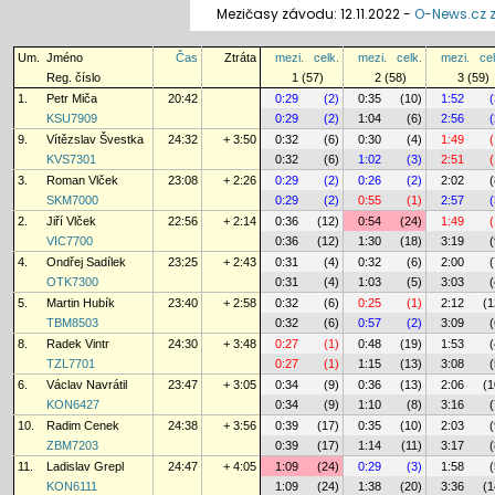
Mezičasy závodu: 12.11.2022 -
O-News.cz z
Um.
Jméno
Čas
Ztráta
mezi.
celk.
mezi.
celk.
mezi.
cel
Reg. číslo
1 (57)
2 (58)
3 (59)
1.
Petr Miča
20:42
0:29
(2)
0:35
(10)
1:52
(
KSU7909
0:29
(2)
1:04
(6)
2:56
(
9.
Vítězslav Švestka
24:32
+ 3:50
0:32
(6)
0:30
(4)
1:49
(
KVS7301
0:32
(6)
1:02
(3)
2:51
(
3.
Roman Vlček
23:08
+ 2:26
0:29
(2)
0:26
(2)
2:02
(
SKM7000
0:29
(2)
0:55
(1)
2:57
(
2.
Jiří Vlček
22:56
+ 2:14
0:36
(12)
0:54
(24)
1:49
(
VIC7700
0:36
(12)
1:30
(18)
3:19
(
4.
Ondřej Sadílek
23:25
+ 2:43
0:31
(4)
0:32
(6)
2:00
(
OTK7300
0:31
(4)
1:03
(5)
3:03
(
5.
Martin Hubík
23:40
+ 2:58
0:32
(6)
0:25
(1)
2:12
(1
TBM8503
0:32
(6)
0:57
(2)
3:09
(
8.
Radek Vintr
24:30
+ 3:48
0:27
(1)
0:48
(19)
1:53
(
TZL7701
0:27
(1)
1:15
(13)
3:08
(
6.
Václav Navrátil
23:47
+ 3:05
0:34
(9)
0:36
(13)
2:06
(1
KON6427
0:34
(9)
1:10
(8)
3:16
(
10.
Radim Cenek
24:38
+ 3:56
0:39
(17)
0:35
(10)
2:03
(
ZBM7203
0:39
(17)
1:14
(11)
3:17
(
11.
Ladislav Grepl
24:47
+ 4:05
1:09
(24)
0:29
(3)
1:58
(
KON6111
1:09
(24)
1:38
(20)
3:36
(1