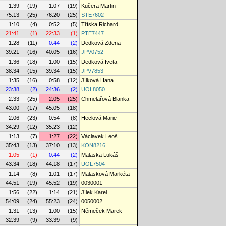
1:39
(19)
1:07
(19)
Kučera Martin
75:13
(25)
76:20
(25)
STE7602
1:10
(4)
0:52
(5)
Tříska Richard
21:41
(1)
22:33
(1)
PTE7447
1:28
(11)
0:44
(2)
Dedková Zdena
39:21
(16)
40:05
(16)
JPV0752
1:36
(18)
1:00
(15)
Dedková Iveta
38:34
(15)
39:34
(15)
JPV7853
1:35
(16)
0:58
(12)
Jílková Hana
23:38
(2)
24:36
(2)
UOL8050
2:33
(25)
2:05
(25)
Chmelařová Blanka
43:00
(17)
45:05
(18)
2:06
(23)
0:54
(8)
Heclová Marie
34:29
(12)
35:23
(12)
1:13
(7)
1:27
(22)
Václavek Leoš
35:43
(13)
37:10
(13)
KON8216
1:05
(1)
0:44
(2)
Malaska Lukáš
43:34
(18)
44:18
(17)
UOL7504
1:14
(8)
1:01
(17)
Malasková Markéta
44:51
(19)
45:52
(19)
0030001
1:56
(22)
1:14
(21)
Jílek Karel
54:09
(24)
55:23
(24)
0050002
1:31
(13)
1:00
(15)
Němeček Marek
32:39
(9)
33:39
(9)