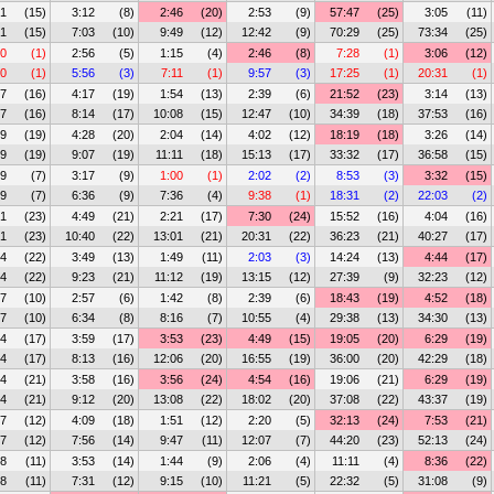
51
(15)
3:12
(8)
2:46
(20)
2:53
(9)
57:47
(25)
3:05
(11)
51
(15)
7:03
(10)
9:49
(12)
12:42
(9)
70:29
(25)
73:34
(25)
00
(1)
2:56
(5)
1:15
(4)
2:46
(8)
7:28
(1)
3:06
(12)
00
(1)
5:56
(3)
7:11
(1)
9:57
(3)
17:25
(1)
20:31
(1)
57
(16)
4:17
(19)
1:54
(13)
2:39
(6)
21:52
(23)
3:14
(13)
57
(16)
8:14
(17)
10:08
(15)
12:47
(10)
34:39
(18)
37:53
(16)
39
(19)
4:28
(20)
2:04
(14)
4:02
(12)
18:19
(18)
3:26
(14)
39
(19)
9:07
(19)
11:11
(18)
15:13
(17)
33:32
(17)
36:58
(15)
19
(7)
3:17
(9)
1:00
(1)
2:02
(2)
8:53
(3)
3:32
(15)
19
(7)
6:36
(9)
7:36
(4)
9:38
(1)
18:31
(2)
22:03
(2)
51
(23)
4:49
(21)
2:21
(17)
7:30
(24)
15:52
(16)
4:04
(16)
51
(23)
10:40
(22)
13:01
(21)
20:31
(22)
36:23
(21)
40:27
(17)
34
(22)
3:49
(13)
1:49
(11)
2:03
(3)
14:24
(13)
4:44
(17)
34
(22)
9:23
(21)
11:12
(19)
13:15
(12)
27:39
(9)
32:23
(12)
37
(10)
2:57
(6)
1:42
(8)
2:39
(6)
18:43
(19)
4:52
(18)
37
(10)
6:34
(8)
8:16
(7)
10:55
(4)
29:38
(13)
34:30
(13)
14
(17)
3:59
(17)
3:53
(23)
4:49
(15)
19:05
(20)
6:29
(19)
14
(17)
8:13
(16)
12:06
(20)
16:55
(19)
36:00
(20)
42:29
(18)
14
(21)
3:58
(16)
3:56
(24)
4:54
(16)
19:06
(21)
6:29
(19)
14
(21)
9:12
(20)
13:08
(22)
18:02
(20)
37:08
(22)
43:37
(19)
47
(12)
4:09
(18)
1:51
(12)
2:20
(5)
32:13
(24)
7:53
(21)
47
(12)
7:56
(14)
9:47
(11)
12:07
(7)
44:20
(23)
52:13
(24)
38
(11)
3:53
(14)
1:44
(9)
2:06
(4)
11:11
(4)
8:36
(22)
38
(11)
7:31
(12)
9:15
(10)
11:21
(5)
22:32
(5)
31:08
(9)