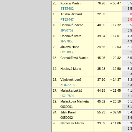
25.
Kučera Martin
76:20
+ 53:47
3:
STE7602
3:
1.
Tříska Richard
22:33
3:
PTE7447
3:
16.
Dedková Zdena
40:05
+ 17:32
3:
JPV0752
3:
15.
Dedková Iveta
39:34
+ 17:01
4:
JPV7853
4:
2.
Jílková Hana
24:36
+ 2:03
3:
UOL8050
3:
18.
Chmelařová Blanka
45:05
+ 22:32
5:
5:
12.
Heclová Marie
35:23
+ 12:50
5:
5:
13.
Václavek Leoš
37:10
+ 14:37
3:
KON8216
3:
17.
Malaska Lukáš
44:18
+ 21:45
4:
UOL7504
4:
19.
Malasková Markéta
45:52
+ 23:19
5:
0030001
5:
24.
Jílek Karel
55:23
+ 32:50
3:
0050002
3:
9.
Němeček Marek
33:39
+ 11:06
3:
3: