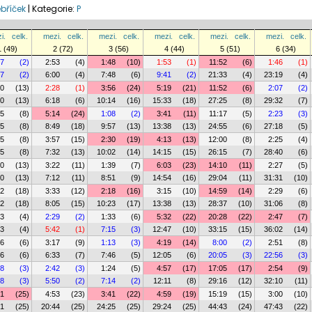
ebříček
|
Kategorie:
P
i.
celk.
mezi.
celk.
mezi.
celk.
mezi.
celk.
mezi.
celk.
mezi.
celk.
1 (49)
2 (72)
3 (56)
4 (44)
5 (51)
6 (34)
07
(2)
2:53
(4)
1:48
(10)
1:53
(1)
11:52
(6)
1:46
(1)
07
(2)
6:00
(4)
7:48
(6)
9:41
(2)
21:33
(4)
23:19
(4)
50
(13)
2:28
(1)
3:56
(24)
5:19
(21)
11:52
(6)
2:07
(2)
50
(13)
6:18
(6)
10:14
(16)
15:33
(18)
27:25
(8)
29:32
(7)
35
(8)
5:14
(24)
1:08
(2)
3:41
(11)
11:17
(5)
2:23
(3)
35
(8)
8:49
(18)
9:57
(13)
13:38
(13)
24:55
(6)
27:18
(5)
35
(8)
3:57
(15)
2:30
(19)
4:13
(13)
12:00
(8)
2:25
(4)
35
(8)
7:32
(13)
10:02
(14)
14:15
(15)
26:15
(7)
28:40
(6)
50
(13)
3:22
(11)
1:39
(7)
6:03
(23)
14:10
(11)
2:27
(5)
50
(13)
7:12
(11)
8:51
(9)
14:54
(16)
29:04
(11)
31:31
(10)
32
(18)
3:33
(12)
2:18
(16)
3:15
(10)
14:59
(14)
2:29
(6)
32
(18)
8:05
(15)
10:23
(17)
13:38
(13)
28:37
(10)
31:06
(8)
13
(4)
2:29
(2)
1:33
(6)
5:32
(22)
20:28
(22)
2:47
(7)
13
(4)
5:42
(1)
7:15
(3)
12:47
(10)
33:15
(15)
36:02
(14)
16
(6)
3:17
(9)
1:13
(3)
4:19
(14)
8:00
(2)
2:51
(8)
16
(6)
6:33
(7)
7:46
(5)
12:05
(6)
20:05
(3)
22:56
(3)
08
(3)
2:42
(3)
1:24
(5)
4:57
(17)
17:05
(17)
2:54
(9)
08
(3)
5:50
(2)
7:14
(2)
12:11
(8)
29:16
(12)
32:10
(11)
51
(25)
4:53
(23)
3:41
(22)
4:59
(19)
15:19
(15)
3:00
(10)
51
(25)
20:44
(25)
24:25
(25)
29:24
(25)
44:43
(24)
47:43
(22)