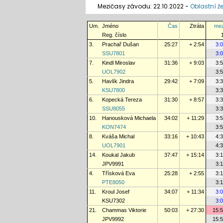
Mezičasy závodu: 22.10.2022 -
Oblastní ž
Um.
Jméno
Čas
Ztráta
mez
Reg. číslo
3.
Prachař Dušan
25:27
+ 2:54
3:
SSU7801
3:
7.
Kindl Miroslav
31:36
+ 9:03
3:
UOL7902
3:
5.
Havlík Jindra
29:42
+ 7:09
3:
KSU7800
3:
6.
Kopecká Tereza
31:30
+ 8:57
3:
SSU8055
3:
10.
Hanousková Michaela
34:02
+ 11:29
3:
KON7474
3:
8.
Kváša Michal
33:16
+ 10:43
4:
UOL7901
4:
14.
Koukal Jakub
37:47
+ 15:14
3:
JPV9991
3:
4.
Třísková Eva
25:28
+ 2:55
3:
PTE8050
3:
11.
Kroul Josef
34:07
+ 11:34
3:
KSU7302
3:
21.
Chammas Viktorie
50:03
+ 27:30
15:
JPV9992
15: