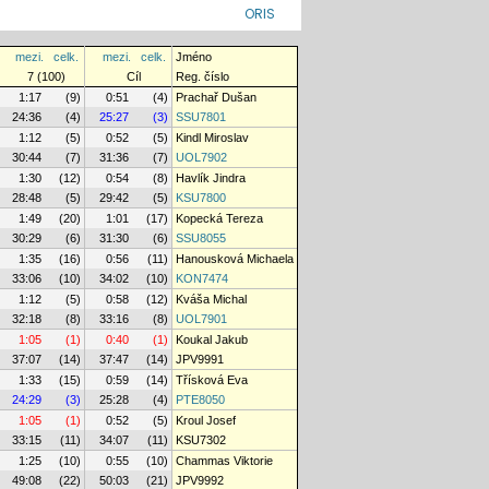
ORIS
mezi.
celk.
mezi.
celk.
Jméno
7 (100)
Cíl
Reg. číslo
1:17
(9)
0:51
(4)
Prachař Dušan
24:36
(4)
25:27
(3)
SSU7801
1:12
(5)
0:52
(5)
Kindl Miroslav
30:44
(7)
31:36
(7)
UOL7902
1:30
(12)
0:54
(8)
Havlík Jindra
28:48
(5)
29:42
(5)
KSU7800
1:49
(20)
1:01
(17)
Kopecká Tereza
30:29
(6)
31:30
(6)
SSU8055
1:35
(16)
0:56
(11)
Hanousková Michaela
33:06
(10)
34:02
(10)
KON7474
1:12
(5)
0:58
(12)
Kváša Michal
32:18
(8)
33:16
(8)
UOL7901
1:05
(1)
0:40
(1)
Koukal Jakub
37:07
(14)
37:47
(14)
JPV9991
1:33
(15)
0:59
(14)
Třísková Eva
24:29
(3)
25:28
(4)
PTE8050
1:05
(1)
0:52
(5)
Kroul Josef
33:15
(11)
34:07
(11)
KSU7302
1:25
(10)
0:55
(10)
Chammas Viktorie
49:08
(22)
50:03
(21)
JPV9992