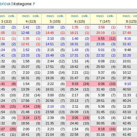
bříček
|
Kategorie:
P
ezi.
celk.
mezi.
celk.
mezi.
celk.
mezi.
celk.
mezi.
celk.
mezi.
ce
3 (112)
4 (113)
5 (103)
6 (115)
7 (147)
8 (123)
3:22
(2)
1:41
(2)
2:00
(2)
1:35
(1)
3:58
(1)
7:30
1:05
(1)
12:46
(2)
14:46
(1)
16:21
(1)
20:19
(1)
27:49
3:11
(1)
1:35
(1)
2:10
(3)
1:40
(2)
6:55
(12)
8:16
1:06
(2)
12:41
(1)
14:51
(2)
16:31
(2)
23:26
(3)
31:42
3:24
(3)
1:52
(3)
2:15
(5)
1:43
(3)
5:01
(3)
9:48
1:41
(3)
13:33
(3)
15:48
(3)
17:31
(3)
22:32
(2)
32:20
4:32
(6)
1:58
(6)
2:44
(12)
1:51
(4)
6:08
(11)
10:01
:09
(5)
15:07
(5)
17:51
(5)
19:42
(4)
25:50
(4)
35:51
4:33
(7)
2:10
(11)
2:55
(14)
2:21
(11)
5:37
(6)
10:12
:21
(6)
16:31
(6)
19:26
(6)
21:47
(5)
27:24
(5)
37:36
4:41
(8)
1:54
(5)
2:22
(6)
9:33
(24)
6:06
(10)
9:10
1:45
(4)
13:39
(4)
16:01
(4)
25:34
(12)
31:40
(10)
40:50
4:51
(10)
2:32
(14)
3:00
(15)
2:17
(9)
5:38
(7)
11:33
:24
(7)
17:56
(7)
20:56
(7)
23:13
(7)
28:51
(6)
40:24
5:55
(15)
4:54
(19)
2:10
(3)
2:11
(8)
5:36
(5)
11:25
:54
(13)
21:48
(13)
23:58
(13)
26:09
(13)
31:45
(11)
43:10
4:25
(4)
3:24
(17)
2:39
(9)
3:05
(19)
5:25
(4)
12:40
:32
(8)
18:56
(9)
21:35
(9)
24:40
(10)
30:05
(8)
42:45
8:07
(20)
2:00
(7)
2:23
(7)
1:54
(5)
8:18
(16)
10:24
:41
(11)
18:41
(8)
21:04
(8)
22:58
(6)
31:16
(9)
41:40