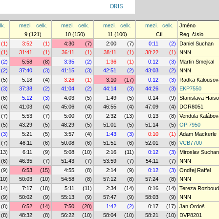
ORIS
lk.
mezi.
celk.
mezi.
celk.
mezi.
celk.
mezi.
celk.
Jméno
9 (121)
10 (150)
11 (100)
Cíl
Reg. číslo
(1)
3:52
(1)
4:30
(7)
2:00
(7)
0:11
(2)
Daniel Suchan
(1)
31:41
(1)
36:11
(1)
38:11
(1)
38:22
(1)
NNN
(2)
5:58
(8)
3:35
(2)
1:36
(1)
0:12
(3)
Martin Smejkal
(2)
37:40
(3)
41:15
(3)
42:51
(2)
43:03
(2)
NNN
(5)
5:18
(4)
3:26
(1)
3:10
(17)
0:12
(3)
Radka Kalousov
(3)
37:38
(2)
41:04
(2)
44:14
(3)
44:26
(3)
EKP7550
(6)
5:12
(3)
4:03
(5)
1:49
(5)
0:14
(9)
Stanislava Hais
(4)
41:03
(4)
45:06
(4)
46:55
(4)
47:09
(4)
DOR8051
(7)
5:53
(7)
5:00
(9)
2:32
(13)
0:13
(8)
Vendula Kalábov
(5)
43:29
(5)
48:29
(5)
51:01
(5)
51:14
(5)
OPI7950
(3)
5:21
(5)
3:57
(4)
1:43
(3)
0:10
(1)
Adam Mackerle
(7)
46:11
(6)
50:08
(6)
51:51
(6)
52:01
(6)
VCB7700
(13)
6:11
(9)
5:08
(10)
2:16
(11)
0:12
(3)
Miroslav Suchan
(6)
46:35
(7)
51:43
(7)
53:59
(7)
54:11
(7)
NNN
(9)
6:53
(15)
4:55
(8)
2:14
(9)
0:12
(3)
Ondřej Raffel
(10)
50:03
(10)
54:58
(8)
57:12
(8)
57:24
(8)
NNN
(14)
7:17
(18)
5:11
(11)
2:34
(14)
0:16
(14)
Tereza Rozbou
(9)
50:02
(9)
55:13
(9)
57:47
(9)
58:03
(9)
NNN
(8)
6:52
(14)
7:50
(20)
1:42
(2)
0:17
(17)
Jan Ordoš
(8)
48:32
(8)
56:22
(10)
58:04
(10)
58:21
(10)
DVP8201