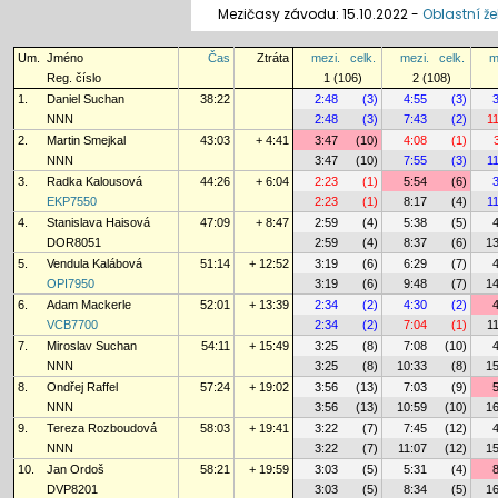
Mezičasy závodu: 15.10.2022 -
Oblastní že
Um.
Jméno
Čas
Ztráta
mezi.
celk.
mezi.
celk.
m
Reg. číslo
1 (106)
2 (108)
1.
Daniel Suchan
38:22
2:48
(3)
4:55
(3)
NNN
2:48
(3)
7:43
(2)
1
2.
Martin Smejkal
43:03
+ 4:41
3:47
(10)
4:08
(1)
NNN
3:47
(10)
7:55
(3)
1
3.
Radka Kalousová
44:26
+ 6:04
2:23
(1)
5:54
(6)
EKP7550
2:23
(1)
8:17
(4)
1
4.
Stanislava Haisová
47:09
+ 8:47
2:59
(4)
5:38
(5)
DOR8051
2:59
(4)
8:37
(6)
13
5.
Vendula Kalábová
51:14
+ 12:52
3:19
(6)
6:29
(7)
OPI7950
3:19
(6)
9:48
(7)
14
6.
Adam Mackerle
52:01
+ 13:39
2:34
(2)
4:30
(2)
VCB7700
2:34
(2)
7:04
(1)
1
7.
Miroslav Suchan
54:11
+ 15:49
3:25
(8)
7:08
(10)
NNN
3:25
(8)
10:33
(8)
15
8.
Ondřej Raffel
57:24
+ 19:02
3:56
(13)
7:03
(9)
NNN
3:56
(13)
10:59
(10)
16
9.
Tereza Rozboudová
58:03
+ 19:41
3:22
(7)
7:45
(12)
NNN
3:22
(7)
11:07
(12)
15
10.
Jan Ordoš
58:21
+ 19:59
3:03
(5)
5:31
(4)
DVP8201
3:03
(5)
8:34
(5)
16