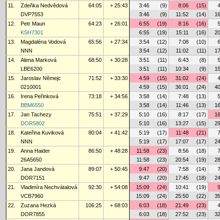
11.
Zdeňka Nedvědová
64:05
+ 25:43
3:46
(9)
8:06
(15)
DVP7553
3:46
(9)
11:52
(14)
16
12.
Petr Maun
64:23
+ 26:01
6:55
(19)
8:16
(16)
KSH7301
6:55
(19)
15:11
(16)
20
13.
Magdaléna Vodová
65:56
+ 27:34
3:54
(12)
7:08
(10)
NNN
3:54
(12)
11:02
(11)
17
14.
Alena Marková
68:50
+ 30:28
3:51
(11)
6:43
(8)
LBE6200
3:51
(11)
10:34
(9)
15
15.
Jaroslav Němejc
71:52
+ 33:30
4:59
(15)
31:02
(24)
0210001
4:59
(15)
36:01
(24)
40
16.
Irena Peřinková
73:18
+ 34:56
3:58
(14)
7:48
(13)
BBM6550
3:58
(14)
11:46
(13)
16
17.
Jan Tachezy
75:51
+ 37:29
5:10
(16)
8:17
(17)
16
DOR5802
5:10
(16)
13:27
(15)
29
18.
Kateřina Kuviková
80:04
+ 41:42
5:19
(17)
11:48
(21)
NNN
5:19
(17)
17:07
(17)
24
19.
Anna Haider
86:50
+ 48:28
11:58
(23)
8:56
(18)
26A5650
11:58
(23)
20:54
(19)
28
20.
Jana Jandová
89:07
+ 50:45
9:47
(20)
7:58
(14)
DOR7151
9:47
(20)
17:45
(18)
24
21.
Vladimíra Nechvátalová
92:30
+ 54:08
15:09
(24)
10:41
(19)
VCB7960
15:09
(24)
25:50
(22)
35
22.
Zuzana Hezká
106:25
+ 68:03
6:03
(18)
21:49
(23)
DOR7855
6:03
(18)
27:52
(23)
32