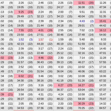
4:47
(9)
2:26
(12)
2:46
(13)
2:26
(13)
11:51
(20)
11:26
:39
(10)
19:05
(10)
21:51
(11)
24:17
(8)
36:08
(13)
47:34
5:13
(13)
9:25
(23)
2:24
(8)
2:00
(7)
5:51
(9)
11:31
:24
(15)
29:49
(17)
32:13
(17)
34:13
(15)
40:04
(15)
51:35
6:02
(16)
2:01
(8)
2:39
(9)
2:34
(15)
4:43
(2)
15:41
:04
(14)
19:05
(10)
21:44
(10)
24:18
(9)
29:01
(7)
44:42
5:21
(14)
7:55
(22)
4:01
(19)
2:55
(16)
7:02
(13)
16:12
:55
(9)
23:50
(14)
27:51
(14)
30:46
(14)
37:48
(14)
54:00
4:30
(5)
1:52
(3)
1:57
(1)
1:59
(6)
5:40
(8)
9:33
:31
(23)
42:23
(22)
44:20
(22)
46:19
(21)
51:59
(19)
61:32
5:06
(12)
2:39
(15)
3:17
(17)
2:24
(12)
7:04
(14)
14:45
:52
(12)
19:31
(12)
22:48
(12)
25:12
(11)
32:16
(12)
47:01
:02
(23)
2:28
(13)
4:46
(22)
2:30
(14)
7:14
(15)
11:28
:29
(19)
31:57
(18)
36:43
(18)
39:13
(18)
46:27
(17)
57:55
7:42
(19)
2:52
(16)
4:13
(20)
4:10
(21)
10:02
(17)
17:16
:49
(17)
27:41
(16)
31:54
(16)
36:04
(16)
46:06
(16)
63:22
7:34
(18)
6:02
(21)
3:46
(18)
3:02
(18)
10:08
(18)
16:06
:28
(18)
34:30
(19)
38:16
(20)
41:18
(20)
51:26
(18)
67:32
7:02
(17)
2:07
(10)
3:16
(16)
6:27
(23)
16:27
(21)
14:33
:47
(16)
26:54
(15)
30:10
(15)
36:37
(17)
53:04
(20)
67:37
9:39
(21)
3:58
(18)
4:31
(21)
4:24
(22)
10:58
(19)
15:47
:29
(21)
39:27
(21)
43:58
(21)
48:22
(22)
59:20
(21)
75:07
4:56
(11)
2:05
(9)
2:43
(11)
2:20
(10)
30:29
(23)
14:32
:48
(20)
34:53
(20)
37:36
(19)
39:56
(19)
70:25
(22)
84:57