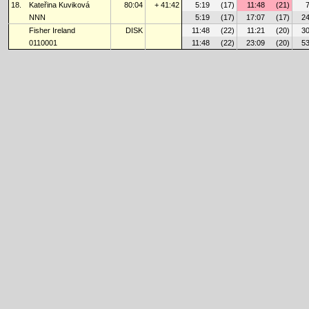
18.
Kateřina Kuviková
80:04
+ 41:42
5:19
(17)
11:48
(21)
NNN
5:19
(17)
17:07
(17)
24
Fisher Ireland
DISK
11:48
(22)
11:21
(20)
30
0110001
11:48
(22)
23:09
(20)
53