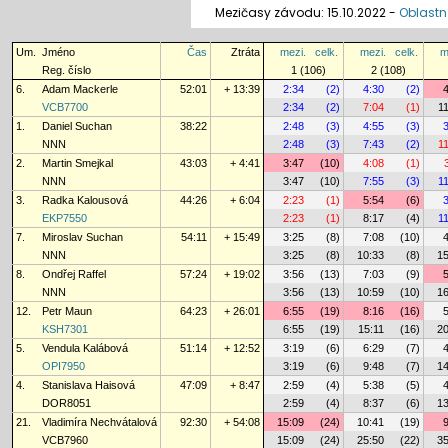
Mezičasy závodu: 15.10.2022 -
Oblastní
Um.
Jméno
Čas
Ztráta
mezi.
celk.
mezi.
celk.
m
Reg. číslo
1 (106)
2 (108)
6.
Adam Mackerle
52:01
+ 13:39
2:34
(2)
4:30
(2)
VCB7700
2:34
(2)
7:04
(1)
1
1.
Daniel Suchan
38:22
2:48
(3)
4:55
(3)
NNN
2:48
(3)
7:43
(2)
1
2.
Martin Smejkal
43:03
+ 4:41
3:47
(10)
4:08
(1)
NNN
3:47
(10)
7:55
(3)
1
3.
Radka Kalousová
44:26
+ 6:04
2:23
(1)
5:54
(6)
EKP7550
2:23
(1)
8:17
(4)
1
7.
Miroslav Suchan
54:11
+ 15:49
3:25
(8)
7:08
(10)
NNN
3:25
(8)
10:33
(8)
15
8.
Ondřej Raffel
57:24
+ 19:02
3:56
(13)
7:03
(9)
NNN
3:56
(13)
10:59
(10)
16
12.
Petr Maun
64:23
+ 26:01
6:55
(19)
8:16
(16)
KSH7301
6:55
(19)
15:11
(16)
20
5.
Vendula Kalábová
51:14
+ 12:52
3:19
(6)
6:29
(7)
OPI7950
3:19
(6)
9:48
(7)
14
4.
Stanislava Haisová
47:09
+ 8:47
2:59
(4)
5:38
(5)
DOR8051
2:59
(4)
8:37
(6)
13
21.
Vladimíra Nechvátalová
92:30
+ 54:08
15:09
(24)
10:41
(19)
VCB7960
15:09
(24)
25:50
(22)
35