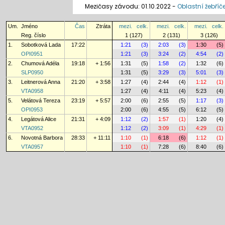
Mezičasy závodu: 01.10.2022 -
Oblastní žebříč
Um.
Jméno
Čas
Ztráta
mezi.
celk.
mezi.
celk.
mezi.
celk.
Reg. číslo
1 (127)
2 (131)
3 (126)
1.
Sobotková Lada
17:22
1:21
(3)
2:03
(3)
1:30
(5)
OPI0951
1:21
(3)
3:24
(2)
4:54
(2)
2.
Chumová Adéla
19:18
+ 1:56
1:31
(5)
1:58
(2)
1:32
(6)
SLP0950
1:31
(5)
3:29
(3)
5:01
(3)
3.
Leitnerová Anna
21:20
+ 3:58
1:27
(4)
2:44
(4)
1:12
(1)
VTA0958
1:27
(4)
4:11
(4)
5:23
(4)
5.
Velátová Tereza
23:19
+ 5:57
2:00
(6)
2:55
(5)
1:17
(3)
OPI0953
2:00
(6)
4:55
(5)
6:12
(5)
4.
Legátová Alice
21:31
+ 4:09
1:12
(2)
1:57
(1)
1:20
(4)
VTA0952
1:12
(2)
3:09
(1)
4:29
(1)
6.
Novotná Barbora
28:33
+ 11:11
1:10
(1)
6:18
(6)
1:12
(1)
VTA0957
1:10
(1)
7:28
(6)
8:40
(6)