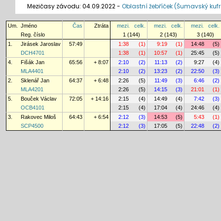
Mezičasy závodu: 04.09.2022 -
Oblastní žebříček (Šumavský kufr
Um.
Jméno
Čas
Ztráta
mezi.
celk.
mezi.
celk.
mezi.
celk.
Reg. číslo
1 (144)
2 (143)
3 (140)
1.
Jirásek Jaroslav
57:49
1:38
(1)
9:19
(1)
14:48
(5)
DCH4701
1:38
(1)
10:57
(1)
25:45
(5)
4.
Fišák Jan
65:56
+ 8:07
2:10
(2)
11:13
(2)
9:27
(4)
MLA4401
2:10
(2)
13:23
(2)
22:50
(3)
2.
Sklenář Jan
64:37
+ 6:48
2:26
(5)
11:49
(3)
6:46
(2)
MLA4201
2:26
(5)
14:15
(3)
21:01
(1)
5.
Bouček Václav
72:05
+ 14:16
2:15
(4)
14:49
(4)
7:42
(3)
OCB4101
2:15
(4)
17:04
(4)
24:46
(4)
3.
Rakovec Miloš
64:43
+ 6:54
2:12
(3)
14:53
(5)
5:43
(1)
SCP4500
2:12
(3)
17:05
(5)
22:48
(2)