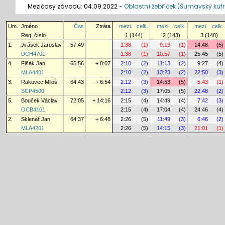
Mezičasy závodu: 04.09.2022 -
Oblastní žebříček (Šumavský kufr
Um.
Jméno
Čas
Ztráta
mezi.
celk.
mezi.
celk.
mezi.
celk.
Reg. číslo
1 (144)
2 (143)
3 (140)
1.
Jirásek Jaroslav
57:49
1:38
(1)
9:19
(1)
14:48
(5)
DCH4701
1:38
(1)
10:57
(1)
25:45
(5)
4.
Fišák Jan
65:56
+ 8:07
2:10
(2)
11:13
(2)
9:27
(4)
MLA4401
2:10
(2)
13:23
(2)
22:50
(3)
3.
Rakovec Miloš
64:43
+ 6:54
2:12
(3)
14:53
(5)
5:43
(1)
SCP4500
2:12
(3)
17:05
(5)
22:48
(2)
5.
Bouček Václav
72:05
+ 14:16
2:15
(4)
14:49
(4)
7:42
(3)
OCB4101
2:15
(4)
17:04
(4)
24:46
(4)
2.
Sklenář Jan
64:37
+ 6:48
2:26
(5)
11:49
(3)
6:46
(2)
MLA4201
2:26
(5)
14:15
(3)
21:01
(1)