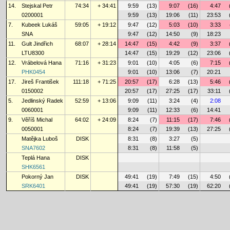
14.
Stejskal Petr
74:34
+ 34:41
9:59
(13)
9:07
(16)
4:47
0200001
9:59
(13)
19:06
(11)
23:53
7.
Kubeek Lukáš
59:05
+ 19:12
9:47
(12)
5:03
(10)
3:33
SNA
9:47
(12)
14:50
(9)
18:23
11.
Gult Jindřich
68:07
+ 28:14
14:47
(15)
4:42
(9)
3:37
LTU8300
14:47
(15)
19:29
(12)
23:06
12.
Vrábelová Hana
71:16
+ 31:23
9:01
(10)
4:05
(6)
7:15
PHK0454
9:01
(10)
13:06
(7)
20:21
17.
Jireš František
111:18
+ 71:25
20:57
(17)
6:28
(13)
5:46
0150002
20:57
(17)
27:25
(17)
33:11
5.
Jedlinský Radek
52:59
+ 13:06
9:09
(11)
3:24
(4)
2:08
0060001
9:09
(11)
12:33
(6)
14:41
9.
Věříš Michal
64:02
+ 24:09
8:24
(7)
11:15
(17)
7:46
0050001
8:24
(7)
19:39
(13)
27:25
Matějka Luboš
DISK
8:31
(8)
3:27
(5)
SNA7602
8:31
(8)
11:58
(5)
Teplá Hana
DISK
SHK6561
Pokorný Jan
DISK
49:41
(19)
7:49
(15)
4:50
SRK6401
49:41
(19)
57:30
(19)
62:20