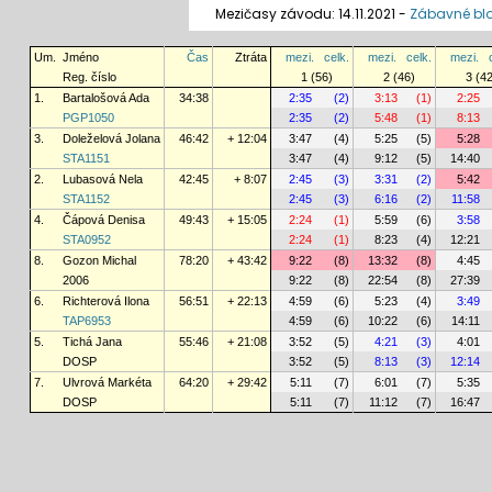
Mezičasy závodu: 14.11.2021 -
Zábavné bl
Um.
Jméno
Čas
Ztráta
mezi.
celk.
mezi.
celk.
mezi.
Reg. číslo
1 (56)
2 (46)
3 (4
1.
Bartalošová Ada
34:38
2:35
(2)
3:13
(1)
2:25
PGP1050
2:35
(2)
5:48
(1)
8:13
3.
Doleželová Jolana
46:42
+ 12:04
3:47
(4)
5:25
(5)
5:28
STA1151
3:47
(4)
9:12
(5)
14:40
2.
Lubasová Nela
42:45
+ 8:07
2:45
(3)
3:31
(2)
5:42
STA1152
2:45
(3)
6:16
(2)
11:58
4.
Čápová Denisa
49:43
+ 15:05
2:24
(1)
5:59
(6)
3:58
STA0952
2:24
(1)
8:23
(4)
12:21
8.
Gozon Michal
78:20
+ 43:42
9:22
(8)
13:32
(8)
4:45
2006
9:22
(8)
22:54
(8)
27:39
6.
Richterová Ilona
56:51
+ 22:13
4:59
(6)
5:23
(4)
3:49
TAP6953
4:59
(6)
10:22
(6)
14:11
5.
Tichá Jana
55:46
+ 21:08
3:52
(5)
4:21
(3)
4:01
DOSP
3:52
(5)
8:13
(3)
12:14
7.
Ulvrová Markéta
64:20
+ 29:42
5:11
(7)
6:01
(7)
5:35
DOSP
5:11
(7)
11:12
(7)
16:47