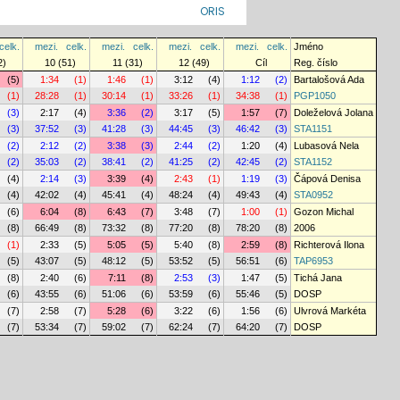
ORIS
celk.
mezi.
celk.
mezi.
celk.
mezi.
celk.
mezi.
celk.
Jméno
2)
10 (51)
11 (31)
12 (49)
Cíl
Reg. číslo
(5)
1:34
(1)
1:46
(1)
3:12
(4)
1:12
(2)
Bartalošová Ada
(1)
28:28
(1)
30:14
(1)
33:26
(1)
34:38
(1)
PGP1050
(3)
2:17
(4)
3:36
(2)
3:17
(5)
1:57
(7)
Doleželová Jolana
(3)
37:52
(3)
41:28
(3)
44:45
(3)
46:42
(3)
STA1151
(2)
2:12
(2)
3:38
(3)
2:44
(2)
1:20
(4)
Lubasová Nela
(2)
35:03
(2)
38:41
(2)
41:25
(2)
42:45
(2)
STA1152
(4)
2:14
(3)
3:39
(4)
2:43
(1)
1:19
(3)
Čápová Denisa
(4)
42:02
(4)
45:41
(4)
48:24
(4)
49:43
(4)
STA0952
(6)
6:04
(8)
6:43
(7)
3:48
(7)
1:00
(1)
Gozon Michal
(8)
66:49
(8)
73:32
(8)
77:20
(8)
78:20
(8)
2006
(1)
2:33
(5)
5:05
(5)
5:40
(8)
2:59
(8)
Richterová Ilona
(5)
43:07
(5)
48:12
(5)
53:52
(5)
56:51
(6)
TAP6953
(8)
2:40
(6)
7:11
(8)
2:53
(3)
1:47
(5)
Tichá Jana
(6)
43:55
(6)
51:06
(6)
53:59
(6)
55:46
(5)
DOSP
(7)
2:58
(7)
5:28
(6)
3:22
(6)
1:56
(6)
Ulvrová Markéta
(7)
53:34
(7)
59:02
(7)
62:24
(7)
64:20
(7)
DOSP