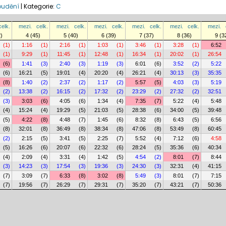
oudění
|
Kategorie:
C
celk.
mezi.
celk.
mezi.
celk.
mezi.
celk.
mezi.
celk.
mezi.
celk.
mezi.
2)
4 (45)
5 (40)
6 (39)
7 (37)
8 (36)
9 (3
(1)
1:16
(1)
2:16
(1)
1:03
(1)
3:46
(1)
3:28
(1)
6:52
(1)
9:29
(1)
11:45
(1)
12:48
(1)
16:34
(1)
20:02
(1)
26:54
(6)
1:41
(3)
2:40
(3)
1:19
(3)
6:01
(6)
3:52
(2)
5:22
(6)
16:21
(5)
19:01
(4)
20:20
(4)
26:21
(4)
30:13
(3)
35:35
(8)
1:40
(2)
2:37
(2)
1:17
(2)
5:57
(5)
4:03
(3)
5:19
(2)
13:38
(2)
16:15
(2)
17:32
(2)
23:29
(2)
27:32
(2)
32:51
(3)
3:03
(6)
4:05
(6)
1:34
(4)
7:35
(7)
5:22
(4)
5:48
(4)
15:24
(4)
19:29
(5)
21:03
(5)
28:38
(6)
34:00
(5)
39:48
(5)
4:22
(8)
4:48
(7)
1:45
(6)
8:32
(8)
6:43
(5)
6:56
(8)
32:01
(8)
36:49
(8)
38:34
(8)
47:06
(8)
53:49
(8)
60:45
(2)
2:15
(5)
3:41
(5)
2:25
(7)
5:52
(4)
7:12
(6)
4:58
(5)
16:26
(6)
20:07
(6)
22:32
(6)
28:24
(5)
35:36
(6)
40:34
(4)
2:09
(4)
3:31
(4)
1:42
(5)
4:54
(2)
8:01
(7)
8:44
(3)
14:23
(3)
17:54
(3)
19:36
(3)
24:30
(3)
32:31
(4)
41:15
(7)
3:09
(7)
6:33
(8)
3:02
(8)
5:49
(3)
8:01
(7)
7:15
(7)
19:56
(7)
26:29
(7)
29:31
(7)
35:20
(7)
43:21
(7)
50:36