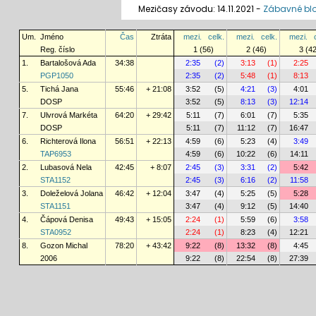
Mezičasy závodu: 14.11.2021 -
Zábavné bl
Um.
Jméno
Čas
Ztráta
mezi.
celk.
mezi.
celk.
mezi.
Reg. číslo
1 (56)
2 (46)
3 (4
1.
Bartalošová Ada
34:38
2:35
(2)
3:13
(1)
2:25
PGP1050
2:35
(2)
5:48
(1)
8:13
5.
Tichá Jana
55:46
+ 21:08
3:52
(5)
4:21
(3)
4:01
DOSP
3:52
(5)
8:13
(3)
12:14
7.
Ulvrová Markéta
64:20
+ 29:42
5:11
(7)
6:01
(7)
5:35
DOSP
5:11
(7)
11:12
(7)
16:47
6.
Richterová Ilona
56:51
+ 22:13
4:59
(6)
5:23
(4)
3:49
TAP6953
4:59
(6)
10:22
(6)
14:11
2.
Lubasová Nela
42:45
+ 8:07
2:45
(3)
3:31
(2)
5:42
STA1152
2:45
(3)
6:16
(2)
11:58
3.
Doleželová Jolana
46:42
+ 12:04
3:47
(4)
5:25
(5)
5:28
STA1151
3:47
(4)
9:12
(5)
14:40
4.
Čápová Denisa
49:43
+ 15:05
2:24
(1)
5:59
(6)
3:58
STA0952
2:24
(1)
8:23
(4)
12:21
8.
Gozon Michal
78:20
+ 43:42
9:22
(8)
13:32
(8)
4:45
2006
9:22
(8)
22:54
(8)
27:39