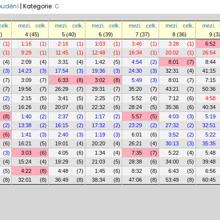
oudění
|
Kategorie:
C
celk.
mezi.
celk.
mezi.
celk.
mezi.
celk.
mezi.
celk.
mezi.
celk.
mezi.
2)
4 (45)
5 (40)
6 (39)
7 (37)
8 (36)
9 (3
(1)
1:16
(1)
2:16
(1)
1:03
(1)
3:46
(1)
3:28
(1)
6:52
(1)
9:29
(1)
11:45
(1)
12:48
(1)
16:34
(1)
20:02
(1)
26:54
(4)
2:09
(4)
3:31
(4)
1:42
(5)
4:54
(2)
8:01
(7)
8:44
(3)
14:23
(3)
17:54
(3)
19:36
(3)
24:30
(3)
32:31
(4)
41:15
(7)
3:09
(7)
6:33
(8)
3:02
(8)
5:49
(3)
8:01
(7)
7:15
(7)
19:56
(7)
26:29
(7)
29:31
(7)
35:20
(7)
43:21
(7)
50:36
(2)
2:15
(5)
3:41
(5)
2:25
(7)
5:52
(4)
7:12
(6)
4:58
(5)
16:26
(6)
20:07
(6)
22:32
(6)
28:24
(5)
35:36
(6)
40:34
(8)
1:40
(2)
2:37
(2)
1:17
(2)
5:57
(5)
4:03
(3)
5:19
(2)
13:38
(2)
16:15
(2)
17:32
(2)
23:29
(2)
27:32
(2)
32:51
(6)
1:41
(3)
2:40
(3)
1:19
(3)
6:01
(6)
3:52
(2)
5:22
(6)
16:21
(5)
19:01
(4)
20:20
(4)
26:21
(4)
30:13
(3)
35:35
(3)
3:03
(6)
4:05
(6)
1:34
(4)
7:35
(7)
5:22
(4)
5:48
(4)
15:24
(4)
19:29
(5)
21:03
(5)
28:38
(6)
34:00
(5)
39:48
(5)
4:22
(8)
4:48
(7)
1:45
(6)
8:32
(8)
6:43
(5)
6:56
(8)
32:01
(8)
36:49
(8)
38:34
(8)
47:06
(8)
53:49
(8)
60:45