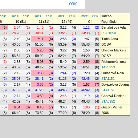
ORIS
celk.
mezi.
celk.
mezi.
celk.
mezi.
celk.
mezi.
celk.
Jméno
2)
10 (51)
11 (31)
12 (49)
Cíl
Reg. číslo
(5)
1:34
(1)
1:46
(1)
3:12
(4)
1:12
(2)
Bartalošová Ada
(1)
28:28
(1)
30:14
(1)
33:26
(1)
34:38
(1)
PGP1050
(8)
2:40
(6)
7:11
(8)
2:53
(3)
1:47
(5)
Tichá Jana
(6)
43:55
(6)
51:06
(6)
53:59
(6)
55:46
(5)
DOSP
(7)
2:58
(7)
5:28
(6)
3:22
(6)
1:56
(6)
Ulvrová Markéta
(7)
53:34
(7)
59:02
(7)
62:24
(7)
64:20
(7)
DOSP
(1)
2:33
(5)
5:05
(5)
5:40
(8)
2:59
(8)
Richterová Ilona
(5)
43:07
(5)
48:12
(5)
53:52
(5)
56:51
(6)
TAP6953
(2)
2:12
(2)
3:38
(3)
2:44
(2)
1:20
(4)
Lubasová Nela
(2)
35:03
(2)
38:41
(2)
41:25
(2)
42:45
(2)
STA1152
(3)
2:17
(4)
3:36
(2)
3:17
(5)
1:57
(7)
Doleželová Jolana
(3)
37:52
(3)
41:28
(3)
44:45
(3)
46:42
(3)
STA1151
(4)
2:14
(3)
3:39
(4)
2:43
(1)
1:19
(3)
Čápová Denisa
(4)
42:02
(4)
45:41
(4)
48:24
(4)
49:43
(4)
STA0952
(6)
6:04
(8)
6:43
(7)
3:48
(7)
1:00
(1)
Gozon Michal
(8)
66:49
(8)
73:32
(8)
77:20
(8)
78:20
(8)
2006