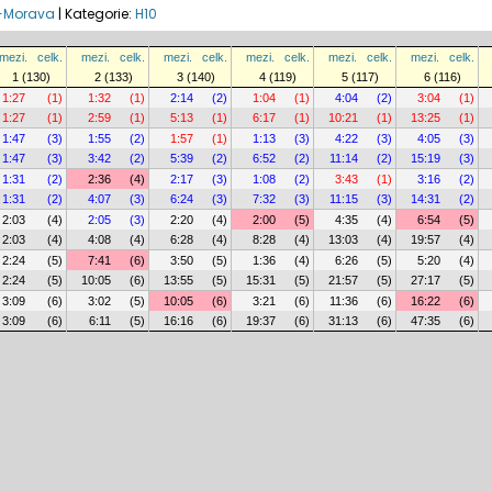
B-Morava
|
Kategorie:
H10
mezi.
celk.
mezi.
celk.
mezi.
celk.
mezi.
celk.
mezi.
celk.
mezi.
celk.
1 (130)
2 (133)
3 (140)
4 (119)
5 (117)
6 (116)
1:27
(1)
1:32
(1)
2:14
(2)
1:04
(1)
4:04
(2)
3:04
(1)
1:27
(1)
2:59
(1)
5:13
(1)
6:17
(1)
10:21
(1)
13:25
(1)
1:47
(3)
1:55
(2)
1:57
(1)
1:13
(3)
4:22
(3)
4:05
(3)
1:47
(3)
3:42
(2)
5:39
(2)
6:52
(2)
11:14
(2)
15:19
(3)
1:31
(2)
2:36
(4)
2:17
(3)
1:08
(2)
3:43
(1)
3:16
(2)
1:31
(2)
4:07
(3)
6:24
(3)
7:32
(3)
11:15
(3)
14:31
(2)
2:03
(4)
2:05
(3)
2:20
(4)
2:00
(5)
4:35
(4)
6:54
(5)
2:03
(4)
4:08
(4)
6:28
(4)
8:28
(4)
13:03
(4)
19:57
(4)
2:24
(5)
7:41
(6)
3:50
(5)
1:36
(4)
6:26
(5)
5:20
(4)
2:24
(5)
10:05
(6)
13:55
(5)
15:31
(5)
21:57
(5)
27:17
(5)
3:09
(6)
3:02
(5)
10:05
(6)
3:21
(6)
11:36
(6)
16:22
(6)
3:09
(6)
6:11
(5)
16:16
(6)
19:37
(6)
31:13
(6)
47:35
(6)