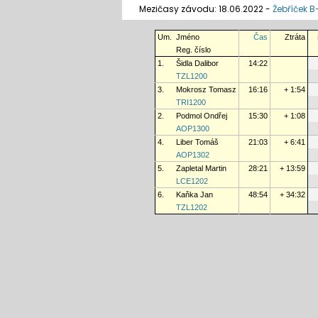
Mezičasy závodu: 18.06.2022 -
Žebříček 
Um.
Jméno
Čas
Ztráta
Reg. číslo
1.
Šidla Dalibor
14:22
TZL1200
3.
Mokrosz Tomasz
16:16
+ 1:54
TRI1200
2.
Podmol Ondřej
15:30
+ 1:08
AOP1300
4.
Liber Tomáš
21:03
+ 6:41
AOP1302
5.
Zapletal Martin
28:21
+ 13:59
LCE1202
6.
Kaňka Jan
48:54
+ 34:32
TZL1202