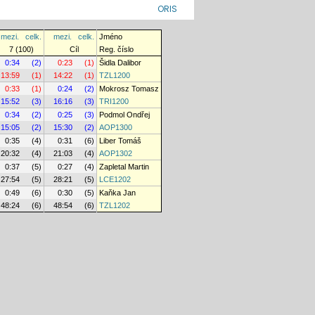
ORIS
mezi.
celk.
mezi.
celk.
Jméno
7 (100)
Cíl
Reg. číslo
0:34
(2)
0:23
(1)
Šidla Dalibor
13:59
(1)
14:22
(1)
TZL1200
0:33
(1)
0:24
(2)
Mokrosz Tomasz
15:52
(3)
16:16
(3)
TRI1200
0:34
(2)
0:25
(3)
Podmol Ondřej
15:05
(2)
15:30
(2)
AOP1300
0:35
(4)
0:31
(6)
Liber Tomáš
20:32
(4)
21:03
(4)
AOP1302
0:37
(5)
0:27
(4)
Zapletal Martin
27:54
(5)
28:21
(5)
LCE1202
0:49
(6)
0:30
(5)
Kaňka Jan
48:24
(6)
48:54
(6)
TZL1202