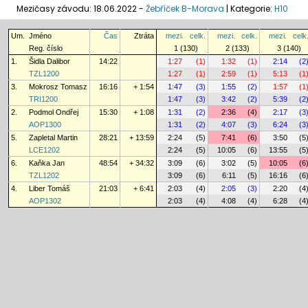
Mezičasy závodu: 18.06.2022 -
Žebříček B-Morava
|
Kategorie:
H10
Um.
Jméno
Čas
Ztráta
mezi.
celk.
mezi.
celk.
mezi.
celk
Reg. číslo
1 (130)
2 (133)
3 (140)
1.
Šidla Dalibor
14:22
1:27
(1)
1:32
(1)
2:14
(2
TZL1200
1:27
(1)
2:59
(1)
5:13
(1
3.
Mokrosz Tomasz
16:16
+ 1:54
1:47
(3)
1:55
(2)
1:57
(1
TRI1200
1:47
(3)
3:42
(2)
5:39
(2
2.
Podmol Ondřej
15:30
+ 1:08
1:31
(2)
2:36
(4)
2:17
(3
AOP1300
1:31
(2)
4:07
(3)
6:24
(3
5.
Zapletal Martin
28:21
+ 13:59
2:24
(5)
7:41
(6)
3:50
(5
LCE1202
2:24
(5)
10:05
(6)
13:55
(5
6.
Kaňka Jan
48:54
+ 34:32
3:09
(6)
3:02
(5)
10:05
(6
TZL1202
3:09
(6)
6:11
(5)
16:16
(6
4.
Liber Tomáš
21:03
+ 6:41
2:03
(4)
2:05
(3)
2:20
(4
AOP1302
2:03
(4)
4:08
(4)
6:28
(4