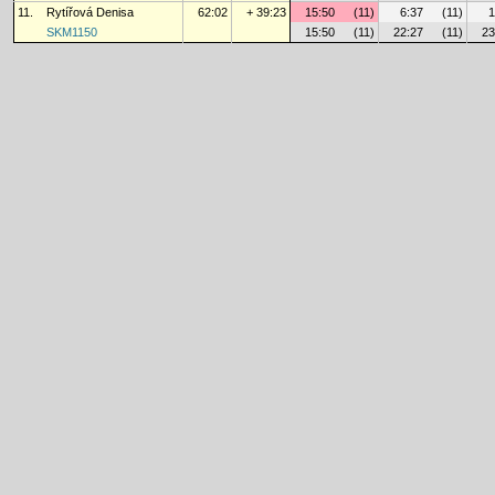
11.
Rytířová Denisa
62:02
+ 39:23
15:50
(11)
6:37
(11)
1
SKM1150
15:50
(11)
22:27
(11)
23