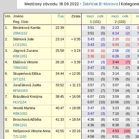
Mezičasy závodu: 18.06.2022 -
Žebříček B-Morava
|
Kategorie
Um.
Jméno
Čas
Ztráta
mezi.
celk.
mezi.
celk.
m
Reg. číslo
1 (101)
2 (102)
1.
Beránková Kamila
22:39
3:51
(5)
2:23
(2)
0
ZBM1152
3:51
(5)
6:14
(2)
7
2.
Slámová Julie
23:14
+ 0:35
3:43
(2)
2:20
(1)
1
LCE1051
3:43
(2)
6:03
(1)
7
3.
Jágrová Zuzana
25:58
+ 3:19
3:30
(1)
2:56
(3)
1
RBK1051
3:30
(1)
6:26
(3)
7
4.
Eliášová Viktorie
26:18
+ 3:39
3:47
(3)
3:44
(7)
1
TBM1052
3:47
(3)
7:31
(7)
8
6.
Skupieńová Eliška
34:44
+ 12:05
3:51
(5)
3:14
(5)
1
SIT1151
3:51
(5)
7:05
(5)
8
5.
Juračáková Judita
33:52
+ 11:13
3:57
(7)
3:07
(4)
1
BFM1053
3:57
(7)
7:04
(4)
8
7.
Brázdilová Kristýna
38:45
+ 16:06
6:07
(10)
3:59
(8)
1
HLV1154
6:07
(10)
10:06
(10)
11
8.
Veselá Martina
40:47
+ 18:08
3:47
(3)
3:23
(6)
1
RBK1052
3:47
(3)
7:10
(6)
8
9.
Broschová Alžběta
41:33
+ 18:54
4:36
(8)
4:02
(9)
1
RBK1151
4:36
(8)
8:38
(8)
9
10.
Nešporová Viktorie Anna
42:55
+ 20:16
4:58
(9)
4:53
(10)
0
TZL1150
4:58
(9)
9:51
(9)
10