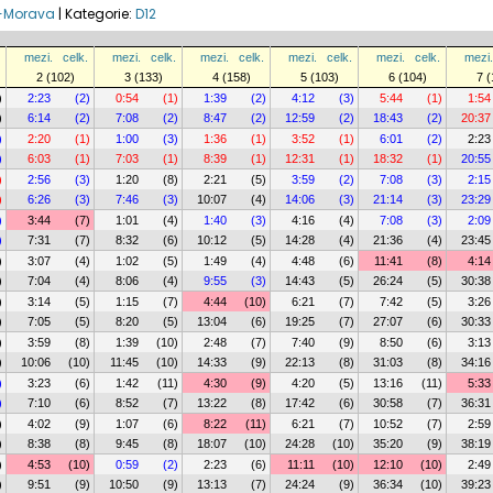
B-Morava
|
Kategorie:
D12
mezi.
celk.
mezi.
celk.
mezi.
celk.
mezi.
celk.
mezi.
celk.
mezi.
2 (102)
3 (133)
4 (158)
5 (103)
6 (104)
7 (
)
2:23
(2)
0:54
(1)
1:39
(2)
4:12
(3)
5:44
(1)
1:54
)
6:14
(2)
7:08
(2)
8:47
(2)
12:59
(2)
18:43
(2)
20:37
)
2:20
(1)
1:00
(3)
1:36
(1)
3:52
(1)
6:01
(2)
2:23
)
6:03
(1)
7:03
(1)
8:39
(1)
12:31
(1)
18:32
(1)
20:55
)
2:56
(3)
1:20
(8)
2:21
(5)
3:59
(2)
7:08
(3)
2:15
)
6:26
(3)
7:46
(3)
10:07
(4)
14:06
(3)
21:14
(3)
23:29
)
3:44
(7)
1:01
(4)
1:40
(3)
4:16
(4)
7:08
(3)
2:09
)
7:31
(7)
8:32
(6)
10:12
(5)
14:28
(4)
21:36
(4)
23:45
)
3:07
(4)
1:02
(5)
1:49
(4)
4:48
(6)
11:41
(8)
4:14
)
7:04
(4)
8:06
(4)
9:55
(3)
14:43
(5)
26:24
(5)
30:38
)
3:14
(5)
1:15
(7)
4:44
(10)
6:21
(7)
7:42
(5)
3:26
)
7:05
(5)
8:20
(5)
13:04
(6)
19:25
(7)
27:07
(6)
30:33
)
3:59
(8)
1:39
(10)
2:48
(7)
7:40
(9)
8:50
(6)
3:13
)
10:06
(10)
11:45
(10)
14:33
(9)
22:13
(8)
31:03
(8)
34:16
)
3:23
(6)
1:42
(11)
4:30
(9)
4:20
(5)
13:16
(11)
5:33
)
7:10
(6)
8:52
(7)
13:22
(8)
17:42
(6)
30:58
(7)
36:31
)
4:02
(9)
1:07
(6)
8:22
(11)
6:21
(7)
10:52
(7)
2:59
)
8:38
(8)
9:45
(8)
18:07
(10)
24:28
(10)
35:20
(9)
38:19
)
4:53
(10)
0:59
(2)
2:23
(6)
11:11
(10)
12:10
(10)
2:49
)
9:51
(9)
10:50
(9)
13:13
(7)
24:24
(9)
36:34
(10)
39:23