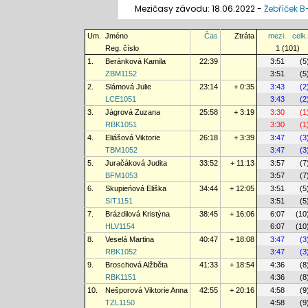
Mezičasy závodu: 18.06.2022 -
Žebříček 
Um.
Jméno
Čas
Ztráta
mezi.
celk.
Reg. číslo
1 (101)
1.
Beránková Kamila
22:39
3:51
(5
ZBM1152
3:51
(5
2.
Slámová Julie
23:14
+ 0:35
3:43
(2
LCE1051
3:43
(2
3.
Jágrová Zuzana
25:58
+ 3:19
3:30
(1
RBK1051
3:30
(1
4.
Eliášová Viktorie
26:18
+ 3:39
3:47
(3
TBM1052
3:47
(3
5.
Juračáková Judita
33:52
+ 11:13
3:57
(7
BFM1053
3:57
(7
6.
Skupieńová Eliška
34:44
+ 12:05
3:51
(5
SIT1151
3:51
(5
7.
Brázdilová Kristýna
38:45
+ 16:06
6:07
(10
HLV1154
6:07
(10
8.
Veselá Martina
40:47
+ 18:08
3:47
(3
RBK1052
3:47
(3
9.
Broschová Alžběta
41:33
+ 18:54
4:36
(8
RBK1151
4:36
(8
10.
Nešporová Viktorie Anna
42:55
+ 20:16
4:58
(9
TZL1150
4:58
(9