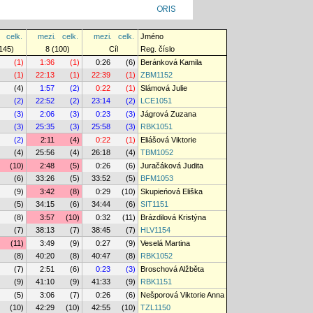
ORIS
celk.
mezi.
celk.
mezi.
celk.
Jméno
145)
8 (100)
Cíl
Reg. číslo
(1)
1:36
(1)
0:26
(6)
Beránková Kamila
(1)
22:13
(1)
22:39
(1)
ZBM1152
(4)
1:57
(2)
0:22
(1)
Slámová Julie
(2)
22:52
(2)
23:14
(2)
LCE1051
(3)
2:06
(3)
0:23
(3)
Jágrová Zuzana
(3)
25:35
(3)
25:58
(3)
RBK1051
(2)
2:11
(4)
0:22
(1)
Eliášová Viktorie
(4)
25:56
(4)
26:18
(4)
TBM1052
(10)
2:48
(5)
0:26
(6)
Juračáková Judita
(6)
33:26
(5)
33:52
(5)
BFM1053
(9)
3:42
(8)
0:29
(10)
Skupieńová Eliška
(5)
34:15
(6)
34:44
(6)
SIT1151
(8)
3:57
(10)
0:32
(11)
Brázdilová Kristýna
(7)
38:13
(7)
38:45
(7)
HLV1154
(11)
3:49
(9)
0:27
(9)
Veselá Martina
(8)
40:20
(8)
40:47
(8)
RBK1052
(7)
2:51
(6)
0:23
(3)
Broschová Alžběta
(9)
41:10
(9)
41:33
(9)
RBK1151
(5)
3:06
(7)
0:26
(6)
Nešporová Viktorie Anna
(10)
42:29
(10)
42:55
(10)
TZL1150