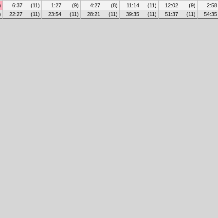
)
6:37
(11)
1:27
(9)
4:27
(8)
11:14
(11)
12:02
(9)
2:58
)
22:27
(11)
23:54
(11)
28:21
(11)
39:35
(11)
51:37
(11)
54:35