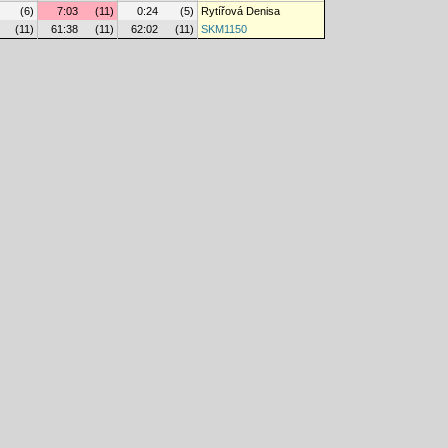
(6)
7:03
(11)
0:24
(5)
Rytířová Denisa
(11)
61:38
(11)
62:02
(11)
SKM1150