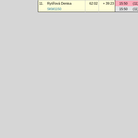
11.
Rytířová Denisa
62:02
+ 39:23
15:50
(11
SKM1150
15:50
(11