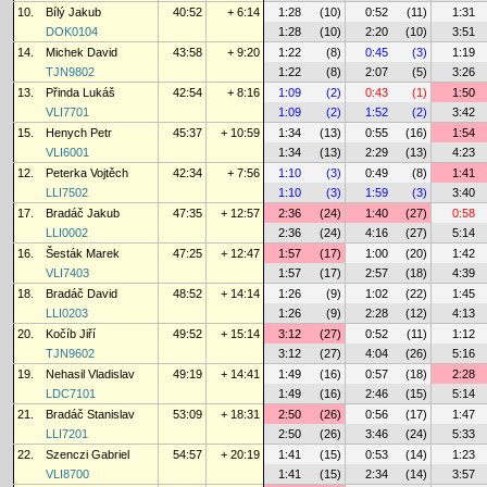
10.
Bílý Jakub
40:52
+ 6:14
1:28
(10)
0:52
(11)
1:31
DOK0104
1:28
(10)
2:20
(10)
3:51
14.
Michek David
43:58
+ 9:20
1:22
(8)
0:45
(3)
1:19
TJN9802
1:22
(8)
2:07
(5)
3:26
13.
Přinda Lukáš
42:54
+ 8:16
1:09
(2)
0:43
(1)
1:50
VLI7701
1:09
(2)
1:52
(2)
3:42
15.
Henych Petr
45:37
+ 10:59
1:34
(13)
0:55
(16)
1:54
VLI6001
1:34
(13)
2:29
(13)
4:23
12.
Peterka Vojtěch
42:34
+ 7:56
1:10
(3)
0:49
(8)
1:41
LLI7502
1:10
(3)
1:59
(3)
3:40
17.
Bradáč Jakub
47:35
+ 12:57
2:36
(24)
1:40
(27)
0:58
LLI0002
2:36
(24)
4:16
(27)
5:14
16.
Šesták Marek
47:25
+ 12:47
1:57
(17)
1:00
(20)
1:42
VLI7403
1:57
(17)
2:57
(18)
4:39
18.
Bradáč David
48:52
+ 14:14
1:26
(9)
1:02
(22)
1:45
LLI0203
1:26
(9)
2:28
(12)
4:13
20.
Kočíb Jiří
49:52
+ 15:14
3:12
(27)
0:52
(11)
1:12
TJN9602
3:12
(27)
4:04
(26)
5:16
19.
Nehasil Vladislav
49:19
+ 14:41
1:49
(16)
0:57
(18)
2:28
LDC7101
1:49
(16)
2:46
(15)
5:14
21.
Bradáč Stanislav
53:09
+ 18:31
2:50
(26)
0:56
(17)
1:47
LLI7201
2:50
(26)
3:46
(24)
5:33
22.
Szenczi Gabriel
54:57
+ 20:19
1:41
(15)
0:53
(14)
1:23
VLI8700
1:41
(15)
2:34
(14)
3:57