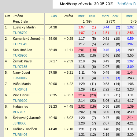
Mezičasy závodu: 30.05.2021 -
Žebříček B
Um.
Jméno
Čas
Ztráta
mezi.
celk.
mezi.
celk.
mezi.
Reg. číslo
1 (69)
2 (37)
3 (3
1.
Luštický Martin
34:38
1:07
(1)
0:44
(2)
1:02
TUR8700
1:07
(1)
1:51
(1)
2:53
2.
Kamenický Jeroným
35:06
+ 0:28
1:17
(5)
0:51
(10)
0:59
TUR9549
1:17
(5)
2:08
(8)
3:07
3.
Schulhof Jan
35:49
+ 1:11
2:01
(18)
0:45
(3)
1:09
TUR8900
2:01
(18)
2:46
(15)
3:55
4.
Žemlík Pavel
37:17
+ 2:39
1:18
(6)
0:49
(8)
1:02
TUR7135
1:18
(6)
2:07
(5)
3:09
5.
Nagy Josef
37:59
+ 3:21
1:11
(4)
0:48
(6)
1:44
TJN0006
1:11
(4)
1:59
(3)
3:43
7.
Váňa Martin
39:00
+ 4:22
1:29
(11)
0:53
(14)
1:06
TUR8401
1:29
(11)
2:22
(11)
3:28
6.
Wolf Daniel
38:35
+ 3:57
2:14
(23)
0:52
(11)
1:11
TUR9100
2:14
(23)
3:06
(21)
4:17
8.
Habán Ivo
39:23
+ 4:45
2:02
(19)
0:58
(19)
1:39
VLI7707
2:02
(19)
3:00
(19)
4:39
9.
Švihovský Jaromír
40:40
+ 6:02
1:20
(7)
0:47
(5)
2:14
JJN8000
1:20
(7)
2:07
(5)
4:21
11.
Kořínek Jindřich
41:48
+ 7:10
1:31
(12)
0:48
(6)
1:11
TUR8406
1:31
(12)
2:19
(9)
3:30