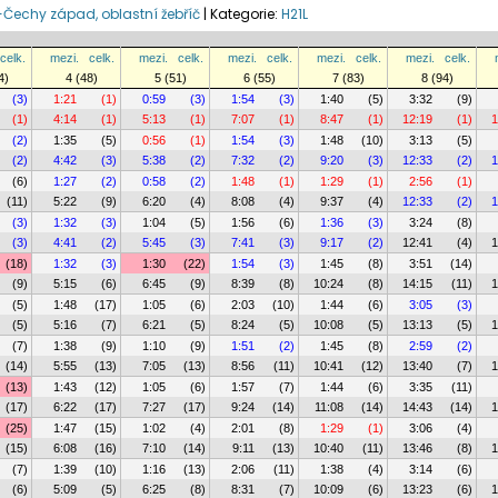
-Čechy západ, oblastní žebříč
|
Kategorie:
H21L
celk.
mezi.
celk.
mezi.
celk.
mezi.
celk.
mezi.
celk.
mezi.
celk.
4)
4 (48)
5 (51)
6 (55)
7 (83)
8 (94)
(3)
1:21
(1)
0:59
(3)
1:54
(3)
1:40
(5)
3:32
(9)
(1)
4:14
(1)
5:13
(1)
7:07
(1)
8:47
(1)
12:19
(1)
1
(2)
1:35
(5)
0:56
(1)
1:54
(3)
1:48
(10)
3:13
(5)
(2)
4:42
(3)
5:38
(2)
7:32
(2)
9:20
(3)
12:33
(2)
1
(6)
1:27
(2)
0:58
(2)
1:48
(1)
1:29
(1)
2:56
(1)
(11)
5:22
(9)
6:20
(4)
8:08
(4)
9:37
(4)
12:33
(2)
1
(3)
1:32
(3)
1:04
(5)
1:56
(6)
1:36
(3)
3:24
(8)
(3)
4:41
(2)
5:45
(3)
7:41
(3)
9:17
(2)
12:41
(4)
1
(18)
1:32
(3)
1:30
(22)
1:54
(3)
1:45
(8)
3:51
(14)
(9)
5:15
(6)
6:45
(9)
8:39
(8)
10:24
(8)
14:15
(11)
1
(5)
1:48
(17)
1:05
(6)
2:03
(10)
1:44
(6)
3:05
(3)
(5)
5:16
(7)
6:21
(5)
8:24
(5)
10:08
(5)
13:13
(5)
1
(7)
1:38
(9)
1:10
(9)
1:51
(2)
1:45
(8)
2:59
(2)
(14)
5:55
(13)
7:05
(13)
8:56
(11)
10:41
(12)
13:40
(7)
1
(13)
1:43
(12)
1:05
(6)
1:57
(7)
1:44
(6)
3:35
(11)
(17)
6:22
(17)
7:27
(17)
9:24
(14)
11:08
(14)
14:43
(14)
1
(25)
1:47
(15)
1:02
(4)
2:01
(8)
1:29
(1)
3:06
(4)
(15)
6:08
(16)
7:10
(14)
9:11
(13)
10:40
(11)
13:46
(8)
1
(7)
1:39
(10)
1:16
(13)
2:06
(11)
1:38
(4)
3:14
(6)
(6)
5:09
(5)
6:25
(8)
8:31
(7)
10:09
(6)
13:23
(6)
1