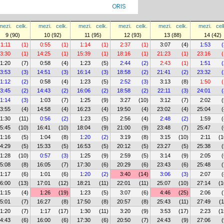
ORIS
mezi.
celk.
mezi.
celk.
mezi.
celk.
mezi.
celk.
mezi.
celk.
mezi.
cel
9 (90)
10 (92)
11 (95)
12 (93)
13 (88)
14 (42)
1:11
(1)
0:55
(1)
1:14
(1)
2:37
(1)
3:07
(4)
1:53
(
3:30
(1)
14:25
(1)
15:39
(1)
18:16
(1)
21:23
(1)
23:16
(
1:20
(7)
0:58
(4)
1:23
(5)
2:44
(2)
2:43
(1)
1:51
(
3:53
(3)
14:51
(3)
16:14
(3)
18:58
(2)
21:41
(2)
23:32
(
1:12
(2)
0:58
(4)
1:23
(5)
2:52
(3)
3:13
(8)
1:50
(
3:45
(2)
14:43
(2)
16:06
(2)
18:58
(2)
22:11
(3)
24:01
(
1:14
(3)
1:03
(7)
1:25
(9)
3:27
(10)
3:12
(7)
2:02
(
3:55
(4)
14:58
(4)
16:23
(4)
19:50
(4)
23:02
(4)
25:04
(
1:30
(11)
0:56
(2)
1:23
(5)
2:56
(4)
2:48
(2)
1:59
(
5:45
(10)
16:41
(10)
18:04
(9)
21:00
(9)
23:48
(7)
25:47
(
1:16
(5)
1:04
(8)
1:20
(2)
3:19
(8)
3:15
(10)
2:11
(1
4:29
(5)
15:33
(5)
16:53
(5)
20:12
(5)
23:27
(5)
25:38
(
1:28
(10)
0:57
(3)
1:25
(9)
2:59
(5)
3:14
(9)
2:05
(
5:08
(8)
16:05
(7)
17:30
(6)
20:29
(6)
23:43
(6)
25:48
(
1:17
(6)
1:01
(6)
1:20
(2)
3:40
(14)
3:06
(3)
2:07
(
6:00
(13)
17:01
(12)
18:21
(11)
22:01
(11)
25:07
(10)
27:14
(1
1:15
(4)
1:26
(19)
1:23
(5)
3:07
(6)
4:46
(25)
2:06
(
5:01
(7)
16:27
(8)
17:50
(8)
20:57
(8)
25:43
(11)
27:49
(1
1:20
(7)
1:17
(17)
1:30
(11)
3:20
(9)
3:53
(17)
2:23
(1
4:43
(6)
16:00
(6)
17:30
(6)
20:50
(7)
24:43
(9)
27:06
(