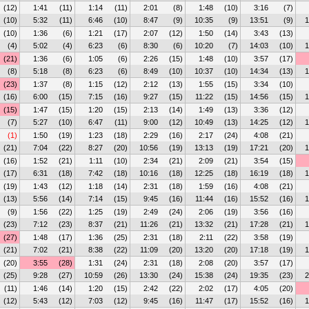
(12)
1:41
(11)
1:14
(11)
2:01
(8)
1:48
(10)
3:16
(7)
(10)
5:32
(11)
6:46
(10)
8:47
(9)
10:35
(9)
13:51
(9)
1
(10)
1:36
(6)
1:21
(17)
2:07
(12)
1:50
(14)
3:43
(13)
(4)
5:02
(4)
6:23
(6)
8:30
(6)
10:20
(7)
14:03
(10)
1
(21)
1:36
(6)
1:05
(6)
2:26
(15)
1:48
(10)
3:57
(17)
(8)
5:18
(8)
6:23
(6)
8:49
(10)
10:37
(10)
14:34
(13)
1
(23)
1:37
(8)
1:15
(12)
2:12
(13)
1:55
(15)
3:34
(10)
(16)
6:00
(15)
7:15
(16)
9:27
(15)
11:22
(15)
14:56
(15)
1
(15)
1:47
(15)
1:20
(15)
2:13
(14)
1:49
(13)
3:36
(12)
(7)
5:27
(10)
6:47
(11)
9:00
(12)
10:49
(13)
14:25
(12)
1
(1)
1:50
(19)
1:23
(18)
2:29
(16)
2:17
(24)
4:08
(21)
(21)
7:04
(22)
8:27
(20)
10:56
(19)
13:13
(19)
17:21
(20)
1
(16)
1:52
(21)
1:11
(10)
2:34
(21)
2:09
(21)
3:54
(15)
(17)
6:31
(18)
7:42
(18)
10:16
(18)
12:25
(18)
16:19
(18)
1
(19)
1:43
(12)
1:18
(14)
2:31
(18)
1:59
(16)
4:08
(21)
(13)
5:56
(14)
7:14
(15)
9:45
(16)
11:44
(16)
15:52
(16)
1
(9)
1:56
(22)
1:25
(19)
2:49
(24)
2:06
(19)
3:56
(16)
(23)
7:12
(23)
8:37
(21)
11:26
(21)
13:32
(21)
17:28
(21)
1
(27)
1:48
(17)
1:36
(25)
2:31
(18)
2:11
(22)
3:58
(19)
(21)
7:02
(21)
8:38
(22)
11:09
(20)
13:20
(20)
17:18
(19)
1
(20)
3:55
(28)
1:31
(24)
2:31
(18)
2:08
(20)
3:57
(17)
(25)
9:28
(27)
10:59
(26)
13:30
(24)
15:38
(24)
19:35
(23)
2
(11)
1:46
(14)
1:20
(15)
2:42
(22)
2:02
(17)
4:05
(20)
(12)
5:43
(12)
7:03
(12)
9:45
(16)
11:47
(17)
15:52
(16)
1