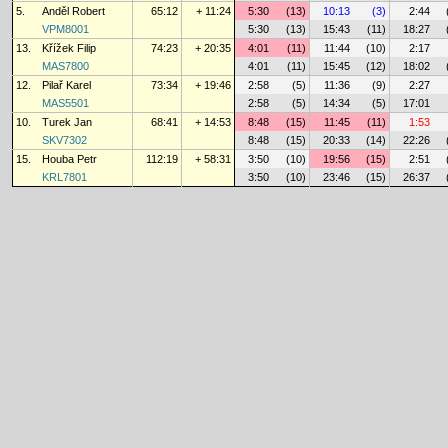
5.
Anděl Robert
65:12
+ 11:24
5:30
(13)
10:13
(3)
2:44
VPM8001
5:30
(13)
15:43
(11)
18:27
13.
Křížek Filip
74:23
+ 20:35
4:01
(11)
11:44
(10)
2:17
MAS7800
4:01
(11)
15:45
(12)
18:02
12.
Pilař Karel
73:34
+ 19:46
2:58
(5)
11:36
(9)
2:27
MAS5501
2:58
(5)
14:34
(5)
17:01
10.
Turek Jan
68:41
+ 14:53
8:48
(15)
11:45
(11)
1:53
SKV7302
8:48
(15)
20:33
(14)
22:26
15.
Houba Petr
112:19
+ 58:31
3:50
(10)
19:56
(15)
2:51
KRL7801
3:50
(10)
23:46
(15)
26:37