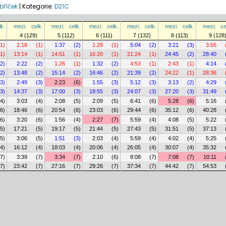
bříček
|
Kategorie:
D21C
lk.
mezi.
celk.
mezi.
celk.
mezi.
celk.
mezi.
celk.
mezi.
celk.
mezi.
ce
4 (129)
5 (112)
6 (111)
7 (132)
8 (113)
9 (128
(1)
2:18
(1)
1:37
(2)
1:29
(1)
5:04
(2)
3:21
(3)
3:55
(1)
13:14
(1)
14:51
(1)
16:20
(1)
21:24
(1)
24:45
(2)
28:40
(2)
2:22
(2)
1:26
(1)
1:32
(2)
4:53
(1)
2:43
(1)
4:14
(2)
13:48
(2)
15:14
(2)
16:46
(2)
21:39
(2)
24:22
(1)
28:36
(3)
2:49
(3)
2:23
(6)
1:55
(3)
5:12
(3)
3:13
(2)
4:29
(3)
14:37
(3)
17:00
(3)
18:55
(3)
24:07
(3)
27:20
(3)
31:49
(4)
3:03
(4)
2:08
(5)
2:09
(5)
6:41
(6)
5:28
(6)
5:16
(6)
18:46
(6)
20:54
(6)
23:03
(6)
29:44
(6)
35:12
(6)
40:28
(6)
3:20
(6)
1:56
(4)
2:27
(7)
5:59
(4)
4:08
(5)
5:22
(5)
17:21
(5)
19:17
(5)
21:44
(5)
27:43
(5)
31:51
(5)
37:13
(5)
3:06
(5)
1:51
(3)
2:03
(4)
5:59
(4)
4:02
(4)
5:25
(4)
16:12
(4)
18:03
(4)
20:06
(4)
26:05
(4)
30:07
(4)
35:32
(7)
3:39
(7)
3:34
(7)
2:10
(6)
8:08
(7)
7:08
(7)
10:11
(7)
23:42
(7)
27:16
(7)
29:26
(7)
37:34
(7)
44:42
(7)
54:53