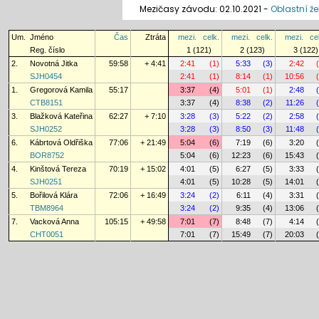
Mezičasy závodu: 02.10.2021 -
Oblastní že
Um.
Jméno
Čas
Ztráta
mezi.
celk.
mezi.
celk.
mezi.
ce
Reg. číslo
1 (121)
2 (123)
3 (122)
2.
Novotná Jitka
59:58
+ 4:41
2:41
(1)
5:33
(3)
2:42
SJH0454
2:41
(1)
8:14
(1)
10:56
1.
Gregorová Kamila
55:17
3:37
(4)
5:01
(1)
2:48
CTB8151
3:37
(4)
8:38
(2)
11:26
3.
Blažková Kateřina
62:27
+ 7:10
3:28
(3)
5:22
(2)
2:58
SJH0252
3:28
(3)
8:50
(3)
11:48
6.
Kábrtová Oldřiška
77:06
+ 21:49
5:04
(6)
7:19
(6)
3:20
BOR8752
5:04
(6)
12:23
(6)
15:43
4.
Kinštová Tereza
70:19
+ 15:02
4:01
(5)
6:27
(5)
3:33
SJH0251
4:01
(5)
10:28
(5)
14:01
5.
Bořilová Klára
72:06
+ 16:49
3:24
(2)
6:11
(4)
3:31
TBM8964
3:24
(2)
9:35
(4)
13:06
7.
Vacková Anna
105:15
+ 49:58
7:01
(7)
8:48
(7)
4:14
CHT0051
7:01
(7)
15:49
(7)
20:03